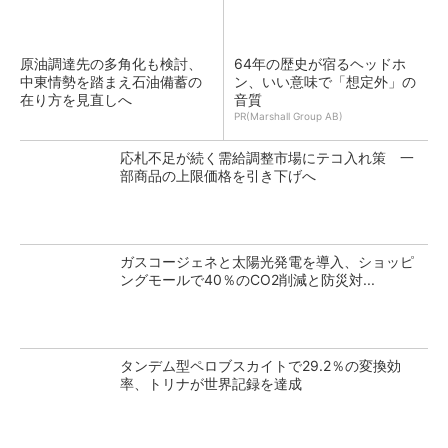
原油調達先の多角化も検討、
64年の歴史が宿るヘッドホ
中東情勢を踏まえ石油備蓄の
ン、いい意味で「想定外」の
在り方を見直しへ
音質
PR(Marshall Group AB)
応札不足が続く需給調整市場にテコ入れ策 一
部商品の上限価格を引き下げへ
ガスコージェネと太陽光発電を導入、ショッピ
ングモールで40％のCO2削減と防災対...
タンデム型ペロブスカイトで29.2％の変換効
率、トリナが世界記録を達成