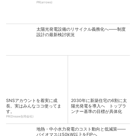
PR(arrows)
太陽光発電設備のリサイクル義務化へ――制度
設計の最新検討状況
SNSアカウントを着実に成
2030年に新築住宅の6割に太
長。実はみんなココ使ってま
陽光発電を導入へ トップラ
す。
ンナー基準の目標が具体化
PR(Dreaw合同会社)
地熱・中小水力発電のコスト動向と低減策――
バイオマスは50kW以上をFIPへ