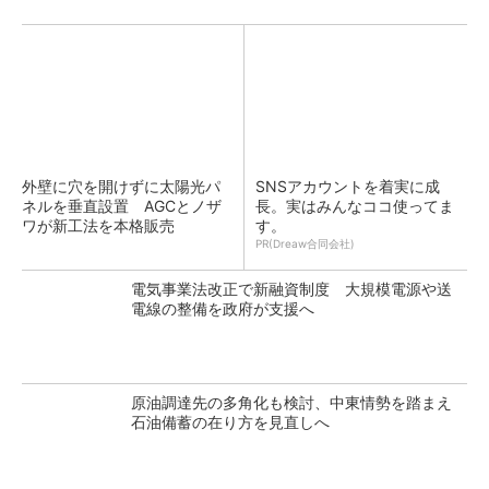
外壁に穴を開けずに太陽光パ
SNSアカウントを着実に成
ネルを垂直設置 AGCとノザ
長。実はみんなココ使ってま
ワが新工法を本格販売
す。
PR(Dreaw合同会社)
電気事業法改正で新融資制度 大規模電源や送
電線の整備を政府が支援へ
原油調達先の多角化も検討、中東情勢を踏まえ
石油備蓄の在り方を見直しへ