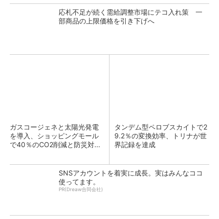
応札不足が続く需給調整市場にテコ入れ策 一
部商品の上限価格を引き下げへ
ガスコージェネと太陽光発電
タンデム型ペロブスカイトで2
を導入、ショッピングモール
9.2％の変換効率、トリナが世
で40％のCO2削減と防災対...
界記録を達成
SNSアカウントを着実に成長。実はみんなココ
使ってます。
PR(Dreaw合同会社)