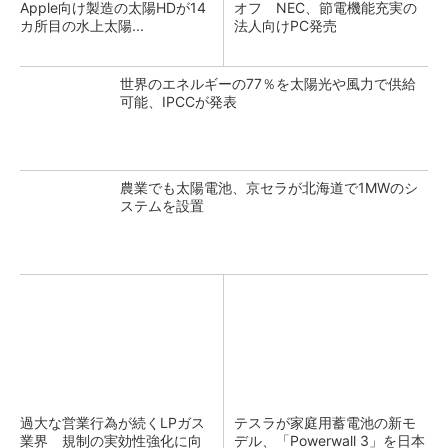
Apple向け製造の太陽HDが14
オフ NEC、節電機能充実の
カ所目の水上太陽...
法人向けPC発売
世界のエネルギーの77％を太陽光や風力で供給
可能、IPCCが発表
農業でも太陽電池、京セラが北海道で1MWのシ
ステムを設置
過大な営業行為が続くLPガス
テスラが家庭用蓄電池の新モ
業界 規制の実効性強化に向
デル、「Powerwall 3」を日本