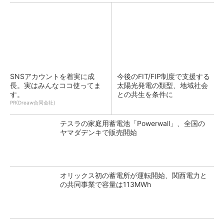
SNSアカウントを着実に成
今後のFIT/FIP制度で支援する
長。実はみんなココ使ってま
太陽光発電の類型、地域社会
す。
との共生を条件に
PR(Dreaw合同会社)
テスラの家庭用蓄電池「Powerwall」、全国の
ヤマダデンキで販売開始
オリックス初の蓄電所が運転開始、関西電力と
の共同事業で容量は113MWh