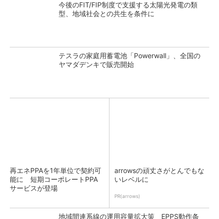
今後のFIT/FIP制度で支援する太陽光発電の類
型、地域社会との共生を条件に
テスラの家庭用蓄電池「Powerwall」、全国の
ヤマダデンキで販売開始
再エネPPAを1年単位で契約可
arrowsの頑丈さがとんでもな
能に 短期コーポレートPPA
いレベルに
サービスが登場
PR(arrows)
地域間連系線の運用容量拡大策 EPPS動作条