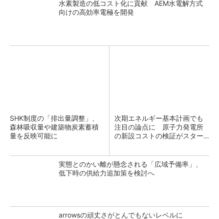
水素製造の低コスト化に貢献 AEM水電解方式
向けの高効率電極を開発
SHK制度の「排出量調整」、
次期エネルギー基本計画でも
森林吸収量や建築物炭素蓄積
注目の論点に 原子力発電所
量を反映可能に
の新設コストの検証がスター
ト
実態とのかい離が懸念される「広域予備率」、
低下時の供給力追加策を検討へ
arrowsの頑丈さがとんでもないレベルに