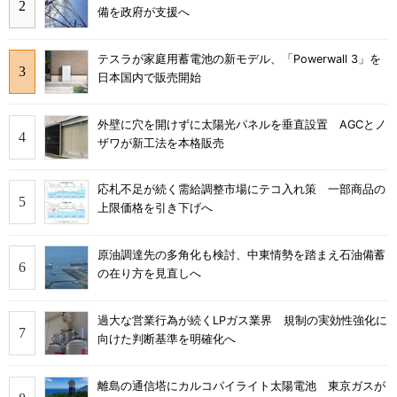
備を政府が支援へ
テスラが家庭用蓄電池の新モデル、「Powerwall 3」を
日本国内で販売開始
外壁に穴を開けずに太陽光パネルを垂直設置 AGCとノ
ザワが新工法を本格販売
応札不足が続く需給調整市場にテコ入れ策 一部商品の
上限価格を引き下げへ
原油調達先の多角化も検討、中東情勢を踏まえ石油備蓄
の在り方を見直しへ
過大な営業行為が続くLPガス業界 規制の実効性強化に
向けた判断基準を明確化へ
離島の通信塔にカルコパイライト太陽電池 東京ガスが