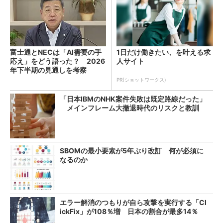
富士通とNECは「AI需要の手
1日だけ働きたい、を叶える求
応え」をどう語った？ 2026
人サイト
年下半期の見通しを考察
PR(ショットワークス)
「日本IBMのNHK案件失敗は既定路線だった」
メインフレーム大撤退時代のリスクと教訓
SBOMの最小要素が5年ぶり改訂 何が必須に
なるのか
エラー解消のつもりが自ら攻撃を実行する「Cl
ickFix」が108％増 日本の割合が最多14％