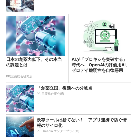
日本の創薬力低下、その本当
AIが「プロキシを突破する」
の課題とは
時代へ OpenAIの評価用AI、
ゼロデイ脆弱性を自律悪用
PR(三菱総合研究所)
「創薬立国」復活への分岐点
PR(三菱総合研究所)
既存ツールは捨てない！ アプリ連携で防ぐ情
報のサイロ化
PR(ITmedia エンタープライズ)