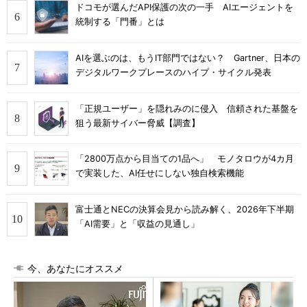
ドコモが選んだAPI保護の次の一手 AIエージェントを
統制する「門番」とは
AIを選ぶのは、もうIT部門ではない？ Gartner、日本の
デジタルワークプレースのハイプ・サイクル発表
「正規ユーザー」を隠れみのに侵入 信頼された基盤を
狙う最新サイバー脅威【調査】
「2800万点から目当ての1品へ」 モノタロウが4カ月
で実装した、AI任せにしない独自検索機能
富士通とNECの決算会見から読み解く、2026年下半期
「AI需要」と「収益の見通し」
今、あなたにオススメ