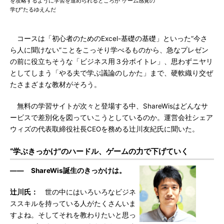
を攻略するように学習を進められるところが“ゲーム感覚の
学び”たるゆえんだ
コースは「初心者のためのExcel-基礎の基礎」といった“今さ
ら人に聞けない”ことをこっそり学べるものから、急なプレゼン
の前に役立ちそうな「ビジネス用３分ボイトレ」、思わずニヤリ
としてしまう「やる夫で学ぶ議論のしかた」まで、硬軟織り交ぜ
たさまざまな教材がそろう。
無料の学習サイトが次々と登場する中、ShareWisはどんなサ
ービスで差別化を図っていこうとしているのか。運営会社シェア
ウィズの代表取締役社長CEOを務める辻川友紀氏に聞いた。
“学ぶきっかけ”のハードル、ゲームの力で下げていく
―― ShareWis誕生のきっかけは。
辻川氏：
世の中にはいろいろなビジネ
ススキルを持っている人がたくさんいま
すよね。そしてそれを教わりたいと思っ