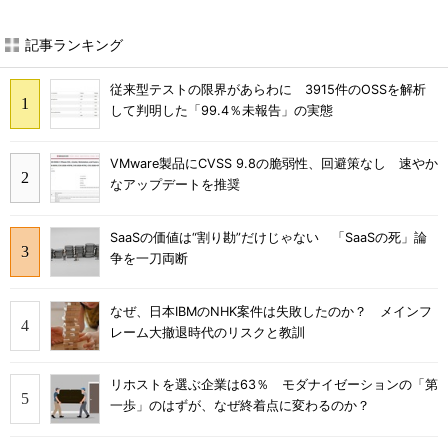
記事ランキング
従来型テストの限界があらわに 3915件のOSSを解析
して判明した「99.4％未報告」の実態
VMware製品にCVSS 9.8の脆弱性、回避策なし 速やか
なアップデートを推奨
SaaSの価値は“割り勘”だけじゃない 「SaaSの死」論
争を一刀両断
なぜ、日本IBMのNHK案件は失敗したのか？ メインフ
レーム大撤退時代のリスクと教訓
リホストを選ぶ企業は63％ モダナイゼーションの「第
一歩」のはずが、なぜ終着点に変わるのか？