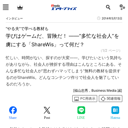
インタビュー
2014年5月13日
“やる夫”で学べる教材も
学びはゲームだ、冒険だ！ ――“多忙な社会人”を
虜にする「ShareWis」って何だ？
（1/2 ページ）
忙しい、時間がない、探すのが大変――。学びたいという気持ち
がありながら、社会人が挫折する理由はこんなところにある。そ
んな多忙な社会人が“思わずハマってしまう”無料の教材を提供す
るのがShareWis。どんなコンテンツ作りで社会人を魅了してい
るのだろうか。
[福山忠秀，Business Media 誠]
PC用表示
関連情報
Share
Post
LINE
Hatena