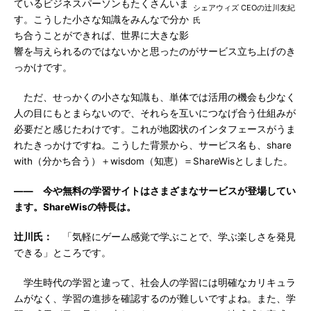
ているビジネスパーソンもたくさんいま
シェアウィズ CEOの辻川友紀
す。こうした小さな知識をみんなで分か
氏
ち合うことができれば、世界に大きな影
響を与えられるのではないかと思ったのがサービス立ち上げのき
っかけです。
ただ、せっかくの小さな知識も、単体では活用の機会も少なく
人の目にもとまらないので、それらを互いにつなげ合う仕組みが
必要だと感じたわけです。これが地図状のインタフェースがうま
れたきっかけですね。こうした背景から、サービス名も、share
with（分かち合う）＋wisdom（知恵）＝ShareWisとしました。
―― 今や無料の学習サイトはさまざまなサービスが登場してい
ます。ShareWisの特長は。
辻川氏：
「気軽にゲーム感覚で学ぶことで、学ぶ楽しさを発見
できる」ところです。
学生時代の学習と違って、社会人の学習には明確なカリキュラ
ムがなく、学習の進捗を確認するのが難しいですよね。また、学