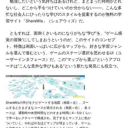
勉強したいという気持ちはあるけれど、まとまった時間がとれ
ないし、どこから手をつけていいのか分からない――。こんな多
忙な社会人にぴったりな学びのスタイルを提案するのが無料の学
習サイト「ShareWis」（シェアウィズ）だ。
ともすれば、面倒くさいものになりがちな“学び”を、“ゲーム感
覚の冒険”にしてしまおうというのが、このサイトのコンセプ
ト。特徴は画面いっぱいに広がるマップから、好きな学習ジャン
ルを選んで進むという、ゲームのステージ選択を思わせるUI（ユ
ーザーインタフェース）だ。この“マップから選ぶ”というアプロ
ーチは“こんな意外な学びもある”という新たな発見にも役立つ。
ShareWisの学びをナビゲートする地図（画面＝左）。ズー
ムするとさまざまなコースが表示される（画面＝右）。各コ
ースは、通勤時や休憩時間などのすきま時間に4～5分くらい
で学べるレクチャーで構成され、完了するとマップ上に色が
ついていく。やればやるほどマップが埋まっていき、ゲーム