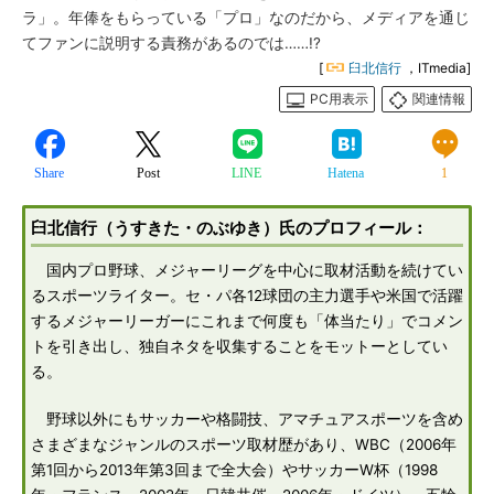
ラ」。年俸をもらっている「プロ」なのだから、メディアを通じ
てファンに説明する責務があるのでは……!?
[
臼北信行
，ITmedia]
PC用表示
関連情報
Share
Post
LINE
Hatena
1
臼北信行（うすきた・のぶゆき）氏のプロフィール：
国内プロ野球、メジャーリーグを中心に取材活動を続けてい
るスポーツライター。セ・パ各12球団の主力選手や米国で活躍
するメジャーリーガーにこれまで何度も「体当たり」でコメン
トを引き出し、独自ネタを収集することをモットーとしてい
る。
野球以外にもサッカーや格闘技、アマチュアスポーツを含め
さまざまなジャンルのスポーツ取材歴があり、WBC（2006年
第1回から2013年第3回まで全大会）やサッカーW杯（1998