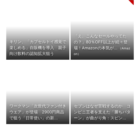
「え、こんなセールやってた
キリン、「カプセルトイ感覚で
の？」80％OFF以上が続々登
楽しめる」自販機を導入 親子
場！Amazonの本気が...
（Amaz
向け飲料の認知拡大狙う
on）
ワークマン「次世代ファン付き
セブンはなぜ苦戦するのか コ
ウエア」が登場 2900円商品
ンビニ王者を支えた「勝ちパタ
で狙う「日常使い」の新...
ーン」が曲がり角：スピン...