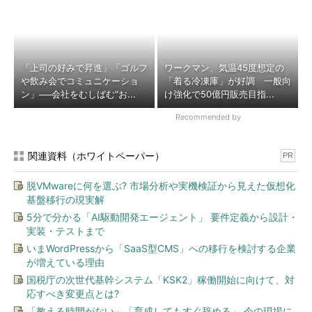
「上司の好みで昇進」「ゴルフ
ワークマン、気温45度想定の
や飲み会でコミュニケーショ
「着る冷凍庫」が好調 一般向
ン」──会社をむしばむ“お...
け強化で50億円販売目指...
Recommended by
関連資料（ホワイトペーパー）
PR
脱VMwareに何を選ぶ? 市場分析や実機検証から見えた仮想化
基盤移行の現実解
5分で分かる「AI駆動開発エージェント」 要件定義から設計・
実装・テストまで
いまWordPressから「SaaS型CMS」への移行を検討する企業
が増えている理由
国税庁の次世代基幹システム「KSK2」稼働開始に向けて、対
応すべき変更点とは?
「教える時間がない」「育成してもすぐ辞める」 今の現場に