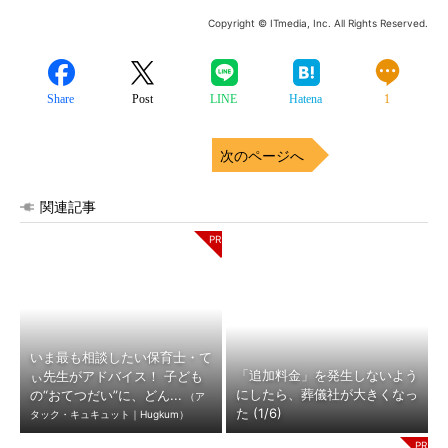
Copyright © ITmedia, Inc. All Rights Reserved.
Share
Post
LINE
Hatena
1
次のページへ
関連記事
いま最も相談したい保育士・て
「追加料金」を発生しないよう
ぃ先生がアドバイス！ 子ども
にしたら、葬儀社が大きくなっ
の“おてつだい”に、どん...
（ア
た (1/6)
タック・キュキュット｜Hugkum）