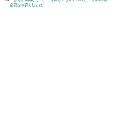
必要な教育方法とは
今、あなたにオススメ
ワークマン「次世代ファン付
きウエア」が登場 2900円商
品で狙う「日常使い」の新...
「言葉で伝える力」を育めば、イヤイヤ期もす
っきり！ 「アンパンマン ことばずかん...
PR(セガフェイブ｜HugKum)
「言葉で伝える力」を育めば、イヤイヤ期もす