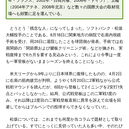
年・フランス、2002年・日韓共催、2006年・ドイツ）、五輪
（2004年アテネ、2008年北京）など数々の国際大会の取材現
場へも頻繁に足を運んでいる。
とうとう「残念な人」になってしまった。ソフトバンク・松坂
大輔投手のことである。8月18日に関東地方の病院で右肩内視鏡
手術を受け、同26日に退院したことを球団側が発表。手術では右
肩関節の「関節唇および腱板クリーニング術」などが施され、実
戦復帰まで6カ月を要する見込みという。これにより今季は一度
も一軍登板がないままシーズンを終えることになった。
米大リーグから9年ぶりに日本球界に復帰したものの、4月2日
に右肩の筋肉疲労が判明。ようやく5月20日に2軍戦ながら公式
戦初マウンドを踏んだが、6回から登板して2イニングを2安打1失
点とパッとしなかった。結局、公式戦登板はこの二軍戦1度の
み。それ以降は2度目の二軍戦登板直前に異常を訴えて出場を回
避してからはブルペンでの投球すらできなくなっていた。
松坂については、これまでも何度か当コラムで題材として取り
上げている。すでにとっくに見切っていた人も多い中、そのたび