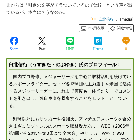
囲からは「引退の文字がチラついているのでは!?」という声が出
ているが、本当にそうなのか。
[
臼北信行
，ITmedia]
PC用表示
関連情報
Share
Post
LINE
Hatena
0
臼北信行（うすきた・のぶゆき）氏のプロフィール：
国内プロ野球、メジャーリーグを中心に取材活動を続けてい
るスポーツライター。セ・パ各12球団の主力選手や米国で活躍
するメジャーリーガーにこれまで何度も「体当たり」でコメン
トを引き出し、独自ネタを収集することをモットーとしてい
る。
野球以外にもサッカーや格闘技、アマチュアスポーツを含め
さまざまなジャンルのスポーツ取材歴があり、WBC（2006年
第1回から2013年第3回まで全大会）やサッカーW杯（1998