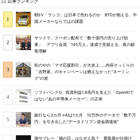
記事ランキング
軽EV「ラッコ」は日本で売れるのか BYDが抱える、中
国メーカーならではの課題
サツドラ、クーポン配布で「数十億円の売り上げ効
果」 アプリ会員「145万人」達成で見据える、真の顧
客理解
松のやの「ママ応援割引」が大炎上……内容そっくりの
「吉野家」のキャンペーンは燃えなかった“ネーミン
グ”の差
ソフトバンクG、投資利益1.8兆円を支えた「OpenAIで
はない“あの半導体メーカー”」の正体
銀行なら3カ月→AIは1カ月 10万件のデータで「数千万
円」を引き出した“データドリブン資金調達術”
鳩サブレー「鳩の日」はなぜ人気？ 豊島屋が仕掛け