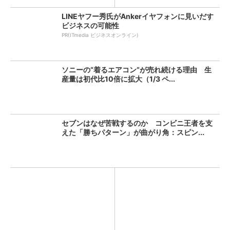
LINEヤフー秀氏がAnkerイヤフォンに見いだす
ビジネスの可能性
PR(ITmedia ビジネスオンライン)
ソニーの“着るエアコン”が売れ続ける理由 生
産量は初代比10倍に拡大（1/3 ペ...
セブンはなぜ苦戦するのか コンビニ王者を支
えた「勝ちパターン」が曲がり角：スピン...