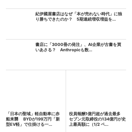
紀伊國屋書店はなぜ「本が売れない時代」に独
り勝ちできたのか？ 5期連続増収増益を...
書店に「3000冊の発注」、AI企業が古書を買
いあさる？ Anthropicも数...
「日本の聖域」軽自動車に赤
役員報酬1億円超が過去最多
船来襲 BYDが199万円「新
セブン元取締役の134億円が史
型EV軽」で仕掛ける一...
上最高額に（1/2 ペ...