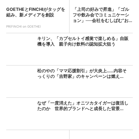
GOETHEとFINCHIがタッグを
「上司の好みで昇進」「ゴル
組み、新メディアを創設
フや飲み会でコミュニケーシ
ョン」──会社をむしばむ“お...
PR(FINCHI on GOETHE)
キリン、「カプセルトイ感覚で楽しめる」自販
機を導入 親子向け飲料の認知拡大狙う
松のやの「ママ応援割引」が大炎上……内容そ
っくりの「吉野家」のキャンペーンは燃え...
なぜ「一度消えた」オニツカタイガーは復活し
たのか 世界的ブランドへと成長した背景...