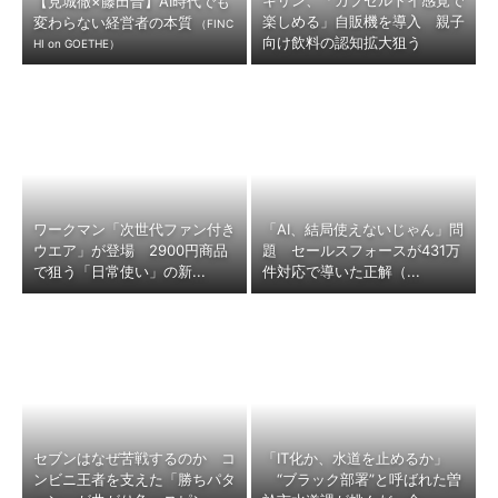
キリン、「カプセルトイ感覚で
【見城徹×藤田晋】AI時代でも
楽しめる」自販機を導入 親子
変わらない経営者の本質
（FINC
向け飲料の認知拡大狙う
HI on GOETHE）
ワークマン「次世代ファン付き
「AI、結局使えないじゃん」問
ウエア」が登場 2900円商品
題 セールスフォースが431万
で狙う「日常使い」の新...
件対応で導いた正解（...
セブンはなぜ苦戦するのか コ
「IT化か、水道を止めるか」
ンビニ王者を支えた「勝ちパタ
“ブラック部署”と呼ばれた曽