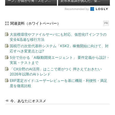
ーン」が曲がり角：スピン...
於市水道課が挑んだ、金...
Recommended by
関連資料（ホワイトペーパー）
PR
大規模環境やファイルサーバにも対応、仮想化ITインフラの
安全&迅速な移行方法
国税庁の次世代基幹システム「KSK2」稼働開始に向けて、対
応すべき変更点とは?
5分で分かる「AI駆動開発エージェント」 要件定義から設計・
実装・テストまで
「CX分野のAI活用」はここで差がつく 押さえておきたい
2026年以降のAIトレンド
ERP選定ガイド:ユーザーレビューを基に機能・利便性・満足
度を徹底比較
今、あなたにオススメ