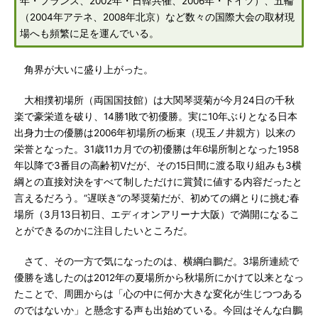
年・フランス、2002年・日韓共催、2006年・ドイツ）、五輪
（2004年アテネ、2008年北京）など数々の国際大会の取材現
場へも頻繁に足を運んでいる。
角界が大いに盛り上がった。
大相撲初場所（両国国技館）は大関琴奨菊が今月24日の千秋
楽で豪栄道を破り、14勝1敗で初優勝。実に10年ぶりとなる日本
出身力士の優勝は2006年初場所の栃東（現玉ノ井親方）以来の
栄誉となった。31歳11カ月での初優勝は年6場所制となった1958
年以降で3番目の高齢初Vだが、その15日間に渡る取り組みも3横
綱との直接対決をすべて制しただけに賞賛に値する内容だったと
言えるだろう。“遅咲き”の琴奨菊だが、初めての綱とりに挑む春
場所（3月13日初日、エディオンアリーナ大阪）で満開になるこ
とができるのかに注目したいところだ。
さて、その一方で気になったのは、横綱白鵬だ。3場所連続で
優勝を逃したのは2012年の夏場所から秋場所にかけて以来となっ
たことで、周囲からは「心の中に何か大きな変化が生じつつある
のではないか」と懸念する声も出始めている。今回はそんな白鵬