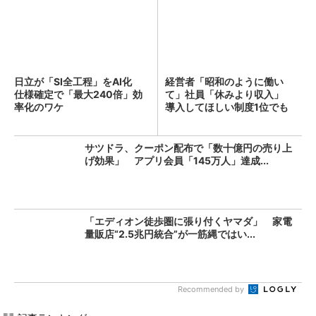
日立が「SI全工程」をAI化
経営者「昭和のように働い
仕様確定で「最大240倍」効
て」社員「休みより収入」
率化のワケ
導入してほしい制度1位でも
「週...
サツドラ、クーポン配布で「数十億円の売り上
げ効果」 アプリ会員「145万人」達成...
「エディオン徒歩圏に張り付くヤマダ」 家電
量販店“2.5兆円統合”が一筋縄ではい...
Recommended by