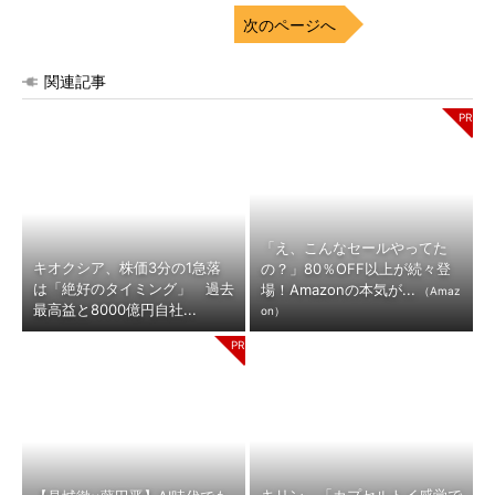
次のページへ
関連記事
「え、こんなセールやってた
キオクシア、株価3分の1急落
の？」80％OFF以上が続々登
は「絶好のタイミング」 過去
場！Amazonの本気が...
（Amaz
最高益と8000億円自社...
on）