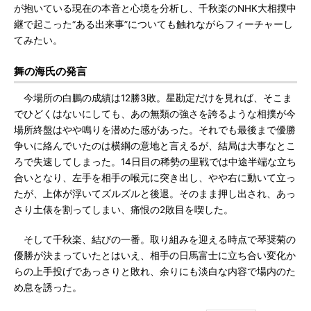
が抱いている現在の本音と心境を分析し、千秋楽のNHK大相撲中
継で起こった“ある出来事”についても触れながらフィーチャーし
てみたい。
舞の海氏の発言
今場所の白鵬の成績は12勝3敗。星勘定だけを見れば、そこま
でひどくはないにしても、あの無類の強さを誇るような相撲が今
場所終盤はやや鳴りを潜めた感があった。それでも最後まで優勝
争いに絡んでいたのは横綱の意地と言えるが、結局は大事なとこ
ろで失速してしまった。14日目の稀勢の里戦では中途半端な立ち
合いとなり、左手を相手の喉元に突き出し、やや右に動いて立っ
たが、上体が浮いてズルズルと後退。そのまま押し出され、あっ
さり土俵を割ってしまい、痛恨の2敗目を喫した。
そして千秋楽、結びの一番。取り組みを迎える時点で琴奨菊の
優勝が決まっていたとはいえ、相手の日馬富士に立ち合い変化か
らの上手投げであっさりと敗れ、余りにも淡白な内容で場内のた
め息を誘った。