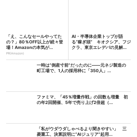
「え、こんなセールやってた
AI・半導体企業トップが語
の？」80％OFF以上が続々登
る“稼ぎ頭” キオクシア、フジ
場！Amazonの本気が...
クラ、東京エレデバの見解...
PR(Amazon)
一時は“倒産寸前”だったのに――元ネジ製造の
町工場で、1人の採用枠に「350人」...
ファミマ、「45％増量作戦」の回数も増量 初
の年2回開催、5年で売り上げ2倍超（...
「私がウダウダしゃべるより聞きやすい」 三
菱重工、決算説明に“AIジュリア”起用...