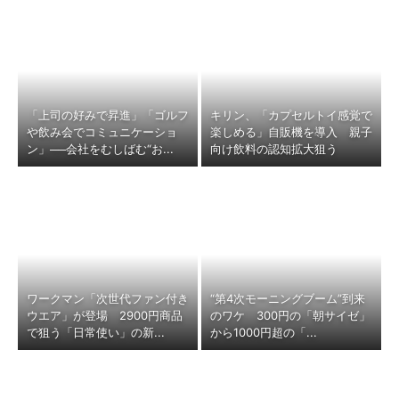
「上司の好みで昇進」「ゴルフ
キリン、「カプセルトイ感覚で
や飲み会でコミュニケーショ
楽しめる」自販機を導入 親子
ン」──会社をむしばむ“お...
向け飲料の認知拡大狙う
ワークマン「次世代ファン付き
“第4次モーニングブーム”到来
ウエア」が登場 2900円商品
のワケ 300円の「朝サイゼ」
で狙う「日常使い」の新...
から1000円超の「...