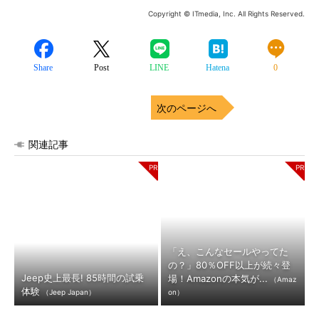
Copyright © ITmedia, Inc. All Rights Reserved.
Share
Post
LINE
Hatena
0
次のページへ
関連記事
「え、こんなセールやってた
の？」80％OFF以上が続々登
Jeep史上最長! 85時間の試乗
場！Amazonの本気が...
（Amaz
体験
（Jeep Japan）
on）