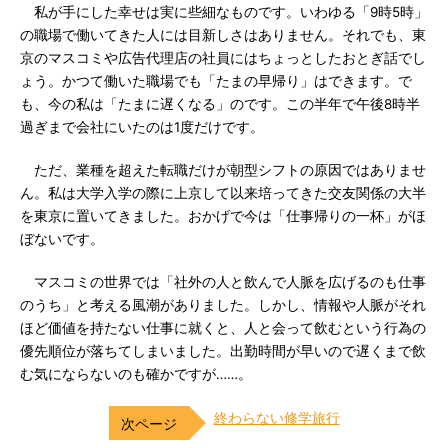
私が手にした幸せは実に些細なものです。いわゆる「9時5時」
の職場で働いてきた人には目新しさはありません。それでも、東
京のマスコミや広告代理店の社員にはちょっとしたおとぎ話でし
ょう。かつて働いた職場でも「たまの早帰り」はできます。で
も、今の私は「たまに遅くなる」のです。この半年で午後8時半
過ぎまで会社にいたのは1度だけです。
ただ、業種を超えた転職だけが朝型シフトの原因ではありませ
ん。私は大学入学の際に上京して以来培ってきた交友関係の大半
を東京に置いてきました。おかげで今は「仕事帰りの一杯」がほ
ぼないです。
マスコミの世界では「社外の人と飲んで人脈を広げるのも仕事
のうち」と考える風潮がありました。しかし、情報や人脈がそれ
ほど価値を持たない仕事に就くと、人と会って飲むという行為の
優先順位が落ちてしまいました。出勤時間が早いので遅くまで飲
む気にならないのも確かですが……。
終わらない修学旅行