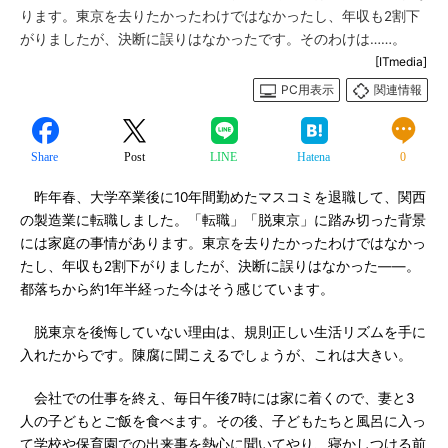
ります。東京を去りたかったわけではなかったし、年収も2割下
がりましたが、決断に誤りはなかったです。そのわけは……。
[ITmedia]
PC用表示
関連情報
Share
Post
LINE
Hatena
0
昨年春、大学卒業後に10年間勤めたマスコミを退職して、関西
の製造業に転職しました。「転職」「脱東京」に踏み切った背景
には家庭の事情があります。東京を去りたかったわけではなかっ
たし、年収も2割下がりましたが、決断に誤りはなかった――。
都落ちから約1年半経った今はそう感じています。
脱東京を後悔していない理由は、規則正しい生活リズムを手に
入れたからです。陳腐に聞こえるでしょうが、これは大きい。
会社での仕事を終え、毎日午後7時には家に着くので、妻と3
人の子どもとご飯を食べます。その後、子どもたちと風呂に入っ
て学校や保育園での出来事を熱心に聞いてやり、寝かしつける前