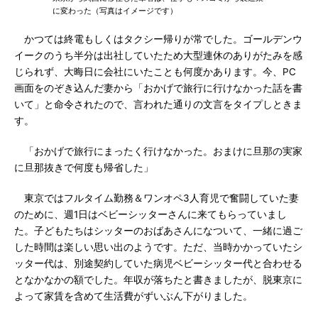
に変わった（写真はイメージです）
かつては終電もしくはタクシー帰りが常でした。ゴールデンウ
イークのうち半分は出社していたため大型連休のありがたみを感
じられず、大晦日に会社にいたことも何度かあります。今、PC
画面をのぞき込んだ妻から「おかげで旅行に行けなかった話を書
いて」と命令されたので、言われた通りの文言をタイプしときま
す。
「おかげで旅行にまったく行けなかった。おまけに旦那の実家
に旦那抜きで何度も帰省した」
東京ではフルタイム勤務＆ワンオペ3人育児で奮闘していた妻
のために、週1日はベビーシッターさんに来てもらっていまし
た。子どもたちはシッターのおばあさんになついて、一緒に過ご
した時間は楽しい思い出のようです。ただ、当時かかっていたシ
ッター代は、別途契約していた病児ベビーシッター代と合わせる
となかなかの額でした。年収が落ちたと書きましたが、脱東京に
よって家賃を含めて生活費がずいぶん下がりました。