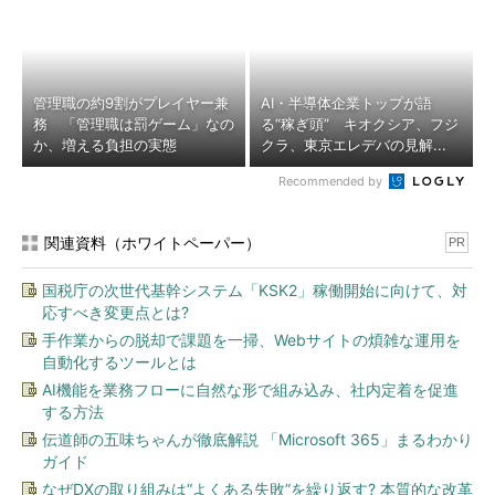
管理職の約9割がプレイヤー兼
AI・半導体企業トップが語
務 「管理職は罰ゲーム」なの
る“稼ぎ頭” キオクシア、フジ
か、増える負担の実態
クラ、東京エレデバの見解...
Recommended by
関連資料（ホワイトペーパー）
PR
国税庁の次世代基幹システム「KSK2」稼働開始に向けて、対
応すべき変更点とは?
手作業からの脱却で課題を一掃、Webサイトの煩雑な運用を
自動化するツールとは
AI機能を業務フローに自然な形で組み込み、社内定着を促進
する方法
伝道師の五味ちゃんが徹底解説 「Microsoft 365」まるわかり
ガイド
なぜDXの取り組みは“よくある失敗”を繰り返す? 本質的な改革