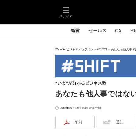
メディア
経営
セールス
CX
H
ITmedia ビジネスオンライン
#SHIFT
あなたも他人事では
“いま”が分かるビジネス塾
あなたも他人事ではな
2018年09月13日 06時30分 公開
印刷
通知