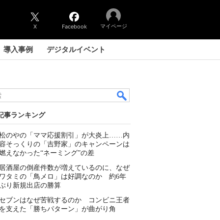
マイページ
X
Facebook
導入事例
デジタルイベント
記事ランキング
松のやの「ママ応援割引」が大炎上……内
容そっくりの「吉野家」のキャンペーンは
燃えなかった“ネーミング”の差
居酒屋の倒産件数が増えているのに、なぜ
ワタミの「鳥メロ」は好調なのか 約6年
ぶり新規出店の勝算
セブンはなぜ苦戦するのか コンビニ王者
を支えた「勝ちパターン」が曲がり角