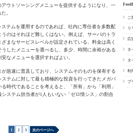
Feed
のアウトソーシングメニューを提供するようになり、一
れた。
ご
システムを運用するのであれば、社内に専任者を多数配
リ
まうのはそれほど難しくはない。例えば、サーバのトラ
広
まざまなサービスレベルが設定されている。料金は高く
そうしたメニューを選べるし、多少、時間に余裕がある
タ
割安なメニューを選択すればよい。
タ
が急速に普及しており、システムそのものを保有する
利
システムに対して最も積極的な投資を行ってきたメガバ
プ
いる時代であることを考えると、「所有」から「利用」
報システム担当者が1人もいない「ゼロ情シス」の割合
1
|
2
|
3
次のページへ