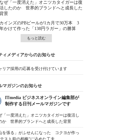
なぜ「一度消えた」オニツカタイガーは復
活したのか 世界的ブランドへと成長した
背景
カインズのPBビールが1カ月で30万本 3
年かけて作った「138円ラガー」の勝算
もっと読む
ティメディアからのお知らせ
ャリア採用の応募を受け付けています
ルマガジンのお知らせ
ITmedia ビジネスオンライン編集部が
制作する日刊メールマガジンです
ぜ「一度消えた」オニツカタイガーは復活し
のか 世界的ブランドへと成長した背景
山を張る」がふせんになった コクヨが作っ
“テスト前の相棒”に込めた工夫