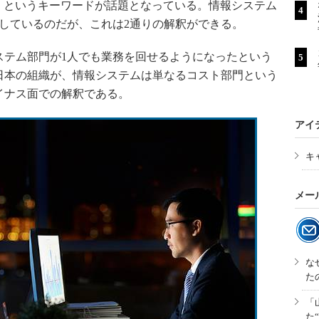
」というキーワードが話題となっている。情報システム
しているのだが、これは2通りの解釈ができる。
テム部門が1人でも業務を回せるようになったという
日本の組織が、情報システムは単なるコスト部門という
イナス面での解釈である。
アイ
キ
メー
な
た
「
た