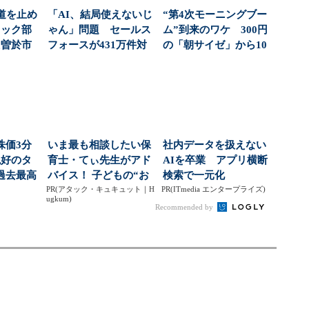
道を止め
「AI、結局使えないじ
“第4次モーニングブー
ラック部
ゃん」問題 セールス
ム”到来のワケ 300円
た曽於市
フォースが431万件対
の「朝サイゼ」から10
、金...
応で導いた正解（...
00円超の「...
株価3分
いま最も相談したい保
社内データを扱えない
絶好のタ
育士・てぃ先生がアド
AIを卒業 アプリ横断
過去最高
バイス！ 子どもの“お
検索で一元化
社...
PR(アタック・キュキュット｜H
てつだい”に、どん...
PR(ITmedia エンタープライズ)
ugkum)
Recommended by