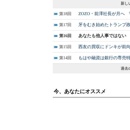
新し
ZOZO・前澤社長が月へ
18
牙をむき始めたトランプ
17
あなたも他人事ではない
16
西友の買収にドンキが前
15
もはや融資は銀行の専売
14
過去
今、あなたにオススメ