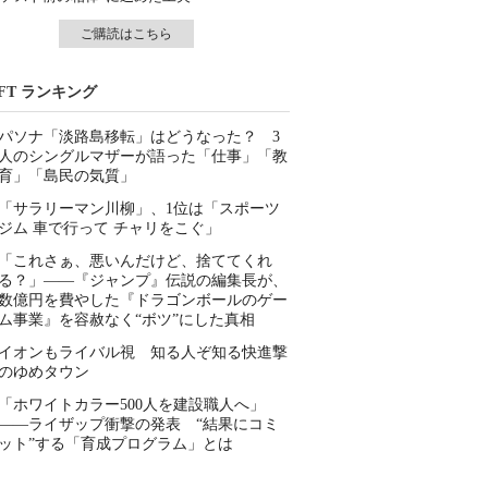
ご購読はこちら
IFT ランキング
パソナ「淡路島移転」はどうなった？ 3
人のシングルマザーが語った「仕事」「教
育」「島民の気質」
「サラリーマン川柳」、1位は「スポーツ
ジム 車で行って チャリをこぐ」
「これさぁ、悪いんだけど、捨ててくれ
る？」――『ジャンプ』伝説の編集長が、
数億円を費やした『ドラゴンボールのゲー
ム事業』を容赦なく“ボツ”にした真相
イオンもライバル視 知る人ぞ知る快進撃
のゆめタウン
「ホワイトカラー500人を建設職人へ」
――ライザップ衝撃の発表 “結果にコミ
ット”する「育成プログラム」とは