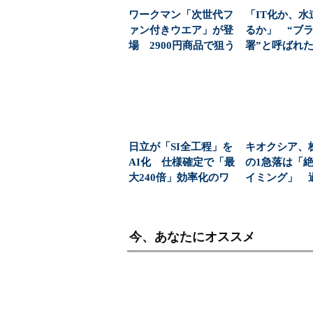
ワークマン「次世代フ
「IT化か、水
ァン付きウエア」が登
るか」 “ブ
場 2900円商品で狙う
署”と呼ばれ
「日常使い」の新...
水道課が挑んだ
日立が「SI全工程」を
キオクシア、
AI化 仕様確定で「最
の1急落は「
大240倍」効率化のワ
イミング」 
ケ
益と8000億円自
今、あなたにオススメ