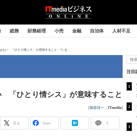
R
総務
財務経理
小売
金融
自治体
人材不足
ない 「ひとり情シス」が意味すること：“いま...
注目
い 「ひとり情シス」が意味すること
[
加谷珪一
，
ITmedia
]
見る
Share
0