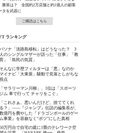
、勝算は？ 全国約2万店舗と約1億人の顧客
ータを武器に
ご購読はこちら
IFT ランキング
パソナ「淡路島移転」はどうなった？ 3
人のシングルマザーが語った「仕事」「教
育」「島民の気質」
そんなに学歴フィルターは「悪」なのか
マイナビ「大東亜」騒動で見落としがちな
視点
「サラリーマン川柳」、1位は「スポーツ
ジム 車で行って チャリをこぐ」
「これさぁ、悪いんだけど、捨ててくれ
る？」――『ジャンプ』伝説の編集長が、
数億円を費やした『ドラゴンボールのゲー
ム事業』を容赦なく“ボツ”にした真相
50万円台で自宅の庭に1畳のテレワーク空
間を設置 「HANARE 禅zen」発売