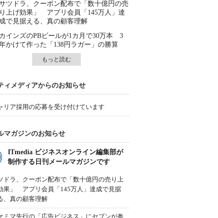
サツドラ、クーポン配布で「数十億円の売
り上げ効果」 アプリ会員「145万人」達
成で見据える、真の顧客理解
カインズのPBビールが1カ月で30万本 3
年かけて作った「138円ラガー」の勝算
もっと読む
ティメディアからのお知らせ
ャリア採用の応募を受け付けています
ルマガジンのお知らせ
ITmedia ビジネスオンライン編集部が
制作する日刊メールマガジンです
ツドラ、クーポン配布で「数十億円の売り上
効果」 アプリ会員「145万人」達成で見据
る、真の顧客理解
ァミマ先行の「広告ビジネス」にセブンが参