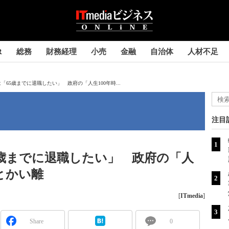
R
総務
財務経理
小売
金融
自治体
人材不足
は「65歳までに退職したい」 政府の「人生100年時...
注目
65歳までに退職したい」 政府の「人
とかい離
[
ITmedia
]
Share
0