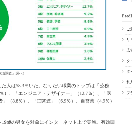
Feed
ご
リ
広
タ
タ
歳意識調査』調べ）
利
人は58.3％いた。なりたい職業のトップは「公務
プ
.0％）、「エンジニア・デザイナー」（12.7％）、「医
」（8.8％）、「IT関連」（6.9％）、自営業（4.9％）
7～19歳の男女を対象にインターネット上で実施。有効回