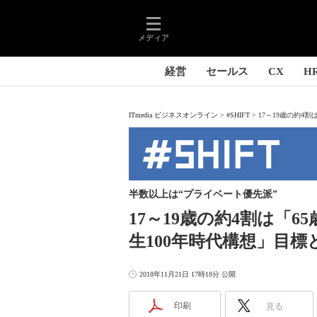
メディア
経営
セールス
CX
H
ITmedia ビジネスオンライン
#SHIFT
17～19歳の約4割
半数以上は“プライベート優先派”
17～19歳の約4割は「
生100年時代構想」目標
2018年11月21日 17時18分 公開
印刷
見る