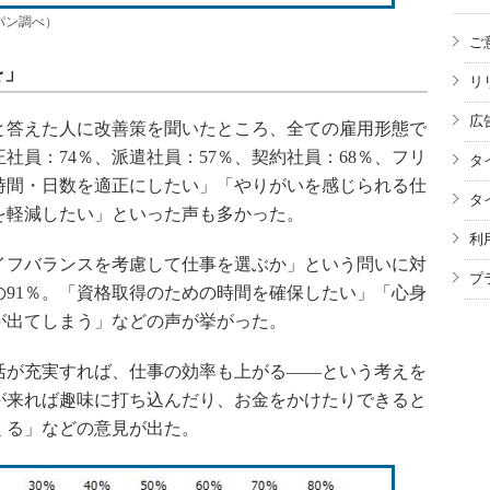
パン調べ）
ご
を」
リ
広
答えた人に改善策を聞いたところ、全ての雇用形態で
社員：74％、派遣社員：57％、契約社員：68％、フリ
タ
時間・日数を適正にしたい」「やりがいを感じられる仕
タ
を軽減したい」といった声も多かった。
利
フバランスを考慮して仕事を選ぶか」という問いに対
プ
91％。「資格取得のための時間を確保したい」「心身
が出てしまう」などの声が挙がった。
が充実すれば、仕事の効率も上がる――という考えを
が来れば趣味に打ち込んだり、お金をかけたりできると
くる」などの意見が出た。