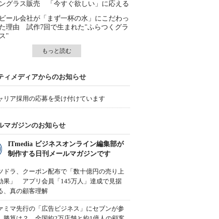
ングラス販売 「今すぐ欲しい」に応える
ビール会社が「まず一杯の水」にこだわっ
た理由 試作7回で生まれた"ふらつくグラ
ス"
もっと読む
ティメディアからのお知らせ
ャリア採用の応募を受け付けています
ルマガジンのお知らせ
ITmedia ビジネスオンライン編集部が
制作する日刊メールマガジンです
ツドラ、クーポン配布で「数十億円の売り上
効果」 アプリ会員「145万人」達成で見据
る、真の顧客理解
ァミマ先行の「広告ビジネス」にセブンが参
、勝算は？ 全国約2万店舗と約1億人の顧客