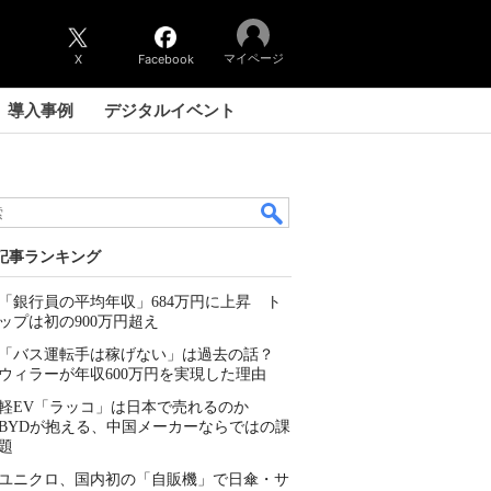
マイページ
X
Facebook
導入事例
デジタルイベント
記事ランキング
「銀行員の平均年収」684万円に上昇 ト
ップは初の900万円超え
「バス運転手は稼げない」は過去の話？
ウィラーが年収600万円を実現した理由
軽EV「ラッコ」は日本で売れるのか
BYDが抱える、中国メーカーならではの課
題
ユニクロ、国内初の「自販機」で日傘・サ