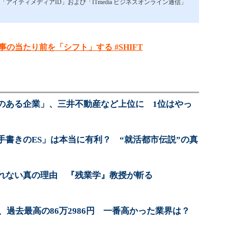
イティメディアID」および「ITmedia ビジネスオンライン通信」
事の当たり前を「シフト」する #SHIFT
のある企業」、三井不動産など上位に 1位はやっ
手書きのES」は本当に有利？ “就活都市伝説”の真
れない真の理由 『残業学』教授が斬る
ス、過去最高の86万2986円 一番高かった業界は？