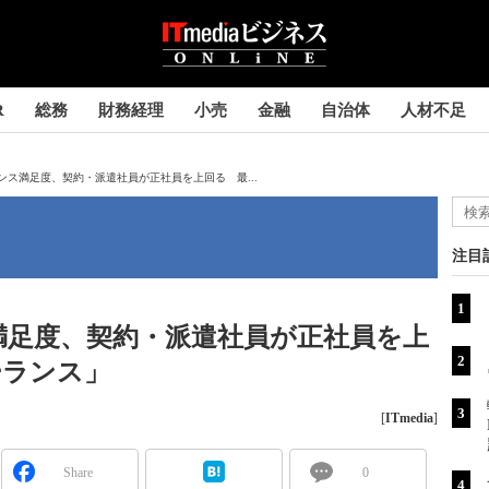
R
総務
財務経理
小売
金融
自治体
人材不足
ンス満足度、契約・派遣社員が正社員を上回る 最...
注目
満足度、契約・派遣社員が正社員を上
ーランス」
[
ITmedia
]
Share
0