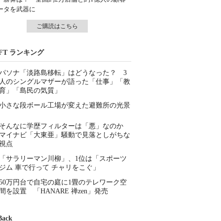
ータを武器に
ご購読はこちら
IFT ランキング
パソナ「淡路島移転」はどうなった？ 3
人のシングルマザーが語った「仕事」「教
育」「島民の気質」
小さな段ボール工場が変えた避難所の光景
そんなに学歴フィルターは「悪」なのか
マイナビ「大東亜」騒動で見落としがちな
視点
「サラリーマン川柳」、1位は「スポーツ
ジム 車で行って チャリをこぐ」
50万円台で自宅の庭に1畳のテレワーク空
間を設置 「HANARE 禅zen」発売
Back