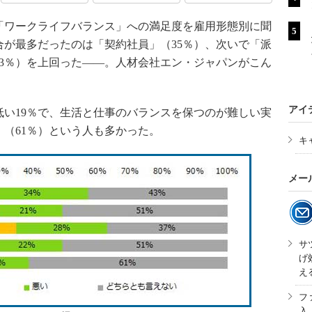
ワークライフバランス」への満足度を雇用形態別に聞
が最多だったのは「契約社員」（35％）、次いで「派
23％）を上回った――。人材会社エン・ジャパンがこん
アイ
い19％で、生活と仕事のバランスを保つのが難しい実
（61％）という人も多かった。
キ
メー
サ
げ
え
フ
入