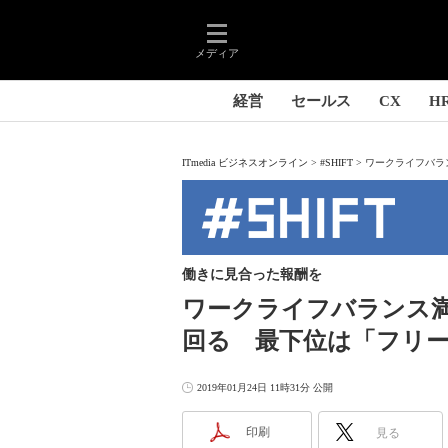
メディア
経営
セールス
CX
H
ITmedia ビジネスオンライン
#SHIFT
ワークライフバラ
働きに見合った報酬を
ワークライフバランス
回る 最下位は「フリ
2019年01月24日 11時31分 公開
印刷
見る