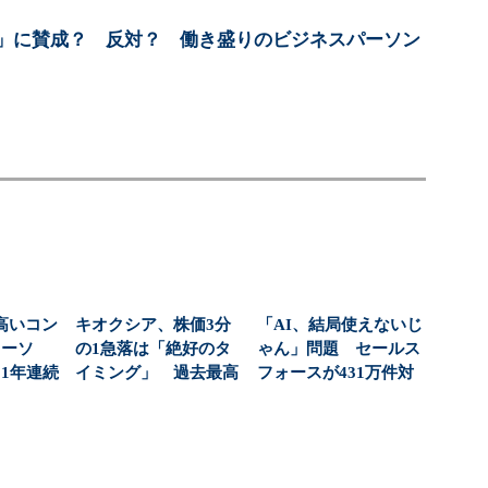
長」に賛成？ 反対？ 働き盛りのビジネスパーソン
高いコン
キオクシア、株価3分
「AI、結局使えないじ
ローソ
の1急落は「絶好のタ
ゃん」問題 セールス
1年連続
イミング」 過去最高
フォースが431万件対
？（...
益と8000億円自社...
応で導いた正解（...