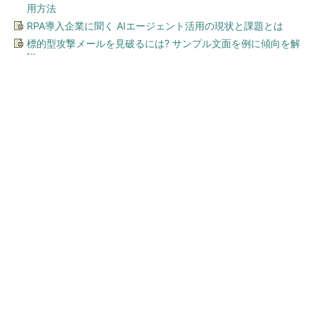
用方法
RPA導入企業に聞く AIエージェント活用の現状と課題とは
標的型攻撃メールを見破るには? サンプル文面を例に傾向を解
説
今、あなたにオススメ
顧客満足度が高いコンビニ 2
位「ローソン」を抑え、11年
連続1位になったのは？（...
SNSアカウントを着実に成長。実はみんなココ
使ってます。
PR(Dreaw合同会社)