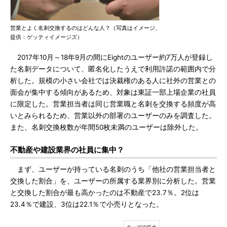
営業とよく名刺交換するのはどんな人？（写真はイメージ、
提供：ゲッティイメージズ）
2017年10月～18年9月の間にEightのユーザー約7万人が登録し
た名刺データについて、匿名化したうえで利用許諾の範囲内で分
析した。規模の小さい会社では決裁権のある人に社外の営業との
面会が集中する傾向があるため、対象は東証一部上場企業の社員
に限定した。営業担当者は同じ営業職と名刺を交換する頻度が高
いとみられるため、営業以外の部署のユーザーのみを調査した。
また、名刺交換枚数が年間50枚未満のユーザーは除外した。
不動産や建設業界の社員に集中？
まず、ユーザーが持っている名刺のうち「他社の営業担当者と
交換した割合」を、ユーザーの所属する業界別に分析した。営業
と交換した割合が最も高かったのは不動産で23.7％。2位は
23.4％で建設、3位は22.1％で小売りとなった。