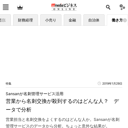
総務
財務経理
小売り
金融
自治体
働き方
特集
2019年1月29日
Sansanが名刺管理サービス活用
営業から名刺交換が殺到するのはどんな人？ デ
ータで分析
営業担当と名刺交換をよくするのはどんな人か。Sansanが名刺
管理サービスのデータから分析。ちょっと意外な結果が。