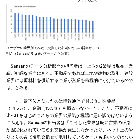
ユーザーの業界別でみた、交換した名刺のうちの営業からの
割合（SansanがEightのデータから調査）
Sansanのデータ分析部門の担当者は「上位の2業界は現在、業
績が好調な傾向にある。不動産であれば土地や建物の取引、建設
業界には原材料を供給する企業が営業を積極的にかけているので
は」とみる。
一方、最下位となったのは情報通信で14.3％。医薬品
（14.5％）、金融（15.3％）も振るわなかった。ただ、不動産に
比べITをはじめこれらの業界の景気が極端に悪い訳ではないよう
にみえる。Sansanの担当者は「こうした業界は既に営業の販路
が固定化されていて名刺交換が発生しなかったり、ネット上のや
りとりのみで名刺交換せず取引しているケースも多いのではない