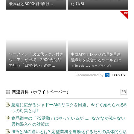
最高益と8000億円自社...
た (1/6)
ワークマン「次世代ファン付き
生成AIでナレッジ管理を革新
ウエア」が登場 2900円商品
組織知を統合するツールとは
で狙う「日常使い」の新...
（ITmedia エンタープライズ）
Recommended by
関連資料（ホワイトペーパー）
PR
急速に広がるシャドーAIのリスクを回避、今すぐ始められる5
つの対策とは?
食品衛生の「7S活動」はやっているが...... なかなか減らない
異物混入への対策は
RPAとAIの違いとは? 定型業務を自動化するための具体的な活