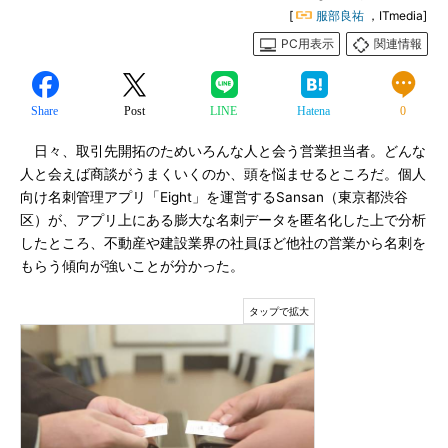
[
服部良祐
，ITmedia]
PC用表示
関連情報
Share
Post
LINE
Hatena
0
日々、取引先開拓のためいろんな人と会う営業担当者。どんな
人と会えば商談がうまくいくのか、頭を悩ませるところだ。個人
向け名刺管理アプリ「Eight」を運営するSansan（東京都渋谷
区）が、アプリ上にある膨大な名刺データを匿名化した上で分析
したところ、不動産や建設業界の社員ほど他社の営業から名刺を
もらう傾向が強いことが分かった。