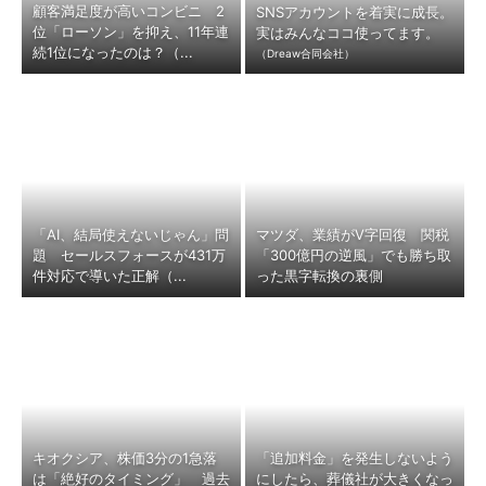
顧客満足度が高いコンビニ 2
SNSアカウントを着実に成長。
位「ローソン」を抑え、11年連
実はみんなココ使ってます。
続1位になったのは？（...
（Dreaw合同会社）
「AI、結局使えないじゃん」問
マツダ、業績がV字回復 関税
題 セールスフォースが431万
「300億円の逆風」でも勝ち取
件対応で導いた正解（...
った黒字転換の裏側
キオクシア、株価3分の1急落
「追加料金」を発生しないよう
は「絶好のタイミング」 過去
にしたら、葬儀社が大きくなっ