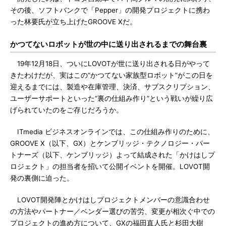
その後、ソフトバンクで「Pepper」の開発プロジェクトに携わ
った林要氏が立ち上げたGROOVE Xだ。
かつてないロボットが世の中に送り出されるまでの舞台裏
19年12月18日、ついにLOVOTが世に送り出される日がやって
きたわけだが、実はこの“かつてない家族型ロボット”がこの日を
迎えるまでには、製造や在庫管理、決済、サブスクリプション、
ユーザーサポートといった“裏の仕組み作り”という戦いが繰り広
げられていたのをご存じだろうか。
ITmedia ビジネスオンラインでは、この仕組み作りのために、
GROOVE X（以下、GX）とケンブリッジ・テクノロジー・パー
トナーズ（以下、ケンブリッジ）よって結成された「かけはしプ
ロジェクト」の担当者を招いて公開イベントを開催。LOVOT開
発の裏側に迫った。
LOVOT開発陣とかけはしプロジェクトメンバーの意識合わせ
の方法やパートナー／ベンダー選びの苦労、変更が相次ぐ中での
プロジェクトの進め方について、GXの福田直人氏と杉田大樹