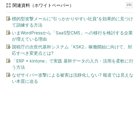
関連資料（ホワイトペーパー）
PR
標的型攻撃メールに“引っかかりやすい社員”を効果的に見つけ
て訓練する方法
いまWordPressから「SaaS型CMS」への移行を検討する企業
が増えている理由
国税庁の次世代基幹システム「KSK2」稼働開始に向けて、対
応すべき変更点とは?
「ERP × kintone」で実践 基幹データの入力・活用を柔軟に行
う方法
なぜサイバー攻撃による被害は沈静化しない? 報道では見えな
い本質に迫る
今、あなたにオススメ