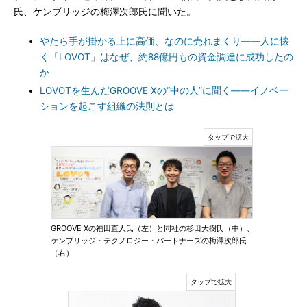
氏、ケンブリッジの梅澤次郎氏に聞いた。
やたら手が掛かる上に高価、なのに売れまくり――人に懐
く「LOVOT」はなぜ、約88億円もの資金調達に成功したの
か
LOVOTを生んだGROOVE Xの“中の人”に聞く――イノベー
ションを起こす組織の法則とは
GROOVE Xの福田直人氏（左）と同社の杉田大樹氏（中）、
ケンブリッジ・テクノロジー・パートナーズの梅澤次郎氏
（右）