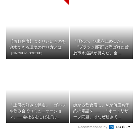
「IT化か、水道を止めるか」
【西野亮廣】つくりたいものを
“ブラック部署”と呼ばれた曽
追求できる環境の作り方とは
於市水道課が挑んだ、金...
（FINCHI on GOETHE）
「上司の好みで昇進」「ゴルフ
嫌がる飲食店に、AIが何度も予
や飲み会でコミュニケーショ
約の電話を…… 「オートリザ
ン」──会社をむしばむ“お...
ーブ問題」はなぜ起きて...
Recommended by