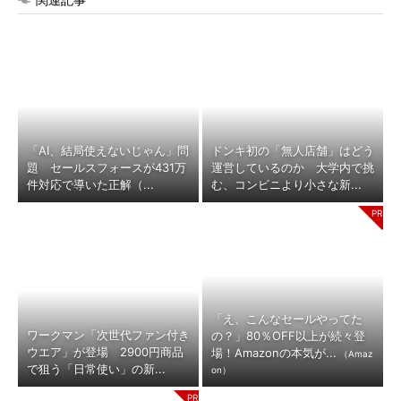
「AI、結局使えないじゃん」問
ドンキ初の「無人店舗」はどう
題 セールスフォースが431万
運営しているのか 大学内で挑
件対応で導いた正解（...
む、コンビニより小さな新...
「え、こんなセールやってた
ワークマン「次世代ファン付き
の？」80％OFF以上が続々登
ウエア」が登場 2900円商品
場！Amazonの本気が...
（Amaz
で狙う「日常使い」の新...
on）