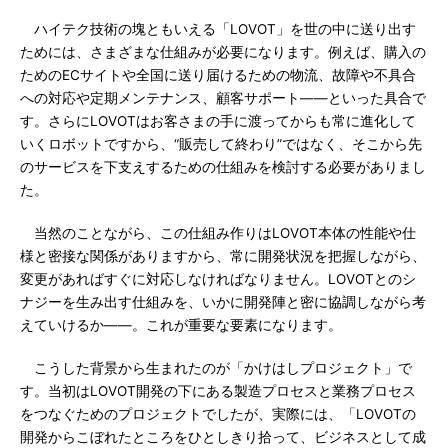
ハイテク技術の塊ともいえる「LOVOT」を世の中に送り出す
ためには、さまざまな仕組みが必要になります。例えば、購入の
ためのECサイトや全国に送り届けるための物流、故障や不具合
への対応や定期メンテナンス、顧客サポート――といった具合で
す。さらにLOVOTはお客さまの手に渡ってからも常に進化して
いくロボットですから、“販売して終わり”ではなく、そこから先
のサービスを下支えするための仕組みを検討する必要がありまし
た。
当然のことながら、この仕組み作りはLOVOT本体の性能や仕
様と密接な関係がありますから、常に開発状況を把握しながら、
変更があればすぐに対応しなければなりません。LOVOTとのシ
ナジーを生み出す仕組みを、いかに開発陣と密に協調しながら考
えていけるか——。これが重要な要素になります。
こうした背景から生まれたのが「かけはしプロジェクト」で
す。当初はLOVOT開発の下にある製造プロセスと業務プロセス
をつなぐためのプロジェクトでしたが、実際には、「LOVOTの
開発からこぼれたところをひとしきり拾って、ビジネスとして成