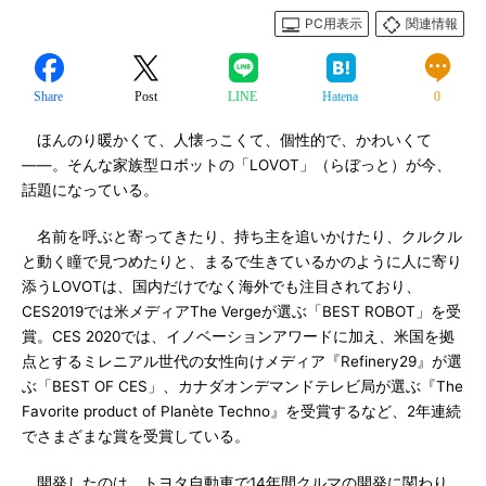
PC用表示
関連情報
Share
Post
LINE
Hatena
0
ほんのり暖かくて、人懐っこくて、個性的で、かわいくて
――。そんな家族型ロボットの「LOVOT」（らぼっと）が今、
話題になっている。
名前を呼ぶと寄ってきたり、持ち主を追いかけたり、クルクル
と動く瞳で見つめたりと、まるで生きているかのように人に寄り
添うLOVOTは、国内だけでなく海外でも注目されており、
CES2019では米メディアThe Vergeが選ぶ「BEST ROBOT」を受
賞。CES 2020では、イノベーションアワードに加え、米国を拠
点とするミレニアル世代の女性向けメディア『Refinery29』が選
ぶ「BEST OF CES」、カナダオンデマンドテレビ局が選ぶ『The
Favorite product of Planète Techno』を受賞するなど、2年連続
でさまざまな賞を受賞している。
開発したのは、トヨタ自動車で14年間クルマの開発に関わり、