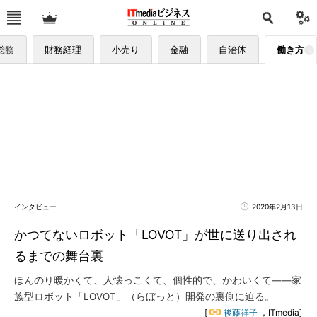
総務
財務経理
小売り
金融
自治体
働き方
インタビュー
2020年2月13日
かつてないロボット「LOVOT」が世に送り出され
るまでの舞台裏
ほんのり暖かくて、人懐っこくて、個性的で、かわいくて――家
族型ロボット「LOVOT」（らぼっと）開発の裏側に迫る。
[
後藤祥子
，ITmedia]