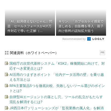
「AI、結局使えないじゃん」問
キリン、「カプセルトイ感覚で
題 セールスフォースが431万
楽しめる」自販機を導入 親子
件対応で導いた正解（...
向け飲料の認知拡大狙う
Recommended by
関連資料（ホワイトペーパー）
PR
国税庁の次世代基幹システム「KSK2」稼働開始に向けて、対
応すべき変更点とは?
AI活用のつまずきポイント 「社内データ活用の壁」を乗り越
える方法とは
RPA主要製品5つを徹底比較、失敗しないツール選びのポイン
トとは?
自律型AIエージェントの落とし穴、ツールの乱立がもたらす
混乱を解消するには?
JR西日本ITソリューションズが「監視業務の属人化」を解消