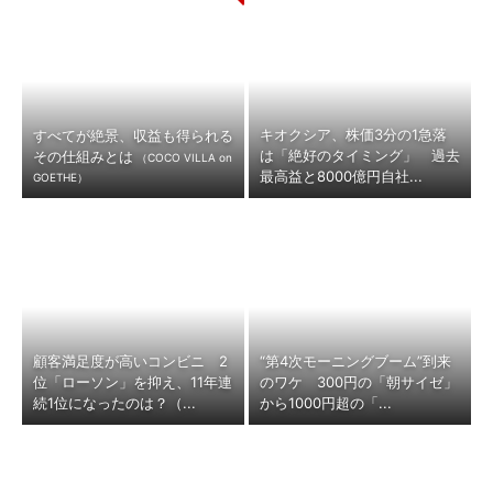
キオクシア、株価3分の1急落
すべてが絶景、収益も得られる
は「絶好のタイミング」 過去
その仕組みとは
（COCO VILLA on
最高益と8000億円自社...
GOETHE）
顧客満足度が高いコンビニ 2
“第4次モーニングブーム”到来
位「ローソン」を抑え、11年連
のワケ 300円の「朝サイゼ」
続1位になったのは？（...
から1000円超の「...