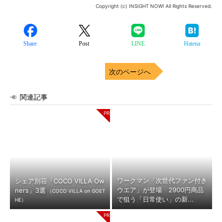
Copyright (c) INSIGHT NOW! All Rights Reserved.
Share
Post
LINE
Hatena
次のページへ
関連記事
ワークマン「次世代ファン付き
シェア別荘「COCO VILLA Ow
ウエア」が登場 2900円商品
ners」3選
（COCO VILLA on GOET
で狙う「日常使い」の新...
HE）