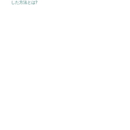
した方法とは?
今、あなたにオススメ
シェア別荘「COCO VILLA O
wners」3選
PR(COCO VILLA on GOETHE)
ワークマン「次世代ファン付きウエア」が登
場 2900円商品で狙う「日常使い」の新...
キオクシア、株価3分の1急落は「絶好のタイミ
ング」 過去最高益と8000億円自社...