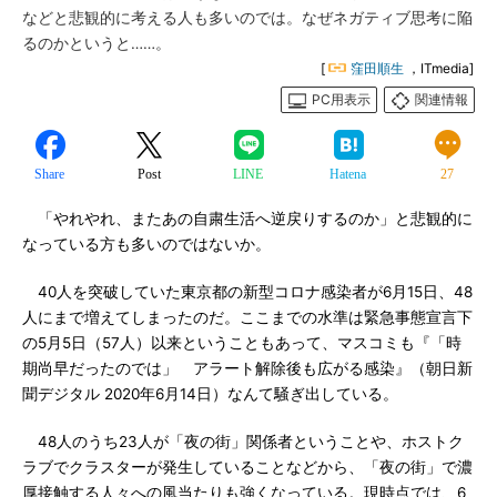
などと悲観的に考える人も多いのでは。なぜネガティブ思考に陥
るのかというと……。
[
窪田順生
，ITmedia]
PC用表示
関連情報
Share
Post
LINE
Hatena
27
「やれやれ、またあの自粛生活へ逆戻りするのか」と悲観的に
なっている方も多いのではないか。
40人を突破していた東京都の新型コロナ感染者が6月15日、48
人にまで増えてしまったのだ。ここまでの水準は緊急事態宣言下
の5月5日（57人）以来ということもあって、マスコミも『「時
期尚早だったのでは」 アラート解除後も広がる感染』（朝日新
聞デジタル 2020年6月14日）なんて騒ぎ出している。
48人のうち23人が「夜の街」関係者ということや、ホストク
ラブでクラスターが発生していることなどから、「夜の街」で濃
厚接触する人々への風当たりも強くなっている。現時点では、6