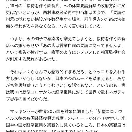
月19日の「接待を伴う飲食店」への休業要請解除の政府方針に変
更はないというが、西村康稔経済再生担当相は国会で、「要請や
指示に従わない施設が多数発生する場合、罰則導入のための法整
備を行わざるを得なくなる」なんて言い出している。
つまり、今の調子で感染者が増えてしまうと、接待を伴う飲食
店への嫌がらせや「あの店は営業自粛の要請に従ってませんよ」
という密告が横行する、梅雨のようにジメジメした相互監視社会
が到来する恐れがあるのだ。
それはいくらなんでも悲観的すぎるだろ、とツッコミを入れる
方も多いかもしれないが、日本の今のムードを踏まえると、あな
がち荒唐無稽（こうとうむけい）な話でもない。というのも、実
は我々は新型コロナからの経済復興に対して世界で最もネガティ
ブ思考の国民だからだ。
マッキンゼーが世界30カ国を対象に調査した「新型コロナウ
イルス後の各国経済復興楽観度」のチャートが分かりやすい。米
国や中国が経済復興を楽観的に見ているところ、日本の楽観度は
米国や中国の10％程度、30カ国中でもビリなのだ。