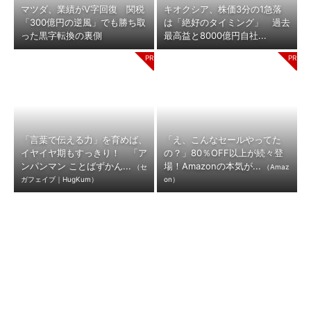
マツダ、業績がV字回復 関税
キオクシア、株価3分の1急落
「300億円の逆風」でも勝ち取
は「絶好のタイミング」 過去
った黒字転換の裏側
最高益と8000億円自社...
「言葉で伝える力」を育めば、
「え、こんなセールやってた
イヤイヤ期もすっきり！ 「ア
の？」80％OFF以上が続々登
ンパンマン ことばずかん...
場！Amazonの本気が...
（セ
（Amaz
ガフェイブ｜HugKum）
on）
“第4次モーニングブーム”到来
安いのに“客離れ”が止まらない
のワケ 300円の「朝サイゼ」
「かつや」 男性客を遠ざけ