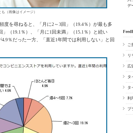
デ
とも（画像はイメージ）
度を尋ねると、「月に2～3回」（19.4％）が最も多
回」（19.1％）、「月に1回未満」（15.1％）と続い
Feed
4.9％だった一方、「直近1年間では利用しない」と回
ご
リ
広
タ
タ
利
プ