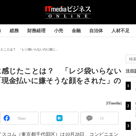
R
総務
財務経理
小売
金融
自治体
人材不足
たことは？ 「レジ袋いらないのに袋に...
に感じたことは？ 「レジ袋いらない
注目
「現金払いに嫌そうな顔をされた」の
[
ITmedia
]
Share
13
コム（東京都千代田区）は10月28日、コンビニエン