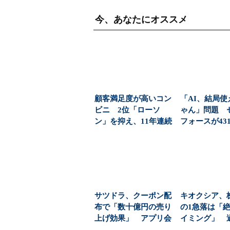
今、あなたにオススメ
顧客満足度が高いコン
「AI、結局使
ビニ 2位「ローソ
ゃん」問題 
ン」を抑え、11年連続
フォースが43
1位になったのは？（...
応で導いた正解（
サツドラ、クーポン配
キオクシア、
布で「数十億円の売り
の1急落は「
上げ効果」 アプリ会
イミング」 
員「145万人」達成...
益と8000億円自