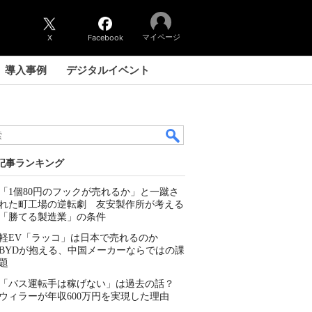
マイページ
X
Facebook
導入事例
デジタルイベント
記事ランキング
「1個80円のフックが売れるか」と一蹴さ
れた町工場の逆転劇 友安製作所が考える
「勝てる製造業」の条件
軽EV「ラッコ」は日本で売れるのか
BYDが抱える、中国メーカーならではの課
題
「バス運転手は稼げない」は過去の話？
ウィラーが年収600万円を実現した理由