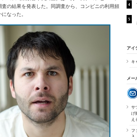
調査の結果を発表した。同調査から、コンビニの利用頻
かになった。
アイ
キ
メー
サ
げ
え
フ
入