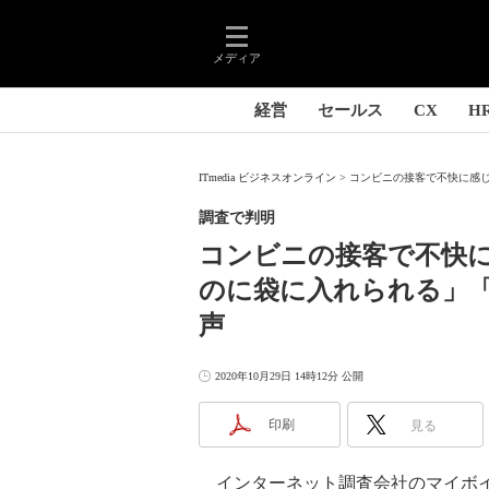
メディア
経営
セールス
CX
H
ITmedia ビジネスオンライン
コンビニの接客で不快に感じ
調査で判明
コンビニの接客で不快
のに袋に入れられる」
声
2020年10月29日 14時12分 公開
印刷
見る
インターネット調査会社のマイボイス