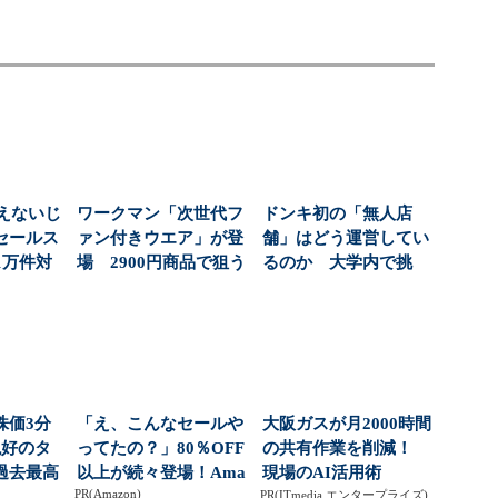
えないじ
ワークマン「次世代フ
ドンキ初の「無人店
セールス
ァン付きウエア」が登
舗」はどう運営してい
1万件対
場 2900円商品で狙う
るのか 大学内で挑
...
「日常使い」の新...
む、コンビニより小さ
な新...
株価3分
「え、こんなセールや
大阪ガスが月2000時間
絶好のタ
ってたの？」80％OFF
の共有作業を削減！
過去最高
以上が続々登場！Ama
現場のAI活用術
PR(Amazon)
社...
zonの本気が...
PR(ITmedia エンタープライズ)