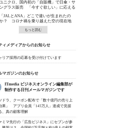
ユニクロ、国内初の「自販機」で日傘・サ
ングラス販売 「今すぐ欲しい」に応える
「JALとANA」どこで違いが生まれたの
か？ コロナ禍を乗り越えた空の現在地
もっと読む
ティメディアからのお知らせ
ャリア採用の応募を受け付けています
ルマガジンのお知らせ
ITmedia ビジネスオンライン編集部が
制作する日刊メールマガジンです
ツドラ、クーポン配布で「数十億円の売り上
効果」 アプリ会員「145万人」達成で見据
る、真の顧客理解
ァミマ先行の「広告ビジネス」にセブンが参
、勝算は？ 全国約2万店舗と約1億人の顧客