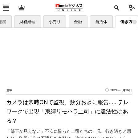
総務
財務経理
小売り
金融
自治体
働き方
連載
2021年6月16日
カメラは常時ONで監視、数分おきに報告……テレ
ワークで出現「束縛リモハラ上司」に違法性はあ
る？
「部下が見えない」不安に陥った上司たちの一見、行き過ぎと思