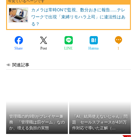
カメラは常時ONで監視、数分おきに報告……テレ
ワークで出現「束縛リモハラ上司」に違法性はあ
る？
Share
Post
LINE
Hatena
1
関連記事
管理職の約9割がプレイヤー兼
「AI、結局使えないじゃん」問
務 「管理職は罰ゲーム」なの
題 セールスフォースが431万
か、増える負担の実態
件対応で導いた正解（...