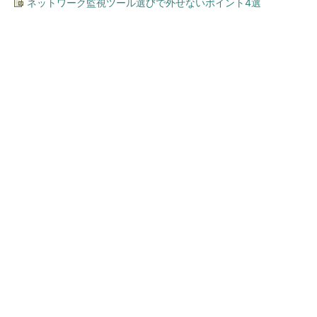
ネットワーク監視ツール選びで外せないポイント4選
今、あなたにオススメ
カメラは常時ONで監視、数分
おきに報告……テレワークで出
現「束縛リモハラ上司」に...
いま最も相談したい保育士・てぃ先生がアドバ
イス！ 子どもの“おてつだい”に、どん...
PR(アタック・キュキュット｜Hugkum)
「部屋着を見せて」セクハラとの合わせ技も
リモハラで“アウト”なのはどこから？（...