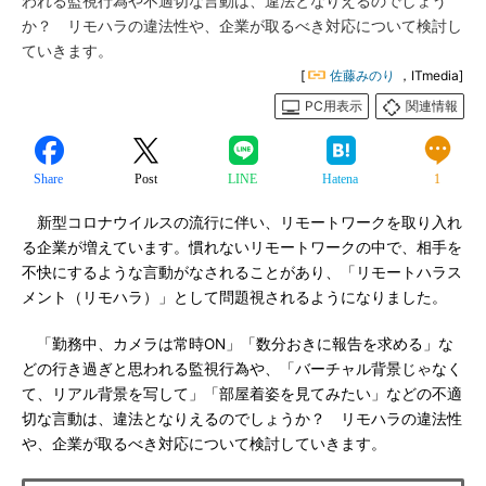
われる監視行為や不適切な言動は、違法となりえるのでしょう
か？ リモハラの違法性や、企業が取るべき対応について検討し
ていきます。
[
佐藤みのり
，ITmedia]
PC用表示
関連情報
Share
Post
LINE
Hatena
1
新型コロナウイルスの流行に伴い、リモートワークを取り入れ
る企業が増えています。慣れないリモートワークの中で、相手を
不快にするような言動がなされることがあり、「リモートハラス
メント（リモハラ）」として問題視されるようになりました。
「勤務中、カメラは常時ON」「数分おきに報告を求める」な
どの行き過ぎと思われる監視行為や、「バーチャル背景じゃなく
て、リアル背景を写して」「部屋着姿を見てみたい」などの不適
切な言動は、違法となりえるのでしょうか？ リモハラの違法性
や、企業が取るべき対応について検討していきます。