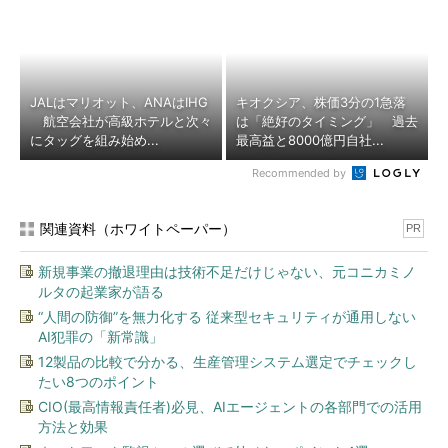
JALはマリオット、ANAはIHG
キオクシア、株価3分の1急落
航空会社が高級ホテルと次々
は「絶好のタイミング」 過去
にタッグを組み始め...
最高益と8000億円自社...
Recommended by
関連資料（ホワイトペーパー）
PR
新規事業の撤退理由は技術不足だけじゃない、元コニカミノ
ルタの起業家が語る
“人間の防御”を無力化する 従来型セキュリティが通用しない
AI犯罪の「新常識」
12製品の比較で分かる、生産管理システム選定でチェックし
たい8つのポイント
CIO(最高情報責任者)必見、AIエージェントの各部門での活用
方法と効果