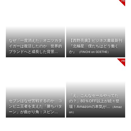
なぜ「一度消えた」オニツカタ
【西野亮廣】ビジネス書最新刊
イガーは復活したのか 世界的
『北極星 僕たちはどう働く
ブランドへと成長した背景...
か』
（FINCHI on GOETHE）
「え、こんなセールやってた
セブンはなぜ苦戦するのか コ
の？」80％OFF以上が続々登
ンビニ王者を支えた「勝ちパタ
場！Amazonの本気が...
（Amaz
ーン」が曲がり角：スピン...
on）