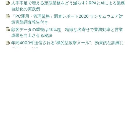
人手不足で増える定型業務をどう減らす? RPAとAIによる業務
自動化の実践例
「PC運用・管理業務」調査レポート2026 ランサムウェア対
策実態調査報告付き
顧客データの重複は40%超、精緻な名寄せで業務効率と営業
成果を向上させる秘訣
年間4000件送信される“標的型攻撃メール”、効果的な訓練に
必要なものは?
今、あなたにオススメ
ワークマン「次世代ファン付
きウエア」が登場 2900円商
品で狙う「日常使い」の新...