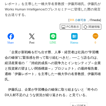
レポート』を主導した一橋大学名誉教授・伊藤邦雄氏。伊藤氏が
Works Human Intelligenceのプレスセミナーに登壇した際の発言
をお送りする。
[
小林可奈
，ITmedia]
PC用表示
関連情報
Share
Post
LINE
Hatena
0
「企業が新戦略を打ち出す際、人事・経営者は社員の“学習機
会の確保”に緊張感を持って取り組むべきだ」──こう語るのは、
経済産業省の「『持続的成長への競争力とインセンティブ～企業
と投資家の望ましい関係構築～』プロジェクト」の最終報告書、
通称「伊藤レポート」を主導した一橋大学の名誉教授、伊藤邦雄
氏。
伊藤氏は、企業が学習機会の確保に取り組まないと「昨今の
DX人材不足のような状況が繰り返される」と見ている。