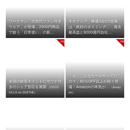
ワークマン「次世代ファン付き
キオクシア、株価3分の1急落
ウエア」が登場 2900円商品
は「絶好のタイミング」 過去
で狙う「日常使い」の新...
最高益と8000億円自社...
「え、こんなセールやってた
全国の絶景ポイントにサウナ付
の？」80％OFF以上が続々登
きのシェア別荘を展開
場！Amazonの本気が...
（COCO
（Amaz
VILLA on GOETHE）
on）