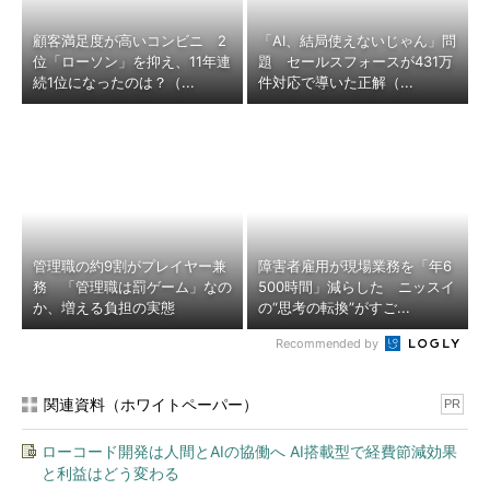
顧客満足度が高いコンビニ 2
「AI、結局使えないじゃん」問
位「ローソン」を抑え、11年連
題 セールスフォースが431万
続1位になったのは？（...
件対応で導いた正解（...
管理職の約9割がプレイヤー兼
障害者雇用が現場業務を「年6
務 「管理職は罰ゲーム」なの
500時間」減らした ニッスイ
か、増える負担の実態
の“思考の転換”がすご...
Recommended by
関連資料（ホワイトペーパー）
PR
ローコード開発は人間とAIの協働へ AI搭載型で経費節減効果
と利益はどう変わる