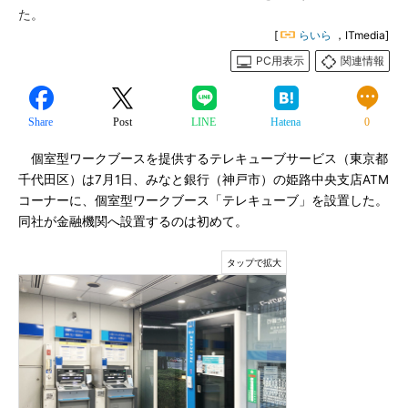
た。
[
らいら
，ITmedia]
PC用表示
関連情報
Share
Post
LINE
Hatena
0
個室型ワークブースを提供するテレキューブサービス（東京都
千代田区）は7月1日、みなと銀行（神戸市）の姫路中央支店ATM
コーナーに、個室型ワークブース「テレキューブ」を設置した。
同社が金融機関へ設置するのは初めて。