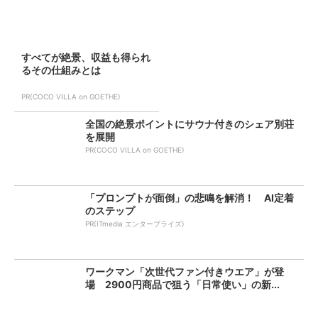
すべてが絶景、収益も得られ
るその仕組みとは
PR(COCO VILLA on GOETHE)
全国の絶景ポイントにサウナ付きのシェア別荘
を展開
PR(COCO VILLA on GOETHE)
「プロンプトが面倒」の悲鳴を解消！ AI定着
のステップ
PR(ITmedia エンタープライズ)
ワークマン「次世代ファン付きウエア」が登
場 2900円商品で狙う「日常使い」の新...