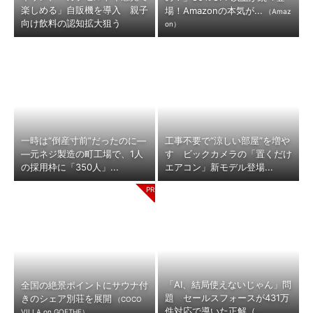
楽しめる」自販機を導入 親子
場！Amazonの本気が...
（Amaz
向け飲料の認知拡大狙う
on）
一時は“倒産寸前”だったのに―
工事不要で“涼しい部屋”を増や
―元ネジ製造の町工場で、1人
す ビックカメラの「置くだけ
の採用枠に「350人」...
エアコン」新モデル登場...
「AI、結局使えないじゃん」問
全国の絶景ポイントにサウナ付
題 セールスフォースが431万
きのシェア別荘を展開
（COCO
件対応で導いた正解（...
VILLA on GOETHE）