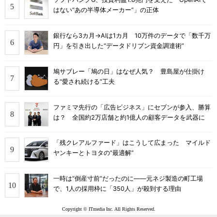
はない“あの半導体メーカー”」の正体
銀行なら3カ月→AIは1カ月 10万件のデータで「数千万
円」を引き出した“データドリブン資金調達術”
鳩サブレー「鳩の日」はなぜ人気？ 豊島屋が仕掛け
る“愛され続ける”工夫
ファミマ先行の「広告ビジネス」にセブンが参入、勝算
は？ 全国約2万店舗と約1億人の顧客データを武器に
「残クレアルファード」はこうして広まった マイルド
ヤンキーとトヨタの“最適解”
一時は“倒産寸前”だったのに――元ネジ製造の町工場
で、1人の採用枠に「350人」が殺到する理由
Copyright © ITmedia Inc. All Rights Reserved.