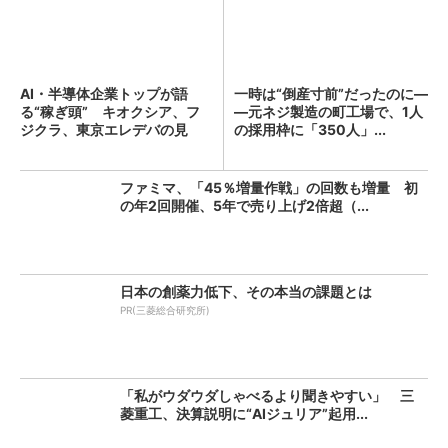
AI・半導体企業トップが語
一時は“倒産寸前”だったのに―
る“稼ぎ頭” キオクシア、フ
―元ネジ製造の町工場で、1人
ジクラ、東京エレデバの見
の採用枠に「350人」...
解...
ファミマ、「45％増量作戦」の回数も増量 初
の年2回開催、5年で売り上げ2倍超（...
日本の創薬力低下、その本当の課題とは
PR(三菱総合研究所)
「私がウダウダしゃべるより聞きやすい」 三
菱重工、決算説明に“AIジュリア”起用...