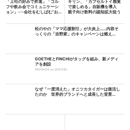
「上司の好みで昇進」「ゴル
キリン、「カプセルトイ感覚
フや飲み会でコミュニケーシ
で楽しめる」自販機を導入
ョン」──会社をむしばむ“お...
親子向け飲料の認知拡大狙う
松のやの「ママ応援割引」が大炎上……内容そ
っくりの「吉野家」のキャンペーンは燃え...
GOETHEとFINCHIがタッグを組み、新メディ
アを創設
PR(FINCHI on GOETHE)
なぜ「一度消えた」オニツカタイガーは復活し
たのか 世界的ブランドへと成長した背景...