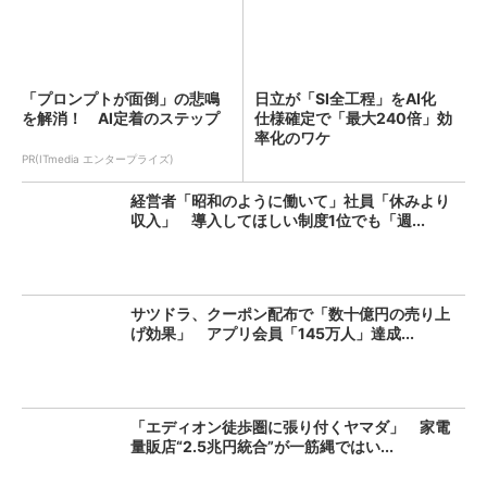
「プロンプトが面倒」の悲鳴
日立が「SI全工程」をAI化
を解消！ AI定着のステップ
仕様確定で「最大240倍」効
率化のワケ
PR(ITmedia エンタープライズ)
経営者「昭和のように働いて」社員「休みより
収入」 導入してほしい制度1位でも「週...
サツドラ、クーポン配布で「数十億円の売り上
げ効果」 アプリ会員「145万人」達成...
「エディオン徒歩圏に張り付くヤマダ」 家電
量販店“2.5兆円統合”が一筋縄ではい...