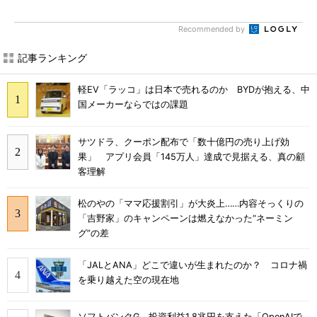
Recommended by
記事ランキング
軽EV「ラッコ」は日本で売れるのか BYDが抱える、中
国メーカーならではの課題
サツドラ、クーポン配布で「数十億円の売り上げ効
果」 アプリ会員「145万人」達成で見据える、真の顧
客理解
松のやの「ママ応援割引」が大炎上……内容そっくりの
「吉野家」のキャンペーンは燃えなかった“ネーミン
グ”の差
「JALとANA」どこで違いが生まれたのか？ コロナ禍
を乗り越えた空の現在地
ソフトバンクG、投資利益1.8兆円を支えた「OpenAIで