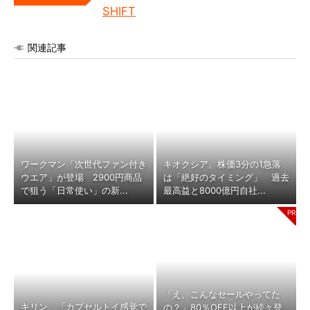
SHIFT
関連記事
ワークマン「次世代ファン付き
キオクシア、株価3分の1急落
ウエア」が登場 2900円商品
は「絶好のタイミング」 過去
で狙う「日常使い」の新...
最高益と8000億円自社...
「え、こんなセールやってた
キリン、「カプセルトイ感覚で
の？」80％OFF以上が続々登