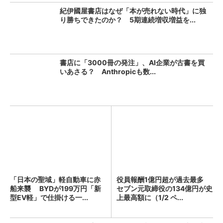
紀伊國屋書店はなぜ「本が売れない時代」に独
り勝ちできたのか？ 5期連続増収増益を...
書店に「3000冊の発注」、AI企業が古書を買
いあさる？ Anthropicも数...
「日本の聖域」軽自動車に赤
役員報酬1億円超が過去最多
船来襲 BYDが199万円「新
セブン元取締役の134億円が史
型EV軽」で仕掛ける一...
上最高額に（1/2 ペ...