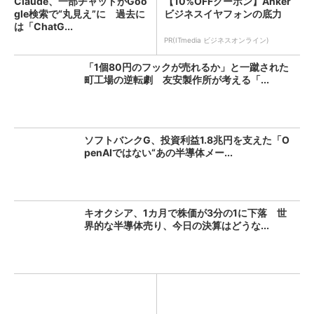
Claude、一部チャットがGoo
【10%OFFクーポン】Anker
gle検索で“丸見え”に 過去に
ビジネスイヤフォンの底力
は「ChatG...
PR(ITmedia ビジネスオンライン)
「1個80円のフックが売れるか」と一蹴された
町工場の逆転劇 友安製作所が考える「...
ソフトバンクG、投資利益1.8兆円を支えた「O
penAIではない“あの半導体メー...
キオクシア、1カ月で株価が3分の1に下落 世
界的な半導体売り、今日の決算はどうな...