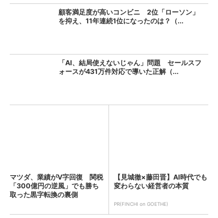
顧客満足度が高いコンビニ 2位「ローソン」
を抑え、11年連続1位になったのは？（...
「AI、結局使えないじゃん」問題 セールスフ
ォースが431万件対応で導いた正解（...
マツダ、業績がV字回復 関税
【見城徹×藤田晋】AI時代でも
「300億円の逆風」でも勝ち
変わらない経営者の本質
取った黒字転換の裏側
PR(FINCHI on GOETHE)