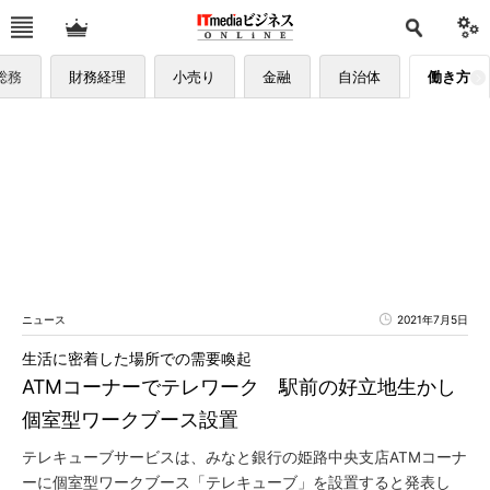
総務
財務経理
小売り
金融
自治体
働き方
ニュース
2021年7月5日
生活に密着した場所での需要喚起
ATMコーナーでテレワーク 駅前の好立地生かし
個室型ワークブース設置
テレキューブサービスは、みなと銀行の姫路中央支店ATMコーナ
ーに個室型ワークブース「テレキューブ」を設置すると発表し