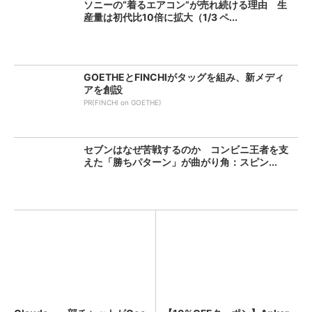
ソニーの“着るエアコン”が売れ続ける理由 生
産量は初代比10倍に拡大（1/3 ペ...
GOETHEとFINCHIがタッグを組み、新メディ
アを創設
PR(FINCHI on GOETHE)
セブンはなぜ苦戦するのか コンビニ王者を支
えた「勝ちパターン」が曲がり角：スピン...