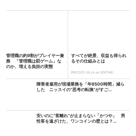
管理職の約9割がプレイヤー兼
すべてが絶景、収益も得られ
務 「管理職は罰ゲーム」な
るその仕組みとは
のか、増える負担の実態
PR(COCO VILLA on GOETHE)
障害者雇用が現場業務を「年6500時間」減ら
した ニッスイの“思考の転換”がすご...
安いのに“客離れ”が止まらない「かつや」 男
性客を遠ざけた、ワンコインの壁とは？...