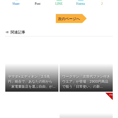
Share
Post
LINE
Hatena
2
次のページへ
関連記事
ヤマダ×エディオン「2.5兆
ワークマン「次世代ファン付き
円」統合で、あなたの街から
ウエア」が登場 2900円商品
「家電量販店を選ぶ自由」が...
で狙う「日常使い」の新...