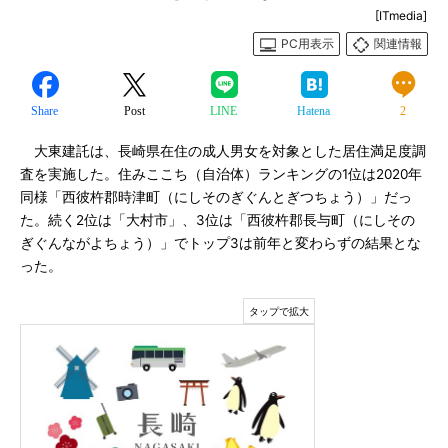
[ITmedia]
PC用表示
関連情報
Share
Post
LINE
Hatena
2
大東建託は、長崎県在住の成人男女を対象とした居住満足度調
査を実施した。住みここち（自治体）ランキングの1位は2020年
同様「西彼杵郡時津町（にしそのぎぐんとぎつちょう）」だっ
た。続く2位は「大村市」、3位は「西彼杵郡長与町（にしその
ぎぐんながよちょう）」でトップ3は前年と変わらずの結果とな
った。