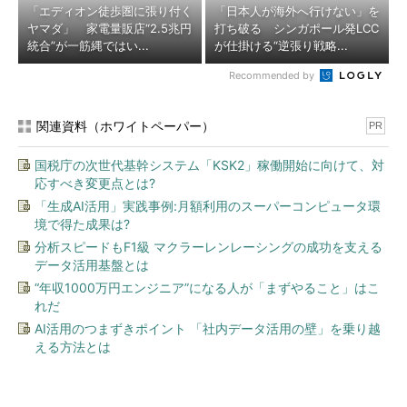
「エディオン徒歩圏に張り付く
「日本人が海外へ行けない」を
ヤマダ」 家電量販店“2.5兆円
打ち破る シンガポール発LCC
統合”が一筋縄ではい...
が仕掛ける“逆張り戦略...
Recommended by
関連資料（ホワイトペーパー）
PR
国税庁の次世代基幹システム「KSK2」稼働開始に向けて、対
応すべき変更点とは?
「生成AI活用」実践事例:月額利用のスーパーコンピュータ環
境で得た成果は?
分析スピードもF1級 マクラーレンレーシングの成功を支える
データ活用基盤とは
“年収1000万円エンジニア”になる人が「まずやること」はこ
れだ
AI活用のつまずきポイント 「社内データ活用の壁」を乗り越
える方法とは
今、あなたにオススメ