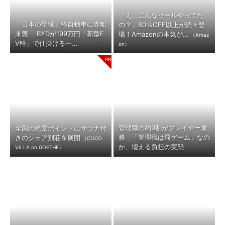
「え、こんなセールやってた
「日本の聖域」軽自動車に赤船
の？」80％OFF以上が続々登
来襲 BYDが199万円「新型E
場！Amazonの本気が...
（Amaz
V軽」で仕掛ける一...
on）
管理職の約9割がプレイヤー兼
全国の絶景ポイントにサウナ付
務 「管理職は罰ゲーム」なの
きのシェア別荘を展開
（COCO
か、増える負担の実態
VILLA on GOETHE）