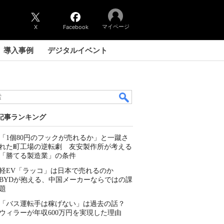
マイページ
X
Facebook
導入事例
デジタルイベント
記事ランキング
「1個80円のフックが売れるか」と一蹴さ
れた町工場の逆転劇 友安製作所が考える
「勝てる製造業」の条件
軽EV「ラッコ」は日本で売れるのか
BYDが抱える、中国メーカーならではの課
題
「バス運転手は稼げない」は過去の話？
ウィラーが年収600万円を実現した理由