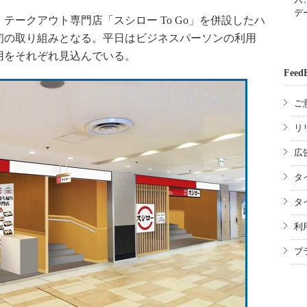
デ
ークアウト専門店「スシロー To Go」を併設したハ
初の取り組みとなる。平日はビジネスパーソンの利用
用をそれぞれ見込んでいる。
Feed
ご
リ
広
タ
タ
利
プ