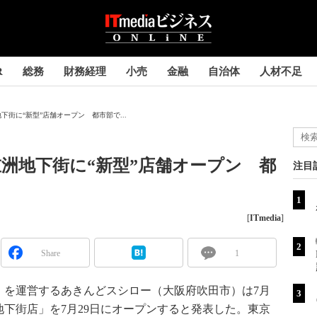
R
総務
財務経理
小売
金融
自治体
人材不足
街に“新型”店舗オープン 都市部で...
洲地下街に“新型”店舗オープン 都
注目
る
[
ITmedia
]
Share
1
を運営するあきんどスシロー（大阪府吹田市）は7月
地下街店」を7月29日にオープンすると発表した。東京