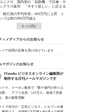
ユニクロ、国内初の「自販機」で日傘・サ
ングラス販売 「今すぐ欲しい」に応える
「銀行員の平均年収」684万円に上昇 ト
ップは初の900万円超え
もっと読む
ティメディアからのお知らせ
ャリア採用の応募を受け付けています
ルマガジンのお知らせ
ITmedia ビジネスオンライン編集部が
制作する日刊メールマガジンです
ツドラ、クーポン配布で「数十億円の売り上
効果」 アプリ会員「145万人」達成で見据
る、真の顧客理解
ァミマ先行の「広告ビジネス」にセブンが参
、勝算は？ 全国約2万店舗と約1億人の顧客