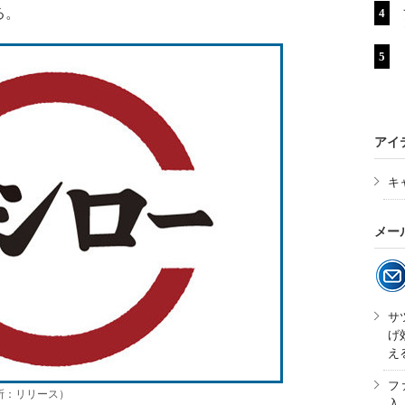
る。
アイ
キ
メー
サ
げ
え
フ
所：リリース）
入