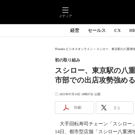
メディア
経営
セールス
CX
H
ITmedia ビジネスオンライン
スシロー、東京駅の八重洲地下
初の取り組み
スシロー、東京駅の八重
市部での出店攻勢強め
2021年07月14日 18時07分 公開
印刷
見る
大手回転寿司チェーン「スシロー」
14日、都市型店舗「スシロー八重洲