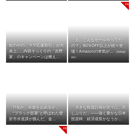
「え、こんなセールやってた
松のやの「ママ応援割引」が大
の？」80％OFF以上が続々登
炎上……内容そっくりの「吉野
場！Amazonの本気が...
（Amaz
家」のキャンペーンは燃え...
on）
「IT化か、水道を止めるか」
「大きな投資計画が次々に。久
“ブラック部署”と呼ばれた曽
しぶりだ」――強く豊かな日本
於市水道課が挑んだ、金...
投資枠、経済成長かなうか...