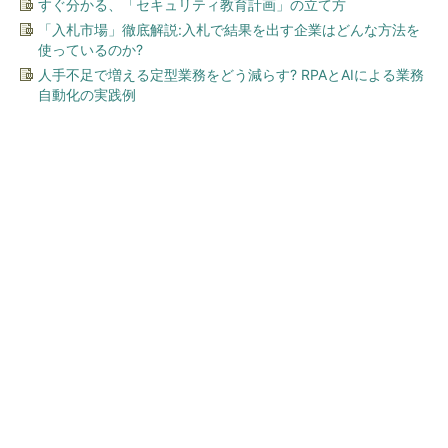
すぐ分かる、「セキュリティ教育計画」の立て方
「入札市場」徹底解説:入札で結果を出す企業はどんな方法を
使っているのか?
人手不足で増える定型業務をどう減らす? RPAとAIによる業務
自動化の実践例
今、あなたにオススメ
おかたづけもできる点がうれ
しい！ 動物の鳴き声やセリフ
が盛りだくさんの「アニア ...
PR(タカラトミー｜Hugkum)
ワークマン「次世代ファン付きウエア」が登
場 2900円商品で狙う「日常使い」の新...