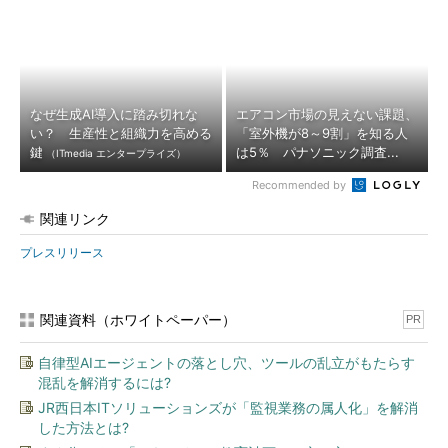
なぜ生成AI導入に踏み切れな
エアコン市場の見えない課題、
い？ 生産性と組織力を高める
「室外機が8～9割」を知る人
鍵
は5％ パナソニック調査...
（ITmedia エンタープライズ）
Recommended by
関連リンク
プレスリリース
関連資料（ホワイトペーパー）
PR
自律型AIエージェントの落とし穴、ツールの乱立がもたらす
混乱を解消するには?
JR西日本ITソリューションズが「監視業務の属人化」を解消
した方法とは?