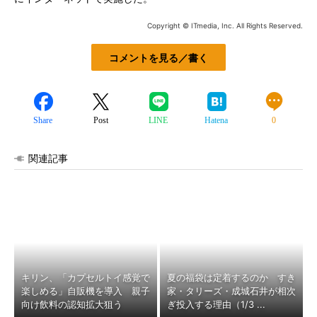
Copyright © ITmedia, Inc. All Rights Reserved.
コメントを見る／書く
Share
Post
LINE
Hatena
0
関連記事
キリン、「カプセルトイ感覚で
夏の福袋は定着するのか すき
楽しめる」自販機を導入 親子
家・タリーズ・成城石井が相次
向け飲料の認知拡大狙う
ぎ投入する理由（1/3 ...