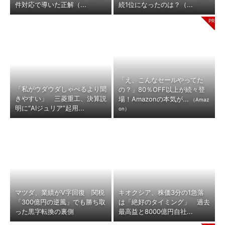
件対応で導いた正解（...
続1位になったのは？（...
「え、こんなセールやってた
「私がウダウダしゃべるより聞
の？」80％OFF以上が続々登
きやすい」 三菱重工、決算説
場！Amazonの本気が...
（Amaz
明に“AIジュリア”起用...
on）
マツダ、業績がV字回復 関税
キオクシア、株価3分の1急落
「300億円の逆風」でも勝ち取
は「絶好のタイミング」 過去
った黒字転換の裏側
最高益と8000億円自社...