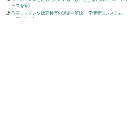
ースを紹介
教育コンテンツ販売特有の課題を解決 「学習管理システム」
の実力とは?
今、あなたにオススメ
「え、こんなセールやってた
の？」80％OFF以上が続々登
場！Amazonの本気が...
PR(Amazon)
顧客満足度が高いコンビニ 2位「ローソン」
を抑え、11年連続1位になったのは？（...