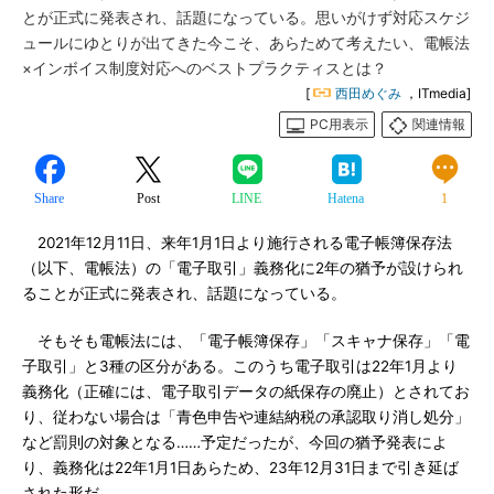
とが正式に発表され、話題になっている。思いがけず対応スケジ
ュールにゆとりが出てきた今こそ、あらためて考えたい、電帳法
×インボイス制度対応へのベストプラクティスとは？
[
西田めぐみ
，ITmedia]
PC用表示
関連情報
Share
Post
LINE
Hatena
1
2021年12月11日、来年1月1日より施行される電子帳簿保存法
（以下、電帳法）の「電子取引」義務化に2年の猶予が設けられ
ることが正式に発表され、話題になっている。
そもそも電帳法には、「電子帳簿保存」「スキャナ保存」「電
子取引」と3種の区分がある。このうち電子取引は22年1月より
義務化（正確には、電子取引データの紙保存の廃止）とされてお
り、従わない場合は「青色申告や連結納税の承認取り消し処分」
など罰則の対象となる……予定だったが、今回の猶予発表によ
り、義務化は22年1月1日あらため、23年12月31日まで引き延ば
された形だ。