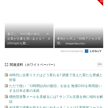
書店に「3000冊の発注」、AI
企業が古書を買いあさる？ A
事例から学ぶ『特権アクセス管
nthropicも数...
理』
（KeeperSecurity）
Recommended by
関連資料（ホワイトペーパー）
PR
AI時代に企業リスクはどう変わる? 調査で見えた新たな脅威と
対策
ただで使い「12時間以内の復旧」を迫る 無償OSSを商用扱い
する日本企業の末路
標的型攻撃メールを見破るには? サンプル文面を例に傾向を解
説
AI活用で成果を得るためにやるべきこととは? 実践的ユースケ