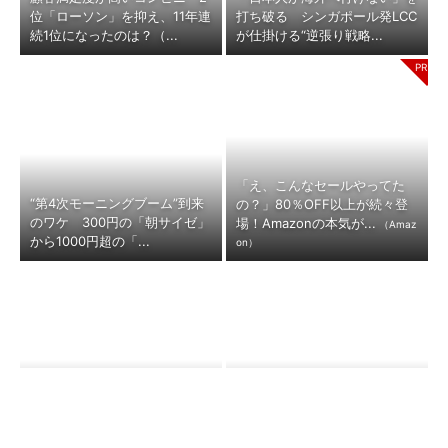
位「ローソン」を抑え、11年連
打ち破る シンガポール発LCC
続1位になったのは？（...
が仕掛ける“逆張り戦略...
「え、こんなセールやってた
“第4次モーニングブーム”到来
の？」80％OFF以上が続々登
のワケ 300円の「朝サイゼ」
場！Amazonの本気が...
（Amaz
から1000円超の「...
on）
なぜ「一度消えた」オニツカタ
W杯で“消されたロゴ” リーバ
イガーは復活したのか 世界的
イス、ハインツが仕掛けた「制
ブランドへと成長した背景...
約」を味方にするブラン...