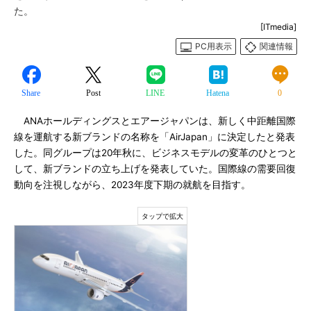
た。
[ITmedia]
PC用表示
関連情報
Share
Post
LINE
Hatena
0
ANAホールディングスとエアージャパンは、新しく中距離国際
線を運航する新ブランドの名称を「AirJapan」に決定したと発表
した。同グループは20年秋に、ビジネスモデルの変革のひとつと
して、新ブランドの立ち上げを発表していた。国際線の需要回復
動向を注視しながら、2023年度下期の就航を目指す。