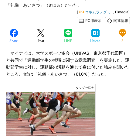
「礼儀・あいさつ」（81.0％）だった。
[
コネムラメグミ
，ITmedia]
PC用表示
関連情報
Share
Post
LINE
Hatena
3
マイナビは、大学スポーツ協会（UNIVAS、東京都千代田区）
と共同で「運動部学生の就職に関する意識調査」を実施した。運
動部学生に対し、運動部の活動を通じて身に付いた強みを聞いた
ところ、1位は「礼儀・あいさつ」（81.0％）だった。