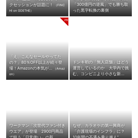
「300億円の逆風」でも勝ち取
クセッションが話題に！
（FINC
った黒字転換の裏側
HI on GOETHE）
「え、こんなセールやってた
ドンキ初の「無人店舗」はどう
の？」80％OFF以上が続々登
運営しているのか 大学内で挑
場！Amazonの本気が...
（Amaz
む、コンビニより小さな新...
on）
ワークマン「次世代ファン付き
なぜ、カラオケの第一興商が
ウエア」が登場 2900円商品
「介護現場のインフラ」に？
で狙う「日常使い」の新...
10年間の不遇を乗り越え“...