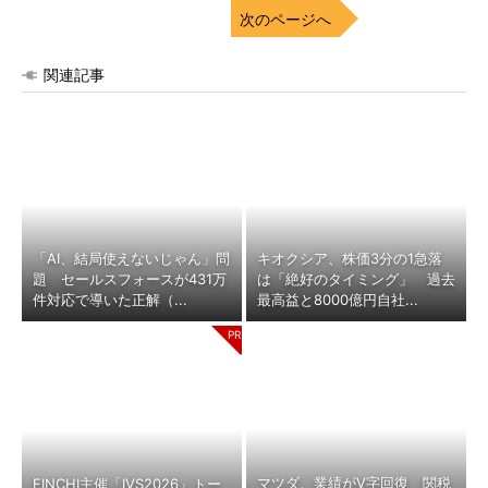
次のページへ
関連記事
「AI、結局使えないじゃん」問
キオクシア、株価3分の1急落
題 セールスフォースが431万
は「絶好のタイミング」 過去
件対応で導いた正解（...
最高益と8000億円自社...
マツダ、業績がV字回復 関税
FINCHI主催「IVS2026」トー