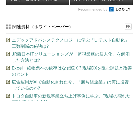
Recommended by
関連資料（ホワイトペーパー）
PR
ニデックアドバンステクノロジーに学ぶ「UIテスト自動化」
工数削減の秘訣は?
JR西日本ITソリューションズが「監視業務の属人化」を解消
した方法とは?
Excel・紙帳票への依存はなぜ続く? 現場DXを阻む課題と改善
のヒント
広告運用がAIで自動化された今、「勝ち組企業」は何に投資
しているのか?
トヨタ自動車の新規事業立ち上げ事例に学ぶ、“現場の隠れた
声”を導き出す方法
今、あなたにオススメ