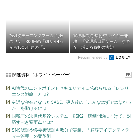
“第4次モーニングブーム”到来
管理職の約9割がプレイヤー兼
のワケ 300円の「朝サイゼ」
務 「管理職は罰ゲーム」なの
から1000円超の「...
か、増える負担の実態
Recommended by
関連資料（ホワイトペーパー）
PR
AI時代のエンドポイントセキュリティに求められる「レジリ
エンス戦略」とは?
身近な存在となったSASE、導入後の「こんなはずではなかっ
た」を避けるには
国税庁の次世代基幹システム「KSK2」稼働開始に向けて、対
応すべき変更点とは?
SNS認証や多要素認証も数分で実装、「顧客アイデンティテ
ィー管理」の変革術