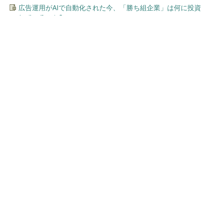
広告運用がAIで自動化された今、「勝ち組企業」は何に投資
しているのか?
今、あなたにオススメ
ワークマン「次世代ファン付
きウエア」が登場 2900円商
品で狙う「日常使い」の新...
GOETHEとFINCHIがタッグを組み、新メディ
アを創設
PR(FINCHI on GOETHE)