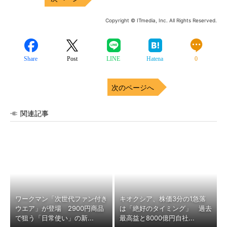
Copyright © ITmedia, Inc. All Rights Reserved.
Share
Post
LINE
Hatena
0
次のページへ
関連記事
ワークマン「次世代ファン付き
キオクシア、株価3分の1急落
ウエア」が登場 2900円商品
は「絶好のタイミング」 過去
で狙う「日常使い」の新...
最高益と8000億円自社...