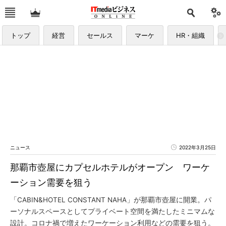
トップ
経営
セールス
マーケ
HR・組織
ニュース
2022年3月25日
那覇市壺屋にカプセルホテルがオープン ワーケ
ーション需要を狙う
「CABIN&HOTEL CONSTANT NAHA」が那覇市壺屋に開業。パ
ーソナルスペースとしてプライベート空間を満たしたミニマムな
設計。コロナ禍で増えたワーケーション利用などの需要を狙う。