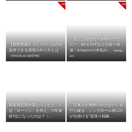
「え、こんなセールやってた
【西野亮廣】つくりたいものを
の？」80％OFF以上が続々登
追求できる環境の作り方とは
場！Amazonの本気が...
（Amaz
（FINCHI on GOETHE）
on）
顧客満足度が高いコンビニ 2
「日本人が海外へ行けない」を
位「ローソン」を抑え、11年連
打ち破る シンガポール発LCC
続1位になったのは？（...
が仕掛ける“逆張り戦略...