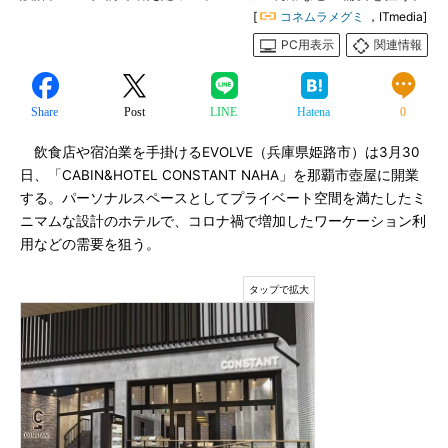
[
コネムラメグミ
，ITmedia]
PC用表示
関連情報
Share
Post
LINE
Hatena
0
飲食店や宿泊業を手掛けるEVOLVE（兵庫県姫路市）は3月30
日、「CABIN&HOTEL CONSTANT NAHA」を那覇市壺屋に開業
する。パーソナルスペースとしてプライベート空間を満たしたミ
ニマムな設計のホテルで、コロナ禍で増加したワーケーション利
用などの需要を狙う。