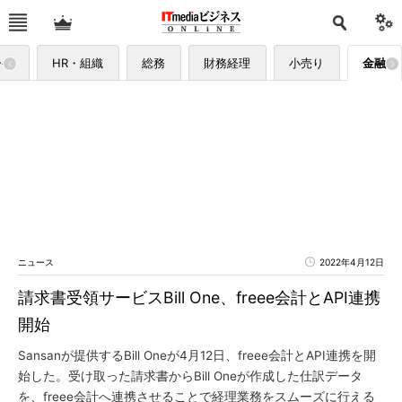
ーケ
HR・組織
総務
財務経理
小売り
金融
ニュース
2022年4月12日
請求書受領サービスBill One、freee会計とAPI連携
開始
Sansanが提供するBill Oneが4月12日、freee会計とAPI連携を開
始した。受け取った請求書からBill Oneが作成した仕訳データ
を、freee会計へ連携させることで経理業務をスムーズに行える