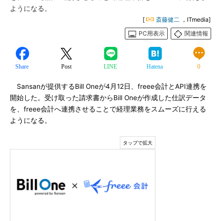
ようになる。
[
斎藤健二
，ITmedia]
PC用表示
関連情報
Share
Post
LINE
Hatena
0
Sansanが提供するBill Oneが4月12日、freee会計とAPI連携を
開始した。受け取った請求書からBill Oneが作成した仕訳データ
を、freee会計へ連携させることで経理業務をスムーズに行える
ようになる。