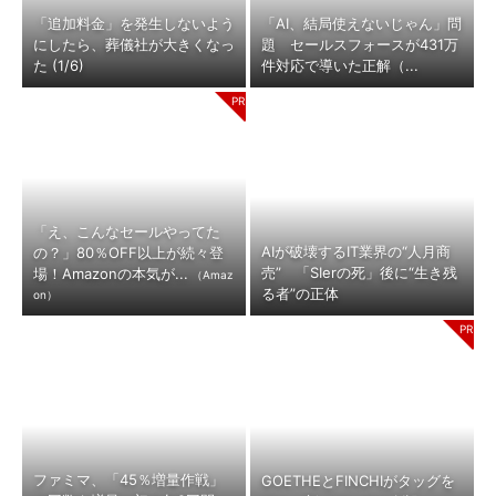
「追加料金」を発生しないよう
「AI、結局使えないじゃん」問
にしたら、葬儀社が大きくなっ
題 セールスフォースが431万
た (1/6)
件対応で導いた正解（...
「え、こんなセールやってた
AIが破壊するIT業界の“人月商
の？」80％OFF以上が続々登
売” 「SIerの死」後に“生き残
場！Amazonの本気が...
（Amaz
る者”の正体
on）
ファミマ、「45％増量作戦」
GOETHEとFINCHIがタッグを