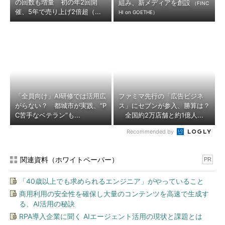
の回数も増量 初の年2回開
組み、新メディアを創設
（FINC
催、5年で売り上げ2倍超（...
HI on GOETHE）
「全員向け」AI研修では活用広
ファミマ先行の「広告ビジネ
がらない？ 都城市が実践、“P
ス」にセブンが参入、勝算は？
C苦手なベテラン”も...
全国約2万店舗と約1億人...
Recommended by
関連資料（ホワイトペーパー）
PR
「40歳以上でも求められるエンジニア」がやっていること
商用利用の安全性を確保し大量のコンテンツを高速で生成す
る、AI活用の秘訣
RPA導入企業に聞く AIエージェント活用の現状と課題とは