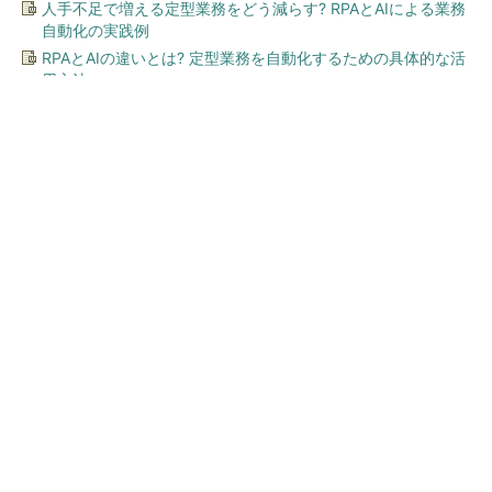
人手不足で増える定型業務をどう減らす? RPAとAIによる業務
自動化の実践例
RPAとAIの違いとは? 定型業務を自動化するための具体的な活
用方法
今、あなたにオススメ
「え、こんなセールやってた
の？」80％OFF以上が続々登
場！Amazonの本気が...
PR(Amazon)
「え、こんなセールやってたの？」80％OFF以
上が続々登場！Amazonの本気が...
PR(Amazon)