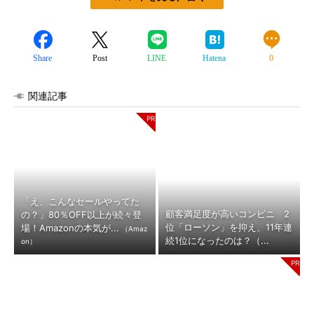
Share
Post
LINE
Hatena
0
関連記事
「え、こんなセールやってた
顧客満足度が高いコンビニ 2
の？」80％OFF以上が続々登
位「ローソン」を抑え、11年連
場！Amazonの本気が...
（Amaz
続1位になったのは？（...
on）