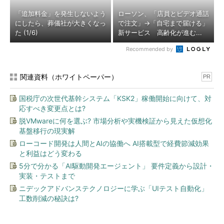
「追加料金」を発生しないよう
ローソン、「店員とビデオ通話
にしたら、葬儀社が大きくなっ
で注文」→「自宅まで届ける」
た (1/6)
新サービス 高齢化が進む...
Recommended by
関連資料（ホワイトペーパー）
PR
国税庁の次世代基幹システム「KSK2」稼働開始に向けて、対
応すべき変更点とは?
脱VMwareに何を選ぶ? 市場分析や実機検証から見えた仮想化
基盤移行の現実解
ローコード開発は人間とAIの協働へ AI搭載型で経費節減効果
と利益はどう変わる
5分で分かる「AI駆動開発エージェント」 要件定義から設計・
実装・テストまで
ニデックアドバンステクノロジーに学ぶ「UIテスト自動化」
工数削減の秘訣は?