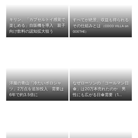
キリン、「カプセルトイ感覚で
すべてが絶景、収益も得られる
楽しめる」自販機を導入 親子
その仕組みとは
（COCO VILLA on
向け飲料の認知拡大狙う
GOETHE）
洋服の青山「冷たいポロシャ
なぜローソンの「コールマン日
ツ」2万点を追加投入 需要は
傘」は20万本売れたのか 男
6年で約3.5倍に
性にも広がる日傘需要（1...