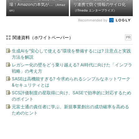
場！Amazonの本気が...
リ連携で防ぐ情報のサイロ化
（Amaz
on）
（ITmedia エンタープライズ）
Recommended by
関連資料（ホワイトペーパー）
PR
生成AIを“安心して使える”環境を整備するには? 注意点と実践
方法を解説
レガシー化の壁をどう乗り越える? AI時代に向けた「インフラ
戦略」の考え方
SASEは高機能すぎる? 今求められるシンプルなネットワーク
&セキュリティとは
SCS評価制度の星取得に向け、SASEで効率的に対応するため
のポイント
元富士通の責任者に学ぶ、新規事業創出の成功確率を高める
ためのヒント
今、あなたにオススメ