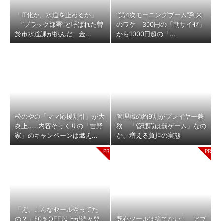
「IT化か、水道を止めるか」
“第4次モーニングブーム”到来
“ブラック部署”と呼ばれた曽
のワケ 300円の「朝サイゼ」
於市水道課が挑んだ、金...
から1000円超の「...
松のやの「ママ応援割引」が大
管理職の約9割がプレイヤー兼
炎上……内容そっくりの「吉野
務 「管理職は罰ゲーム」なの
家」のキャンペーンは燃え...
か、増える負担の実態
「え、こんなセールやってた
の？」80％OFF以上が続々登
既存ツールは捨てない！ アプ