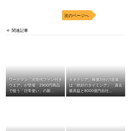
次のページへ
関連記事
ワークマン「次世代ファン付き
キオクシア、株価3分の1急落
ウエア」が登場 2900円商品
は「絶好のタイミング」 過去
で狙う「日常使い」の新...
最高益と8000億円自社...