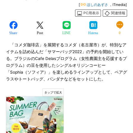
[
ほしのあずさ
，ITmedia]
PC用表示
関連情報
Share
Post
LINE
Hatena
0
「コメダ珈琲店」を展開するコメダ（名古屋市）が、特別なア
イテムを詰め込んだ「サマーバッグ2022」の予約を開始してい
る。ブラジルのCafe Delasプログラム（女性農園主を応援するプ
ログラム）の豆を使用したシングルオリジンコーヒー
「Sophia（ソフィア）」を楽しめるラインアップとして、ペアグ
ラスやトートバッグ、バンダナなどをセットにした。