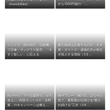
から1000円超の「...
（Dreaw合同会社）
ユニクロ、国内初の「自販機」
夏の福袋は定着するのか すき
で日傘・サングラス販売 「今
家・タリーズ・成城石井が相次
すぐ欲しい」に応える
ぎ投入する理由（1/3 ...
松のやの「ママ応援割引」が大
鳩サブレー「鳩の日」はなぜ人
炎上……内容そっくりの「吉野
気？ 豊島屋が仕掛ける“愛さ
家」のキャンペーンは燃え...
れ続ける”工夫（1/4 ...