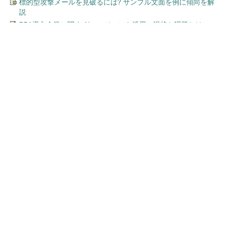
標的型攻撃メールを見破るには? サンプル文面を例に傾向を解
説
RPA導入企業に聞く AIエージェント活用の現状と課題とは
今、あなたにオススメ
SNSアカウントを着実に成
長。実はみんなココ使ってま
す。
PR(Dreaw合同会社)
顧客満足度が高いコンビニ 2位「ローソン」
を抑え、11年連続1位になったのは？（...