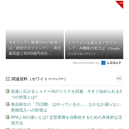
キオクシア、株価3分の1急落
イヤフォンを超えるイヤフォ
は「絶好のタイミング」 過去
ン？ AI機能の実力は
（ITmedia
最高益と8000億円自社...
ビジネスオンライン）
Recommended by
関連資料（ホワイトペーパー）
PR
急速に広がるシャドーAIのリスクを回避、今すぐ始められる5
つの対策とは?
食品衛生の「7S活動」はやっているが...... なかなか減らない
異物混入への対策は
RPAとAIの違いとは? 定型業務を自動化するための具体的な活
用方法