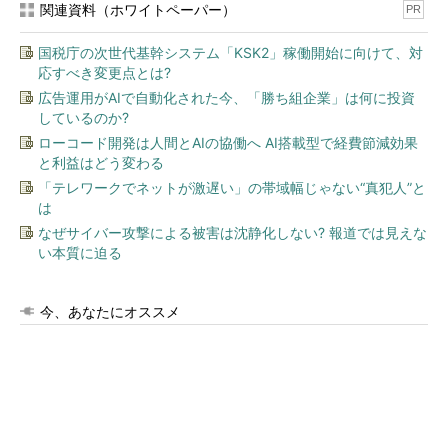
関連資料（ホワイトペーパー）
PR
国税庁の次世代基幹システム「KSK2」稼働開始に向けて、対
応すべき変更点とは?
広告運用がAIで自動化された今、「勝ち組企業」は何に投資
しているのか?
ローコード開発は人間とAIの協働へ AI搭載型で経費節減効果
と利益はどう変わる
「テレワークでネットが激遅い」の帯域幅じゃない“真犯人”と
は
なぜサイバー攻撃による被害は沈静化しない? 報道では見えな
い本質に迫る
今、あなたにオススメ