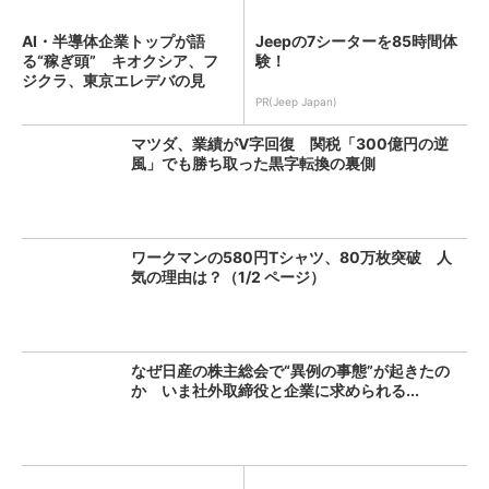
AI・半導体企業トップが語
Jeepの7シーターを85時間体
る“稼ぎ頭” キオクシア、フ
験！
ジクラ、東京エレデバの見
解...
PR(Jeep Japan)
マツダ、業績がV字回復 関税「300億円の逆
風」でも勝ち取った黒字転換の裏側
ワークマンの580円Tシャツ、80万枚突破 人
気の理由は？（1/2 ページ）
なぜ日産の株主総会で“異例の事態”が起きたの
か いま社外取締役と企業に求められる...