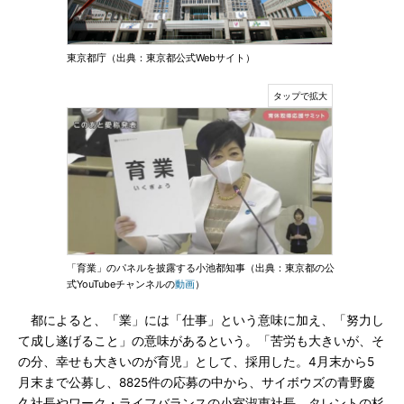
東京都庁（出典：東京都公式Webサイト）
「育業」のパネルを披露する小池都知事（出典：東京都の公
式YouTubeチャンネルの
動画
）
都によると、「業」には「仕事」という意味に加え、「努力し
て成し遂げること」の意味があるという。「苦労も大きいが、そ
の分、幸せも大きいのが育児」として、採用した。4月末から5
月末まで公募し、8825件の応募の中から、サイボウズの青野慶
久社長やワーク・ライフバランスの小室淑恵社長、タレントの杉