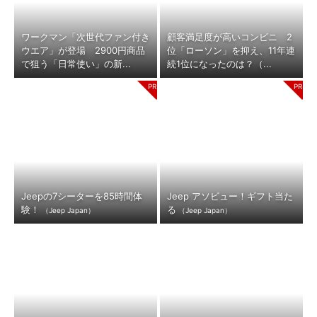
ワークマン「次世代ファン付き
顧客満足度が高いコンビニ 2
ウエア」が登場 2900円商品
位「ローソン」を抑え、11年連
で狙う「日常使い」の新...
続1位になったのは？（...
Jeepの7シーターを85時間体
Jeep アソビュー！ギフト当た
験！
る
（Jeep Japan）
（Jeep Japan）