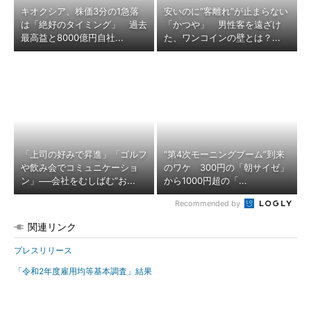
キオクシア、株価3分の1急落
安いのに“客離れ”が止まらない
は「絶好のタイミング」 過去
「かつや」 男性客を遠ざけ
最高益と8000億円自社...
た、ワンコインの壁とは？...
「上司の好みで昇進」「ゴルフ
“第4次モーニングブーム”到来
や飲み会でコミュニケーショ
のワケ 300円の「朝サイゼ」
ン」──会社をむしばむ“お...
から1000円超の「...
Recommended by
関連リンク
プレスリリース
「令和2年度雇用均等基本調査」結果