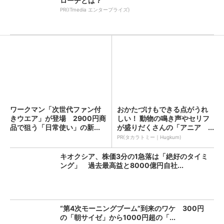
ローチとは？
PR(ITmedia エンタープライズ)
ワークマン「次世代ファン付
おかたづけもできる点がうれ
きウエア」が登場 2900円商
しい！ 動物の鳴き声やセリフ
品で狙う「日常使い」の新...
が盛りだくさんの「アニア ...
PR(タカラトミー｜Hugkum)
キオクシア、株価3分の1急落は「絶好のタイミ
ング」 過去最高益と8000億円自社...
“第4次モーニングブーム”到来のワケ 300円
の「朝サイゼ」から1000円超の「...