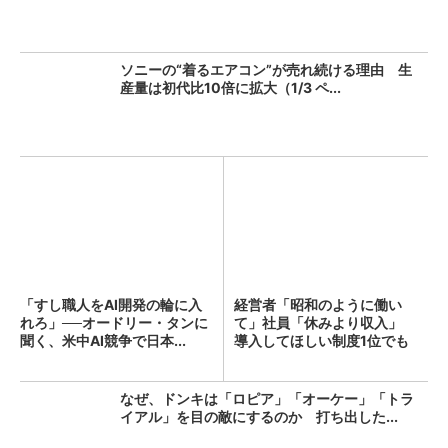
ソニーの“着るエアコン”が売れ続ける理由 生
産量は初代比10倍に拡大（1/3 ペ...
「すし職人をAI開発の輪に入
経営者「昭和のように働い
れろ」──オードリー・タンに
て」社員「休みより収入」
聞く、米中AI競争で日本...
導入してほしい制度1位でも
「週...
なぜ、ドンキは「ロピア」「オーケー」「トラ
イアル」を目の敵にするのか 打ち出した...