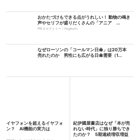
おかたづけもできる点がうれしい！ 動物の鳴き
声やセリフが盛りだくさんの「アニア ...
PR(タカラトミー｜Hugkum)
なぜローソンの「コールマン日傘」は20万本
売れたのか 男性にも広がる日傘需要（1...
イヤフォンを超えるイヤフォ
紀伊國屋書店はなぜ「本が売
ン？ AI機能の実力は
れない時代」に独り勝ちでき
たのか？ 5期連続増収増益
を...