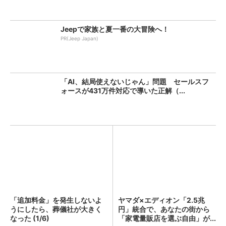
Jeepで家族と夏一番の大冒険へ！
PR(Jeep Japan)
「AI、結局使えないじゃん」問題 セールスフ
ォースが431万件対応で導いた正解（...
「追加料金」を発生しないよ
ヤマダ×エディオン「2.5兆
うにしたら、葬儀社が大きく
円」統合で、あなたの街から
なった (1/6)
「家電量販店を選ぶ自由」が...