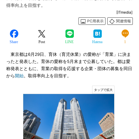
得率向上を目指す。
[ITmedia]
PC用表示
関連情報
Share
Post
LINE
Hatena
1
東京都は6月29日、育休（育児休業）の愛称が「育業」に決ま
ったと発表した。育休の愛称を5月末まで公募していた。都は愛
称発表とともに、育業の取得を応援する企業・団体の募集を同日
から
開始
。取得率向上を目指す。