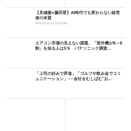
【見城徹×藤田晋】AI時代でも変わらない経営
者の本質
PR(FINCHI on GOETHE)
エアコン市場の見えない課題、「室外機が8～9
割」を知る人は5％ パナソニック調査...
「上司の好みで昇進」「ゴルフや飲み会でコミ
ュニケーション」──会社をむしばむ“お...