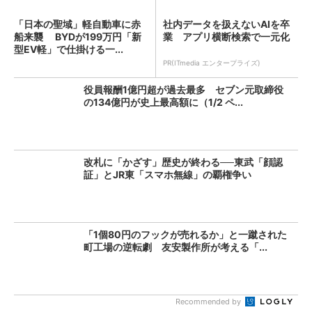
「日本の聖域」軽自動車に赤
社内データを扱えないAIを卒
船来襲 BYDが199万円「新
業 アプリ横断検索で一元化
型EV軽」で仕掛ける一...
PR(ITmedia エンタープライズ)
役員報酬1億円超が過去最多 セブン元取締役
の134億円が史上最高額に（1/2 ペ...
改札に「かざす」歴史が終わる──東武「顔認
証」とJR東「スマホ無線」の覇権争い
「1個80円のフックが売れるか」と一蹴された
町工場の逆転劇 友安製作所が考える「...
Recommended by