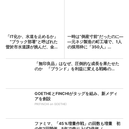
「IT化か、水道を止めるか」
一時は“倒産寸前”だったのに―
“ブラック部署”と呼ばれた
―元ネジ製造の町工場で、1人
曽於市水道課が挑んだ、金...
の採用枠に「350人」...
「無印良品」はなぜ、圧倒的な成長を果たせた
のか 「ブランド」を利益に変える戦略の...
GOETHEとFINCHIがタッグを組み、新メディ
アを創設
PR(FINCHI on GOETHE)
ファミマ、「45％増量作戦」の回数も増量 初
の年2回開催、5年で売り上げ2倍超（...