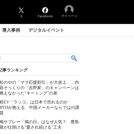
マイページ
X
Facebook
導入事例
デジタルイベント
記事ランキング
松のやの「ママ応援割引」が大炎上……内
容そっくりの「吉野家」のキャンペーンは
燃えなかった“ネーミング”の差
軽EV「ラッコ」は日本で売れるのか
BYDが抱える、中国メーカーならではの課
題
鳩サブレー「鳩の日」はなぜ人気？ 豊島
屋が仕掛ける“愛され続ける”工夫