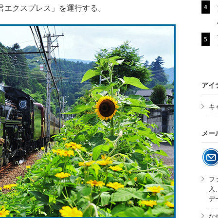
君エクスプレス」を運行する。
アイ
キ
メー
フ
入
デ
な