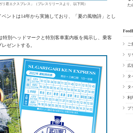
リガリ君エクスプレス」（プレスリリースより、以下同）
た
ベントは14年から実施しており、「夏の風物詩」とし
Feed
は特別ヘッドマークと特別客車案内板を掲示し、乗客
ご
プレゼントする。
リ
広
タ
タ
利
プ