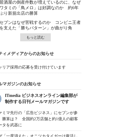
居酒屋の倒産件数が増えているのに、なぜ
ワタミの「鳥メロ」は好調なのか 約6年
ぶり新規出店の勝算
セブンはなぜ苦戦するのか コンビニ王者
を支えた「勝ちパターン」が曲がり角
もっと読む
ティメディアからのお知らせ
ャリア採用の応募を受け付けています
ルマガジンのお知らせ
ITmedia ビジネスオンライン編集部が
制作する日刊メールマガジンです
ァミマ先行の「広告ビジネス」にセブンが参
、勝算は？ 全国約2万店舗と約1億人の顧客
ータを武器に
ぜ「一度消えた」オニツカタイガーは復活し