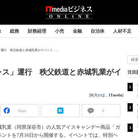
R
総務
財務経理
小売
金融
自治体
人材不足
運行 秩父鉄道と赤城乳業がイベント：...
レス」運行 秩父鉄道と赤城乳業がイ
注目
[
秋月かほ
，
ITmedia
]
Share
0
乳業（同県深谷市）の人気アイスキャンデー商品「ガ
ントを7月16日から開催する。イベントでは、特別ヘ