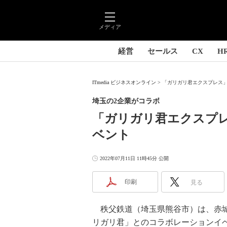
メディア
経営
セールス
CX
H
ITmedia ビジネスオンライン
「ガリガリ君エクスプレス」
埼玉の2企業がコラボ
「ガリガリ君エクスプ
ベント
2022年07月11日 11時45分 公開
印刷
見る
秩父鉄道（埼玉県熊谷市）は、赤城
リガリ君」とのコラボレーションイベ