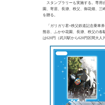
スタンプラリーも実施する。専用台
園、寄居、長瀞、秩父、御花畑、三
を贈る。
「ガリガリ君×秩父鉄道記念乗車券」
熊谷、ふかや花園、長瀞、秩父の各駅と
は620円（武川駅から620円区間大人