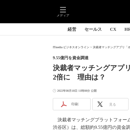
メディア
経営
セールス
CX
H
ITmedia ビジネスオンライン
決裁者マッチングアプリ「オ
9.55億円を資金調達
決裁者マッチングアプ
2倍に 理由は？
2022年08月18日 11時08分 公開
印刷
見る
決裁者マッチングプラットフォーム
渋谷区）は、総額約9.55億円の資