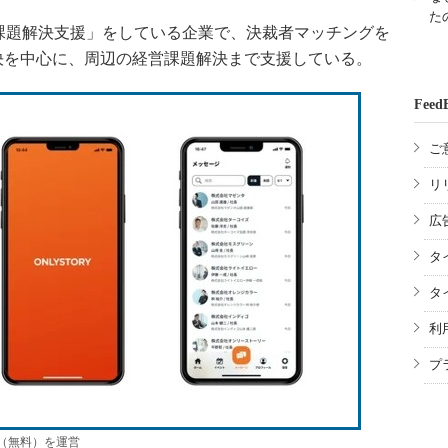
た
題解決支援」をしている企業で、決裁者マッチングを
決を中心に、周辺の経営課題解決まで支援している。
Feed
ご
リ
広
タ
タ
利
プ
」（無料）を運営