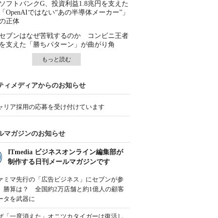
ソフトバンクG、投資利益1.8兆円を支えた
「OpenAIではない“あの半導体メーカー”」
の正体
セブンはなぜ苦戦するのか コンビニ王者
を支えた「勝ちパターン」が曲がり角
もっと読む
ティメディアからのお知らせ
ャリア採用の応募を受け付けています
ルマガジンのお知らせ
ITmedia ビジネスオンライン編集部が
制作する日刊メールマガジンです
ァミマ先行の「広告ビジネス」にセブンが参
、勝算は？ 全国約2万店舗と約1億人の顧客
ータを武器に
ぜ「一度消えた」オニツカタイガーは復活し