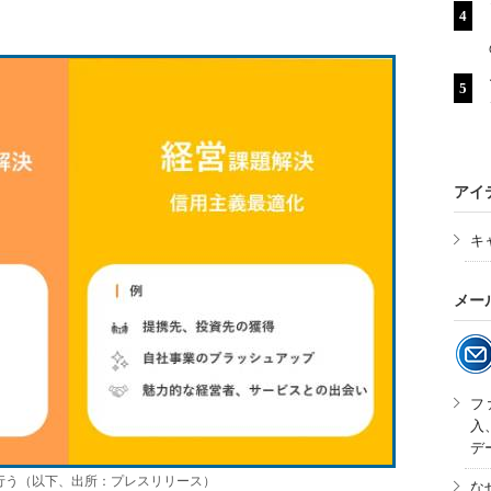
アイ
キ
メー
フ
入
デ
行う（以下、出所：プレスリリース）
な