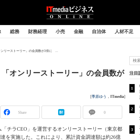
R
総務
財務経理
小売
金融
自治体
人材不足
ンリーストーリー」の会員数が2倍に ...
リ「オンリーストーリー」の会員数が
注目
[
季原ゆう
，
ITmedia
]
Share
0
「チラCEO」を運営するオンリーストーリー（東京都
金調達を実施した。これにより、累計資金調達額は約26億