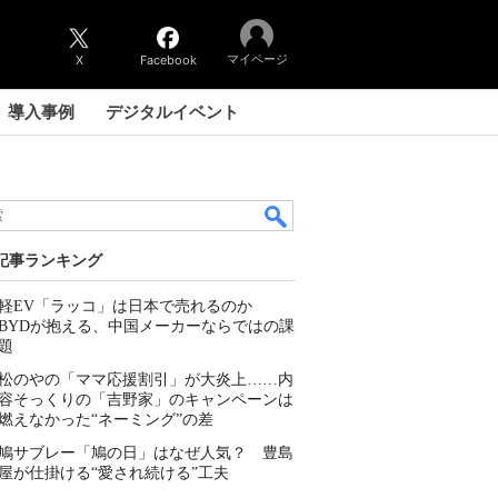
マイページ
X
Facebook
導入事例
デジタルイベント
記事ランキング
軽EV「ラッコ」は日本で売れるのか
BYDが抱える、中国メーカーならではの課
題
松のやの「ママ応援割引」が大炎上……内
容そっくりの「吉野家」のキャンペーンは
燃えなかった“ネーミング”の差
鳩サブレー「鳩の日」はなぜ人気？ 豊島
屋が仕掛ける“愛され続ける”工夫