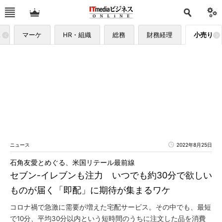
ス
マーケ
HR・組織
総務
財務経理
小売り
ニュース
2022年8月25日
石角友愛とめぐる、米国リテール最前線
セブン-イレブンも注力 いつでも約30分で欲しい
ものが届く「即配」に期待が集まるワケ
コロナ禍で急激に需要が増えた宅配サービス。その中でも、最短
で10分、平均30分以内という短時間のうちに注文した品を消費