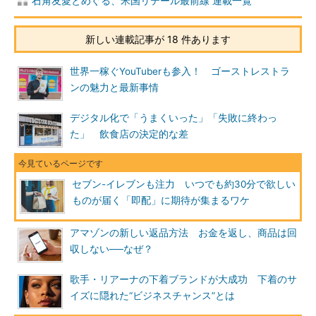
石角友愛とめぐる、米国リテール最前線 連載一覧
新しい連載記事が 18 件あります
世界一稼ぐYouTuberも参入！ ゴーストレストラ
ンの魅力と最新事情
デジタル化で「うまくいった」「失敗に終わっ
た」 飲食店の決定的な差
セブン-イレブンも注力 いつでも約30分で欲しい
ものが届く「即配」に期待が集まるワケ
アマゾンの新しい返品方法 お金を返し、商品は回
収しない──なぜ？
歌手・リアーナの下着ブランドが大成功 下着のサ
イズに隠れた“ビジネスチャンス”とは