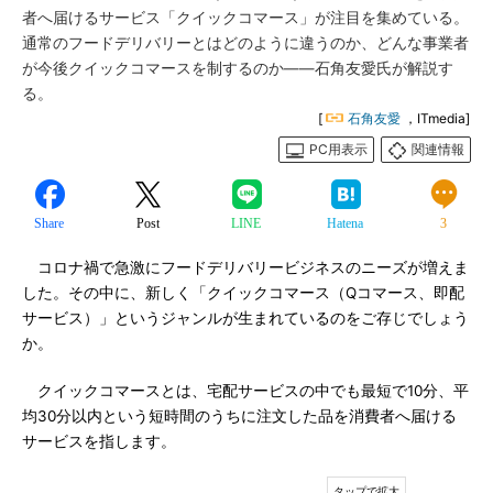
者へ届けるサービス「クイックコマース」が注目を集めている。
通常のフードデリバリーとはどのように違うのか、どんな事業者
が今後クイックコマースを制するのか――石角友愛氏が解説す
る。
[
石角友愛
，ITmedia]
PC用表示
関連情報
Share
Post
LINE
Hatena
3
コロナ禍で急激にフードデリバリービジネスのニーズが増えま
した。その中に、新しく「クイックコマース（Qコマース、即配
サービス）」というジャンルが生まれているのをご存じでしょう
か。
クイックコマースとは、宅配サービスの中でも最短で10分、平
均30分以内という短時間のうちに注文した品を消費者へ届ける
サービスを指します。