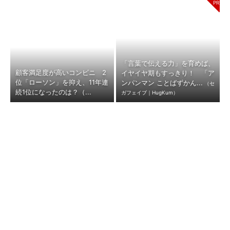
「言葉で伝える力」を育めば、
顧客満足度が高いコンビニ 2
イヤイヤ期もすっきり！ 「ア
位「ローソン」を抑え、11年連
ンパンマン ことばずかん...
（セ
続1位になったのは？（...
ガフェイブ｜HugKum）
「トヨタ式」が食品小売りを救
ファミマ先行の「広告ビジネ
う？ セブン、マクドナルドが
ス」にセブンが参入、勝算は？
挑む「需要を先につかむ」...
全国約2万店舗と約1億人...