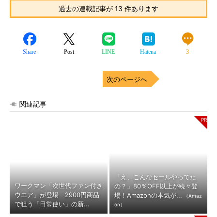
過去の連載記事が 13 件あります
Share
Post
LINE
Hatena
3
次のページへ
関連記事
「え、こんなセールやってた
ワークマン「次世代ファン付き
の？」80％OFF以上が続々登
ウエア」が登場 2900円商品
場！Amazonの本気が...
（Amaz
で狙う「日常使い」の新...
on）