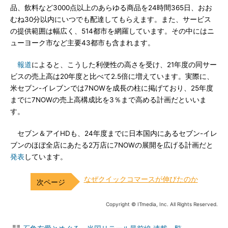
品、飲料など3000点以上のあらゆる商品を24時間365日、おお
むね30分以内にいつでも配達してもらえます。また、サービス
の提供範囲は幅広く、514都市を網羅しています。その中にはニ
ューヨーク市など主要43都市も含まれます。
報道
によると、こうした利便性の高さを受け、21年度の同サー
ビスの売上高は20年度と比べて2.5倍に増えています。実際に、
米セブン-イレブンでは7NOWを成長の柱に掲げており、25年度
までに7NOWの売上高構成比を3％まで高める計画だといいま
す。
セブン＆アイHDも、24年度までに日本国内にあるセブン-イレ
ブンのほぼ全店にあたる2万店に7NOWの展開を広げる計画だと
発表
しています。
なぜクイックコマースが伸びたのか
Copyright © ITmedia, Inc. All Rights Reserved.