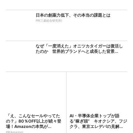
日本の創薬力低下、その本当の課題とは
PR(三菱総合研究所)
なぜ「一度消えた」オニツカタイガーは復活し
たのか 世界的ブランドへと成長した背景...
「え、こんなセールやってた
AI・半導体企業トップが語
の？」80％OFF以上が続々登
る“稼ぎ頭” キオクシア、フジ
場！Amazonの本気が...
クラ、東京エレデバの見解...
PR(Amazon)