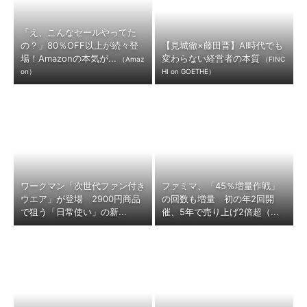
「え、こんなセールやってた
の？」80％OFF以上が続々登
【見城徹×藤田晋】AI時代でも
場！Amazonの本気が...
変わらない経営者の本質
（Amaz
（FINC
on）
HI on GOETHE）
ワークマン「次世代ファン付き
ファミマ、「45％増量作戦」
ウエア」が登場 2900円商品
の回数も増量 初の年2回開
で狙う「日常使い」の新...
催、5年で売り上げ2倍超（...