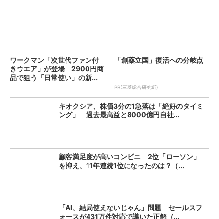
ワークマン「次世代ファン付
「創薬立国」復活への分岐点
きウエア」が登場 2900円商
品で狙う「日常使い」の新...
PR(三菱総合研究所)
キオクシア、株価3分の1急落は「絶好のタイミ
ング」 過去最高益と8000億円自社...
顧客満足度が高いコンビニ 2位「ローソン」
を抑え、11年連続1位になったのは？（...
「AI、結局使えないじゃん」問題 セールスフ
ォースが431万件対応で導いた正解（...