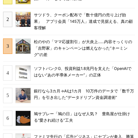
サツドラ、クーポン配布で「数十億円の売り上げ効
果」 アプリ会員「145万人」達成で見据える、真の顧
客理解
松のやの「ママ応援割引」が大炎上……内容そっくりの
「吉野家」のキャンペーンは燃えなかった“ネーミン
グ”の差
ソフトバンクG、投資利益1.8兆円を支えた「OpenAIで
はない“あの半導体メーカー”」の正体
銀行なら3カ月→AIは1カ月 10万件のデータで「数千万
円」を引き出した“データドリブン資金調達術”
鳩サブレー「鳩の日」はなぜ人気？ 豊島屋が仕掛け
る“愛され続ける”工夫
ファミマ先行の「広告ビジネス」にセブンが参入、勝算