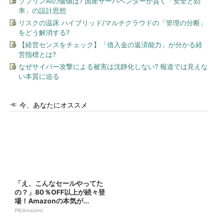
ソブリンAIの価値は? 国産サーバベンダーが貫く「安全と効
率」の設計思想
リスクの温床 ハイブリッド/マルチクラウドの「管理の分断」
をどう解消する?
【経営センスをチェック】「借入金の返済能力」が分かる経
営指標とは?
なぜサイバー攻撃による被害は沈静化しない? 報道では見えな
い本質に迫る
今、あなたにオススメ
「え、こんなセールやってた
の？」80％OFF以上が続々登
場！Amazonの本気が...
PR(Amazon)