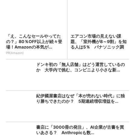
「え、こんなセールやってた
エアコン市場の見えない課
の？」80％OFF以上が続々登
題、「室外機が8～9割」を知
場！Amazonの本気が...
る人は5％ パナソニック調
査...
PR(Amazon)
ドンキ初の「無人店舗」はどう運営しているの
か 大学内で挑む、コンビニより小さな新...
紀伊國屋書店はなぜ「本が売れない時代」に独
り勝ちできたのか？ 5期連続増収増益を...
書店に「3000冊の発注」、AI企業が古書を買
いあさる？ Anthropicも数...