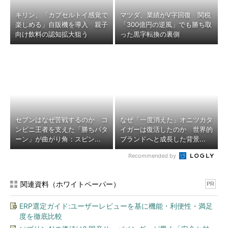
キリン、「カプセルトイ感覚で
マツダ、業績がV字回復 関税
楽しめる」自販機を導入 親子
「300億円の逆風」でも勝ち取
向け飲料の認知拡大狙う
った黒字転換の裏側
セブンはなぜ苦戦するのか コ
なぜ「一度消えた」オニツカタ
ンビニ王者を支えた「勝ちパタ
イガーは復活したのか 世界的
ーン」が曲がり角：スピン...
ブランドへと成長した背景...
Recommended by
関連資料（ホワイトペーパー）
PR
ERP選定ガイド:ユーザーレビューを基に機能・利便性・満足
度を徹底比較