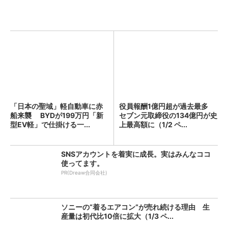
「日本の聖域」軽自動車に赤
役員報酬1億円超が過去最多
船来襲 BYDが199万円「新
セブン元取締役の134億円が史
型EV軽」で仕掛ける一...
上最高額に（1/2 ペ...
SNSアカウントを着実に成長。実はみんなココ
使ってます。
PR(Dreaw合同会社)
ソニーの“着るエアコン”が売れ続ける理由 生
産量は初代比10倍に拡大（1/3 ペ...