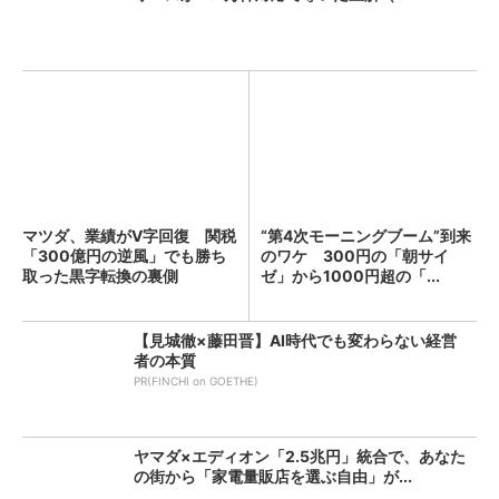
マツダ、業績がV字回復 関税
“第4次モーニングブーム”到来
「300億円の逆風」でも勝ち
のワケ 300円の「朝サイ
取った黒字転換の裏側
ゼ」から1000円超の「...
【見城徹×藤田晋】AI時代でも変わらない経営
者の本質
PR(FINCHI on GOETHE)
ヤマダ×エディオン「2.5兆円」統合で、あなた
の街から「家電量販店を選ぶ自由」が...