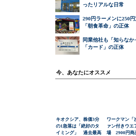
ったリアルな日常
290円ラーメンに25
「朝食革命」の正体
同業他社も「知らなかっ
「カード」の正体
今、あなたにオススメ
キオクシア、株価3分
ワークマン「
の1急落は「絶好のタ
ァン付きウエ
イミング」 過去最高
場 2900円