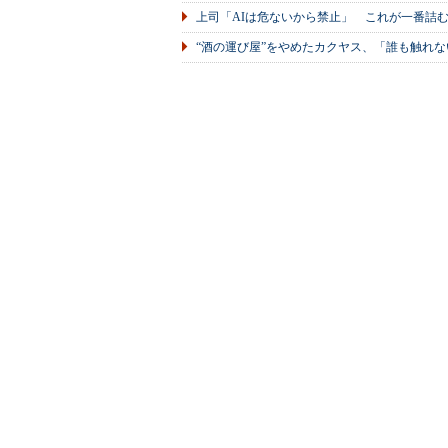
上司「AIは危ないから禁止」 これが一番詰
“酒の運び屋”をやめたカクヤス、「誰も触れな