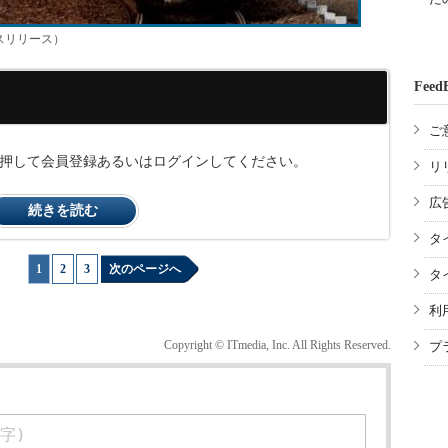
スリリース）
Feed
ご
ンを押して会員登録あるいはログインしてください。
リ
広
続きを読む
タ
1
|
2
|
3
次のページへ
タ
利
Copyright © ITmedia, Inc. All Rights Reserved.
プ