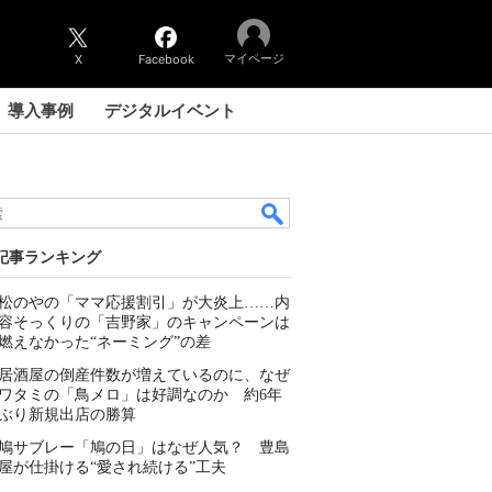
マイページ
X
Facebook
導入事例
デジタルイベント
記事ランキング
松のやの「ママ応援割引」が大炎上……内
容そっくりの「吉野家」のキャンペーンは
燃えなかった“ネーミング”の差
居酒屋の倒産件数が増えているのに、なぜ
ワタミの「鳥メロ」は好調なのか 約6年
ぶり新規出店の勝算
鳩サブレー「鳩の日」はなぜ人気？ 豊島
屋が仕掛ける“愛され続ける”工夫