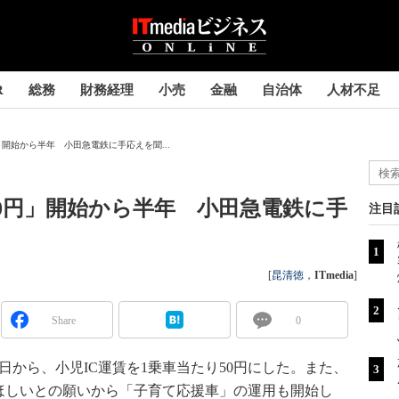
R
総務
財務経理
小売
金融
自治体
人材不足
」開始から半年 小田急電鉄に手応えを聞...
50円」開始から半年 小田急電鉄に手
注目
[
昆清徳
，
ITmedia
]
Share
0
日から、小児IC運賃を1乗車当たり50円にした。また、
ほしいとの願いから「子育て応援車」の運用も開始し