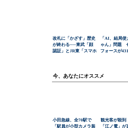
益と8000億円自社...
「日常使い」の新
改札に「かざす」歴史
「AI、結局使
が終わる──東武「顔
ゃん」問題 
認証」とJR東「スマホ
フォースが43
無線」の覇権争い
応で導いた正解（
今、あなたにオススメ
小田急線、全70駅で
観光客が殺到
「駅員が小型カメラ装
「江ノ電」が