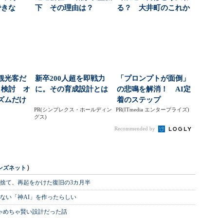
できな
下 その理由は？
る？ 大井町のこれか
3 ペ...
らが見えてきた（1/...
観光客だ
新卒200人超を即戦力
「プロンプトが面倒」
」検討 オ
に。その育成設計とは
の悲鳴を解消！ AI定
ズムだけ
着のステップ
背景...
PR(シンプレクス・ホールディン
PR(ITmedia エンタープライズ)
グス)
Recommended by
）
ンズネット
を捨て、再起をかけた復旧の3カ月半
ない「神AI」を作ったらしい
めちゃめちゃ賢い設計だった話