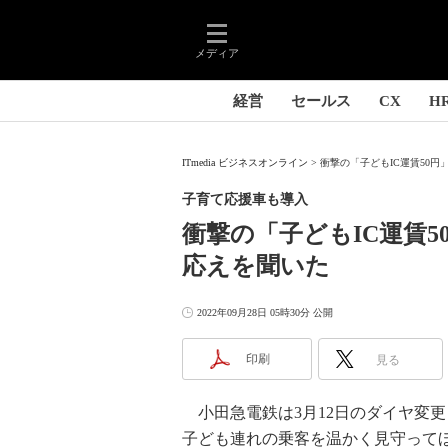
メディア
経営
セールス
CX
H
ITmedia ビジネスオンライン
衝撃の「子どもIC運賃50円
子育て応援車も導入
衝撃の「子どもIC運賃
応えを聞いた
2022年09月28日 05時30分 公開
印刷
見る
小田急電鉄は3月12日のダイヤ変更
子ども連れの乗客を温かく見守って