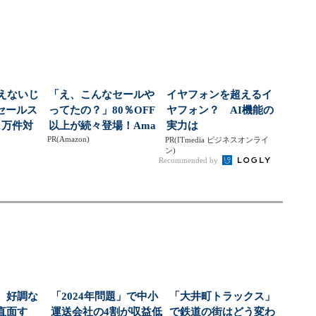
...
飲料の認知拡大狙う
00円超の「...
えないじ
「え、こんなセールや
イヤフォンを超えるイ
セールス
ってたの？」80％OFF
ヤフォン？ AI機能の
1万件対
以上が続々登場！Ama
実力は
PR(Amazon)
...
zonの本気が...
PR(ITmedia ビジネスオンライ
ン)
Recommended by
 好調な
「2024年問題」で中小
「大井町トラックス」
直面す
運送会社の4割が収益低
で鉄道の街はどう変わ