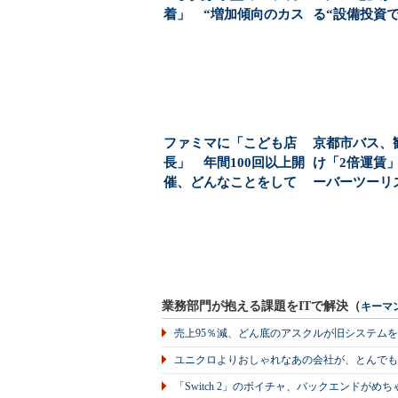
着」 “増加傾向のカス
る“設備投資
ハラ”を録画、抑止...
い”ジレンマ（1/
ファミマに「こども店
京都市バス、
長」 年間100回以上開
け「2倍運賃
催、どんなことをして
ーバーツーリ
いるのか（1/2...
ではない切実な
業務部門が抱える課題をITで解決（
キーマ
売上95％減、どん底のアスクルが旧システム
ユニクロよりおしゃれなあの会社が、とんでも
「Switch 2」のボイチャ、バックエンドが