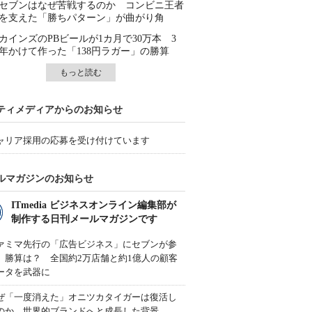
セブンはなぜ苦戦するのか コンビニ王者
を支えた「勝ちパターン」が曲がり角
カインズのPBビールが1カ月で30万本 3
年かけて作った「138円ラガー」の勝算
もっと読む
ティメディアからのお知らせ
ャリア採用の応募を受け付けています
ルマガジンのお知らせ
ITmedia ビジネスオンライン編集部が
制作する日刊メールマガジンです
ァミマ先行の「広告ビジネス」にセブンが参
、勝算は？ 全国約2万店舗と約1億人の顧客
ータを武器に
ぜ「一度消えた」オニツカタイガーは復活し
のか 世界的ブランドへと成長した背景