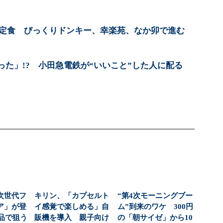
0円定食 びっくりドンキー、幸楽苑、なか卯で進む
た」!? 小田急電鉄が“いいこと”した人に配る
次世代フ
キリン、「カプセルト
“第4次モーニングブー
ア」が登
イ感覚で楽しめる」自
ム”到来のワケ 300円
商品で狙う
販機を導入 親子向け
の「朝サイゼ」から10