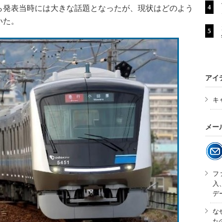
ら発表当時には大きな話題となったが、現状はどのよう
いた。
アイ
キ
メー
フ
入
デ
な
た