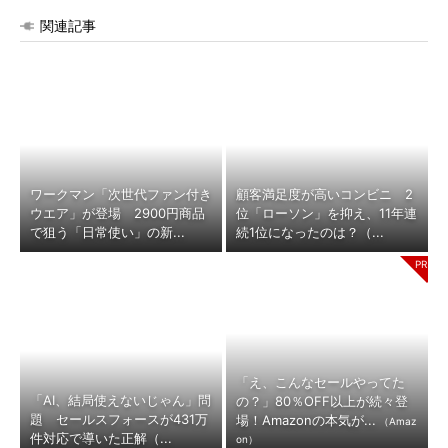
関連記事
ワークマン「次世代ファン付き
顧客満足度が高いコンビニ 2
ウエア」が登場 2900円商品
位「ローソン」を抑え、11年連
で狙う「日常使い」の新...
続1位になったのは？（...
「え、こんなセールやってた
「AI、結局使えないじゃん」問
の？」80％OFF以上が続々登
題 セールスフォースが431万
場！Amazonの本気が...
（Amaz
件対応で導いた正解（...
on）