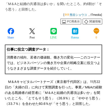
「M＆Aと結婚の共通項は多いか」を聞いたところ、約6割が「そ
う思う」と回答した。
[
熊谷ショウコ
，ITmedia]
PC用表示
関連情報
Share
Post
LINE
Hatena
0
仕事に役立つ調査データ：
消費者の傾向、若者の価値観、働き方の変化――このコーナー
では、ビジネスパーソンの働き方や企業の戦略立案に役立つよ
うなさまざまな調査データを紹介していく。
M＆Aキャピタルパートナーズ（東京都千代田区）は、11月22
日の「夫婦の日」に向けて実態調査を行った。事業／M&Aの経験
のある既婚者の経営者に「M＆Aと結婚の共通項は多いか」を聞
いたところ、「とてもそう思う」（26.9％）と「ややそう思う」
（33.7％）を合わせた60.6％が「そう思う」と回答した。