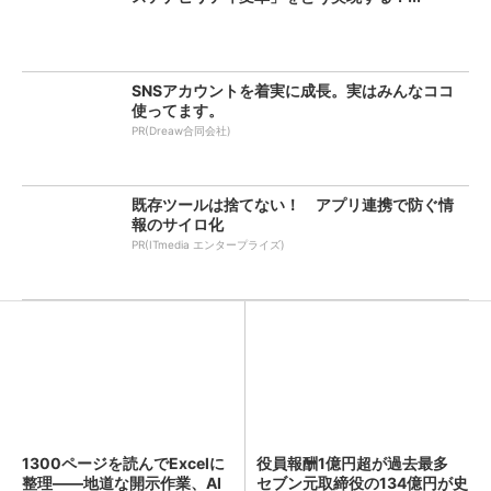
SNSアカウントを着実に成長。実はみんなココ
使ってます。
PR(Dreaw合同会社)
既存ツールは捨てない！ アプリ連携で防ぐ情
報のサイロ化
PR(ITmedia エンタープライズ)
1300ページを読んでExcelに
役員報酬1億円超が過去最多
整理――地道な開示作業、AI
セブン元取締役の134億円が史