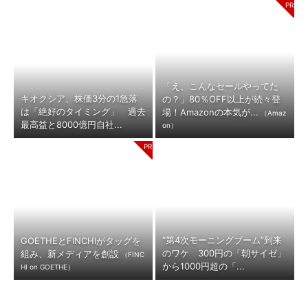
「え、こんなセールやってた
キオクシア、株価3分の1急落
の？」80％OFF以上が続々登
は「絶好のタイミング」 過去
場！Amazonの本気が...
（Amaz
最高益と8000億円自社...
on）
“第4次モーニングブーム”到来
GOETHEとFINCHIがタッグを
のワケ 300円の「朝サイゼ」
組み、新メディアを創設
（FINC
から1000円超の「...
HI on GOETHE）