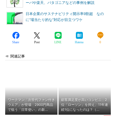
ーバや楽天、パタゴニアなどの事例を解説
日本企業のサステナビリティ開示率9割超 なの
に“場当たり的な”対応が目立つワケ
Share
Post
LINE
Hatena
0
関連記事
ワークマン「次世代ファン付き
顧客満足度が高いコンビニ 2
ウエア」が登場 2900円商品
位「ローソン」を抑え、11年連
で狙う「日常使い」の新...
続1位になったのは？（...