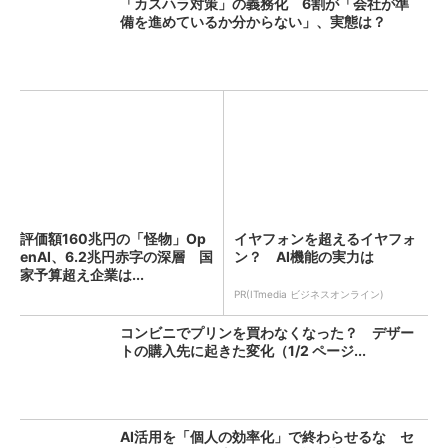
「カスハラ対策」の義務化 6割が「会社が準
備を進めているか分からない」、実態は？
評価額160兆円の「怪物」Op
イヤフォンを超えるイヤフォ
enAI、6.2兆円赤字の深層 国
ン？ AI機能の実力は
家予算超え企業は...
PR(ITmedia ビジネスオンライン)
コンビニでプリンを買わなくなった？ デザー
トの購入先に起きた変化（1/2 ページ...
AI活用を「個人の効率化」で終わらせるな セ