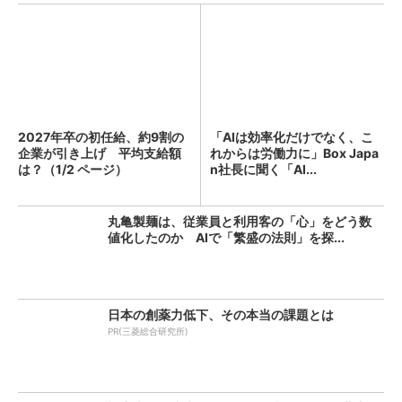
2027年卒の初任給、約9割の
「AIは効率化だけでなく、こ
企業が引き上げ 平均支給額
れからは労働力に」Box Japa
は？（1/2 ページ）
n社長に聞く「AI...
丸亀製麺は、従業員と利用客の「心」をどう数
値化したのか AIで「繁盛の法則」を探...
日本の創薬力低下、その本当の課題とは
PR(三菱総合研究所)