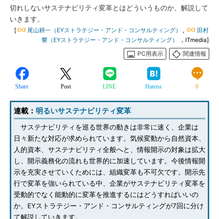
切れしないサステナビリティ変革とはどういうものか、解説して
いきます。
[
尾山耕一（EYストラテジー・アンド・コンサルティング）
,
田村
響（EYストラテジー・アンド・コンサルティング）
，ITmedia]
PC用表示
関連情報
Share
Post
LINE
Hatena
0
連載：
明るいサステナビリティ変革
サステナビリティを巡る世界の動きは非常に速く、企業は
日々新たな対応が求められています。気候変動から自然資本、
人的資本、サステナビリティ全般へと、情報開示の対象は拡大
し、開示義務化の流れも世界的に加速しています。今後情報開
示を充実させていくためには、組織変革も不可欠です。開示先
行で変革を強いられている中、企業がサステナビリティ変革を
受動的でなく能動的に変革を推進するにはどうすればいいの
か。EYストラテジー・アンド・コンサルティングが7回に分け
て解説していきます。