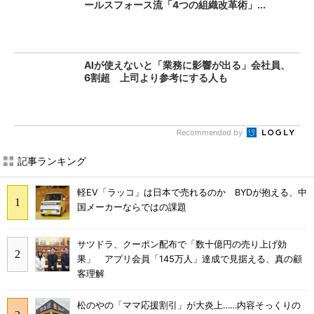
ールスフォース流「4つの組織改革術」...
AIが使えないと「業務に影響が出る」会社員、
6割超 上司より参考にする人も
Recommended by
記事ランキング
軽EV「ラッコ」は日本で売れるのか BYDが抱える、中
国メーカーならではの課題
サツドラ、クーポン配布で「数十億円の売り上げ効
果」 アプリ会員「145万人」達成で見据える、真の顧
客理解
松のやの「ママ応援割引」が大炎上……内容そっくりの