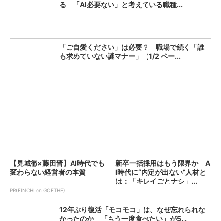
る 「AI必要ない」と考えている職種...
「ご自愛ください」は必要？ 職場で続く「誰
も求めていない謎マナー」（1/2 ペー...
【見城徹×藤田晋】AI時代でも
新卒一括採用はもう限界か A
変わらない経営者の本質
I時代に“内定が出ない”人材と
は：「キレイごとナシ」...
PR(FINCHI on GOETHE)
12年ぶり復活「モコモコ」は、なぜ忘れられな
かったのか 「もう一度食べたい」が5...