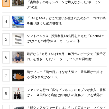
「吉野家」のキャンペーンは燃えなかった“ネーミン
グ”の差
「JALとANA」どこで違いが生まれたのか？ コロナ禍
を乗り越えた空の現在地
ソフトバンクG、投資利益1.8兆円を支えた「OpenAIで
はない“あの半導体メーカー”」の正体
銀行なら3カ月→AIは1カ月 10万件のデータで「数千万
円」を引き出した“データドリブン資金調達術”
鳩サブレー「鳩の日」はなぜ人気？ 豊島屋が仕掛け
る“愛され続ける”工夫
ファミマ先行の「広告ビジネス」にセブンが参入、勝算
は？ 全国約2万店舗と約1億人の顧客データを武器に
「残クレアルファード」はこうして広まった マイルド