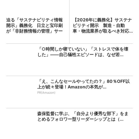
迫る「サステナビリティ情報
【2026年に義務化】サステナ
開示」義務化 日立と宝印刷
ビリティ開示 製造・自動
が「非財務情報の管理」サー
車・物流業界が取るべき対応...
ビ...
「○時間しか寝ていない」「ストレスで体を壊
した」――自己犠牲エピソードは、なぜ若...
「え、こんなセールやってたの？」80％OFF以
上が続々登場！Amazonの本気が...
PR(Amazon)
森保監督に学ぶ、「自分より優秀な部下」をま
とめるフォロワー型リーダーシップとは（...