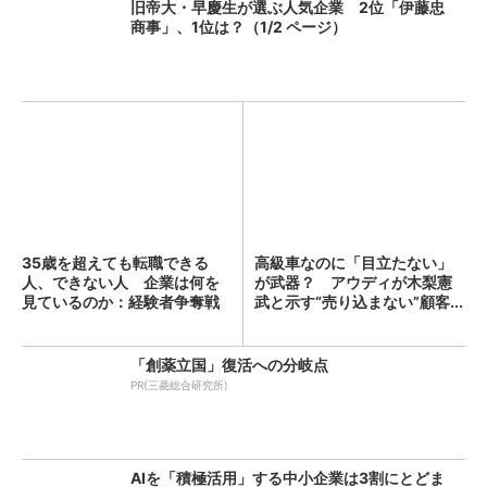
旧帝大・早慶生が選ぶ人気企業 2位「伊藤忠
商事」、1位は？（1/2 ページ）
35歳を超えても転職できる
高級車なのに「目立たない」
人、できない人 企業は何を
が武器？ アウディが木梨憲
見ているのか：経験者争奪戦
武と示す“売り込まない”顧客...
へ...
「創薬立国」復活への分岐点
PR(三菱総合研究所)
AIを「積極活用」する中小企業は3割にとどま