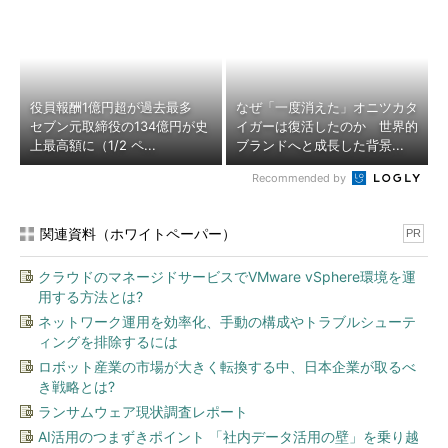
役員報酬1億円超が過去最多
なぜ「一度消えた」オニツカタ
セブン元取締役の134億円が史
イガーは復活したのか 世界的
上最高額に（1/2 ペ...
ブランドへと成長した背景...
Recommended by
関連資料（ホワイトペーパー）
PR
クラウドのマネージドサービスでVMware vSphere環境を運
用する方法とは?
ネットワーク運用を効率化、手動の構成やトラブルシューテ
ィングを排除するには
ロボット産業の市場が大きく転換する中、日本企業が取るべ
き戦略とは?
ランサムウェア現状調査レポート
AI活用のつまずきポイント 「社内データ活用の壁」を乗り越