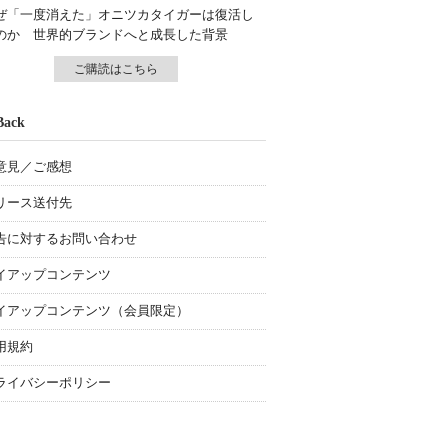
ぜ「一度消えた」オニツカタイガーは復活し
のか 世界的ブランドへと成長した背景
ご購読はこちら
Back
意見／ご感想
リース送付先
告に対するお問い合わせ
イアップコンテンツ
イアップコンテンツ（会員限定）
用規約
ライバシーポリシー