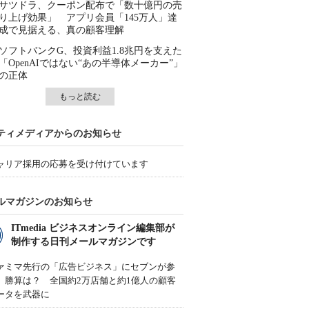
サツドラ、クーポン配布で「数十億円の売
り上げ効果」 アプリ会員「145万人」達
成で見据える、真の顧客理解
ソフトバンクG、投資利益1.8兆円を支えた
「OpenAIではない“あの半導体メーカー”」
の正体
もっと読む
ティメディアからのお知らせ
ャリア採用の応募を受け付けています
ルマガジンのお知らせ
ITmedia ビジネスオンライン編集部が
制作する日刊メールマガジンです
ァミマ先行の「広告ビジネス」にセブンが参
、勝算は？ 全国約2万店舗と約1億人の顧客
ータを武器に