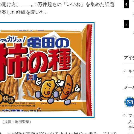
の開け方」――。5万件超もの「いいね」を集めた話題
提案した経緯を聞いた。
アイ
キ
メー
フ
入
」（提供：亀田製菓）
デ