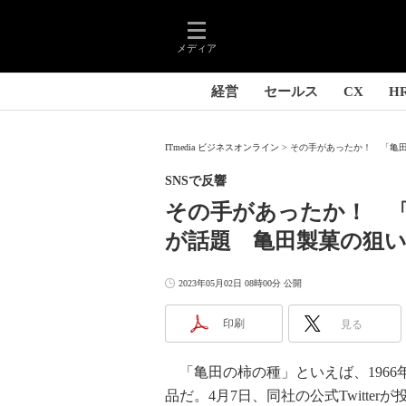
メディア
経営
セールス
CX
H
ITmedia ビジネスオンライン
その手があったか！ 「亀田
SNSで反響
その手があったか！ 
が話題 亀田製菓の狙
2023年05月02日 08時00分 公開
印刷
見る
「亀田の柿の種」といえば、1966
品だ。4月7日、同社の公式Twitt