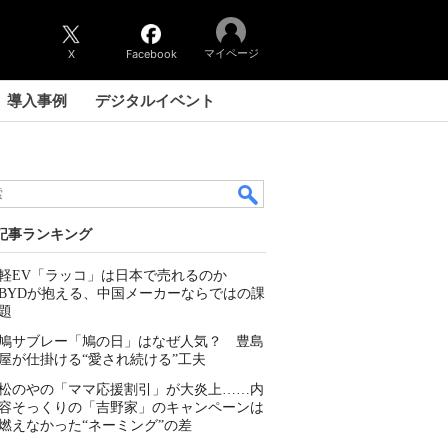
マイページ
X
Facebook
導入事例
デジタルイベント
記事ランキング
軽EV「ラッコ」は日本で売れるのか
BYDが抱える、中国メーカーならではの課
題
鳩サブレー「鳩の日」はなぜ人気？ 豊島
屋が仕掛ける“愛され続ける”工夫
松のやの「ママ応援割引」が大炎上……内
容そっくりの「吉野家」のキャンペーンは
燃えなかった“ネーミング”の差