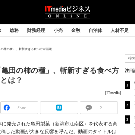
R
総務
財務経理
小売
金融
自治体
人材不足
の柿の種」、斬新すぎる食べ方が話題 ...
「亀田の柿の種」、斬新すぎる食べ方
注目
いとは？
[
ITmedia
]
Share
2
年に発売された亀田製菓（新潟市江南区）を代表する商
erが投稿した動画が大きな反響を呼んだ。動画のタイトルは