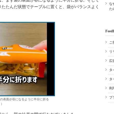
、まず袋の表面が谷になるように半分に折る。そして
な
りたたんだ状態でテーブルに置くと、袋がバランスよく
た
Feed
ご
リ
広
タ
タ
利
プ
袋の表面が谷になるように半分に折る
り）