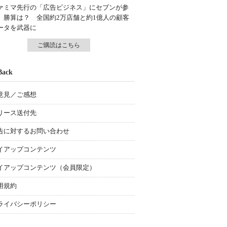
ァミマ先行の「広告ビジネス」にセブンが参
、勝算は？ 全国約2万店舗と約1億人の顧客
ータを武器に
ご購読はこちら
Back
意見／ご感想
リース送付先
告に対するお問い合わせ
イアップコンテンツ
イアップコンテンツ（会員限定）
用規約
ライバシーポリシー