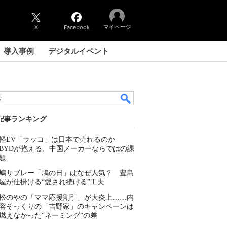
マイページ
X
Facebook
導入事例
デジタルイベント
記事ランキング
軽EV「ラッコ」は日本で売れるのか
BYDが抱える、中国メーカーならではの課
題
鳩サブレー「鳩の日」はなぜ人気？ 豊島
屋が仕掛ける“愛され続ける”工夫
松のやの「ママ応援割引」が大炎上……内
容そっくりの「吉野家」のキャンペーンは
燃えなかった“ネーミング”の差