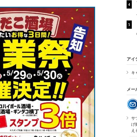
アイ
キ
メー
サ
げ
え