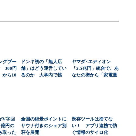
ングブー
ドンキ初の「無人店
ヤマダ×エディオン
 300円
舗」はどう運営してい
「2.5兆円」統合で、あ
から10
るのか 大学内で挑
なたの街から「家電量
む、コンビニより小さ
販店を選ぶ自由」が...
な新...
がV字回
全国の絶景ポイントに
既存ツールは捨てな
0億円の
サウナ付きのシェア別
い！ アプリ連携で防
ち取った
荘を展開
ぐ情報のサイロ化