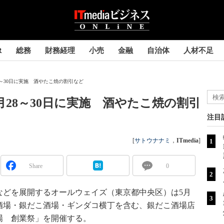
R
総務
財務経理
小売
金融
自治体
人材不足
8～30日に実施 酒やたこ焼の割引など
月28～30日に実施 酒やたこ焼の割引
注目
[
サトウナナミ
，
ITmedia
]
Share
0
どを展開するオールウェイズ（東京都中央区）は5月
ル酒場・銀だこ酒場・ギンダコ横丁を含む、銀だこ酒場店
場 創業祭」を開催する。