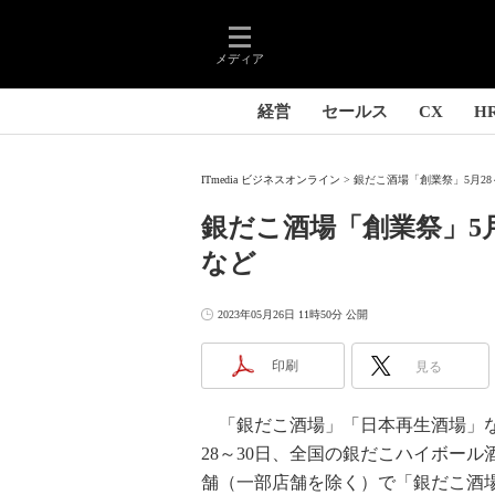
メディア
経営
セールス
CX
H
ITmedia ビジネスオンライン
銀だこ酒場「創業祭」5月2
銀だこ酒場「創業祭」5
など
2023年05月26日 11時50分 公開
印刷
見る
「銀だこ酒場」「日本再生酒場」な
28～30日、全国の銀だこハイボー
舗（一部店舗を除く）で「銀だこ酒