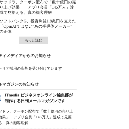
サツドラ、クーポン配布で「数十億円の売
り上げ効果」 アプリ会員「145万人」達
成で見据える、真の顧客理解
ソフトバンクG、投資利益1.8兆円を支えた
「OpenAIではない“あの半導体メーカー”」
の正体
もっと読む
ティメディアからのお知らせ
ャリア採用の応募を受け付けています
ルマガジンのお知らせ
ITmedia ビジネスオンライン編集部が
制作する日刊メールマガジンです
ツドラ、クーポン配布で「数十億円の売り上
効果」 アプリ会員「145万人」達成で見据
る、真の顧客理解