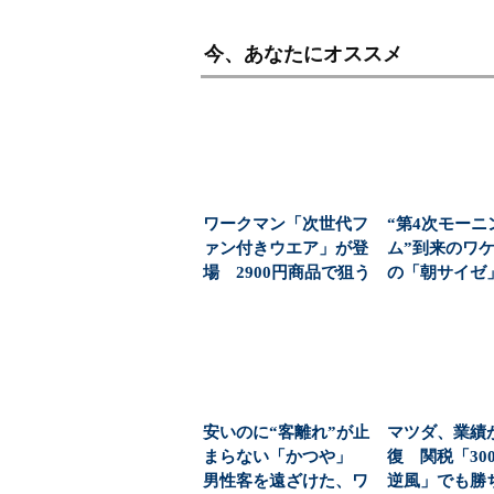
今、あなたにオススメ
ワークマン「次世代フ
“第4次モーニ
ァン付きウエア」が登
ム”到来のワケ
場 2900円商品で狙う
の「朝サイゼ」
「日常使い」の新...
00円超の「...
安いのに“客離れ”が止
マツダ、業績
まらない「かつや」
復 関税「30
男性客を遠ざけた、ワ
逆風」でも勝