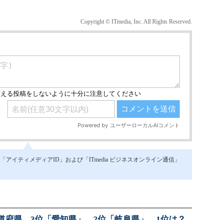
Copyright © ITmedia, Inc. All Rights Reserved.
イティメディアID」および「ITmedia ビジネスオンライン通信」
道府県 3位「愛知県」、2位「岐阜県」、1位は？