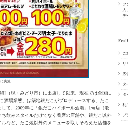
フ
入
デ
Feed
ご
リ
広
日に実施
タ
懸町（現・みどり市）に出店して以来、現在では全国に
タ
だこ酒場業態」は築地銀だこがプロデュースする、たこ
利
して、2009年に「銀だこハイボール酒場」1号店（歌
立ち飲みスタイルだけでなく着席の店舗や、銀だこ以外
プ
イルなど、たこ焼以外のメニューを取りそろえた店舗を