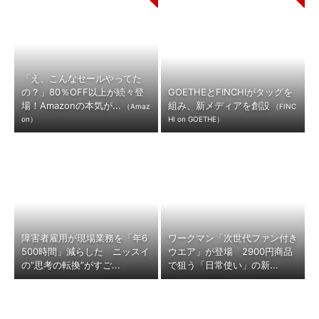
「え、こんなセールやってた
の？」80％OFF以上が続々登
GOETHEとFINCHIがタッグを
場！Amazonの本気が...
組み、新メディアを創設
（Amaz
（FINC
on）
HI on GOETHE）
障害者雇用が現場業務を「年6
ワークマン「次世代ファン付き
500時間」減らした ニッスイ
ウエア」が登場 2900円商品
の“思考の転換”がすご...
で狙う「日常使い」の新...