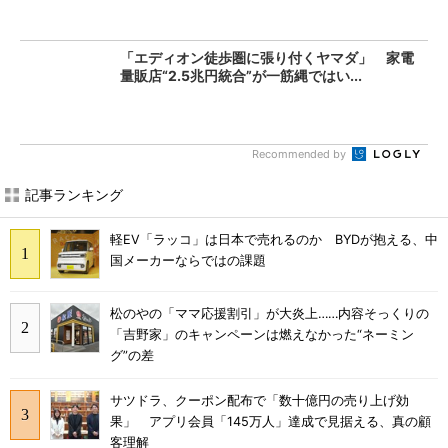
「エディオン徒歩圏に張り付くヤマダ」 家電
量販店“2.5兆円統合”が一筋縄ではい...
Recommended by
記事ランキング
軽EV「ラッコ」は日本で売れるのか BYDが抱える、中
国メーカーならではの課題
松のやの「ママ応援割引」が大炎上……内容そっくりの
「吉野家」のキャンペーンは燃えなかった“ネーミン
グ”の差
サツドラ、クーポン配布で「数十億円の売り上げ効
果」 アプリ会員「145万人」達成で見据える、真の顧
客理解