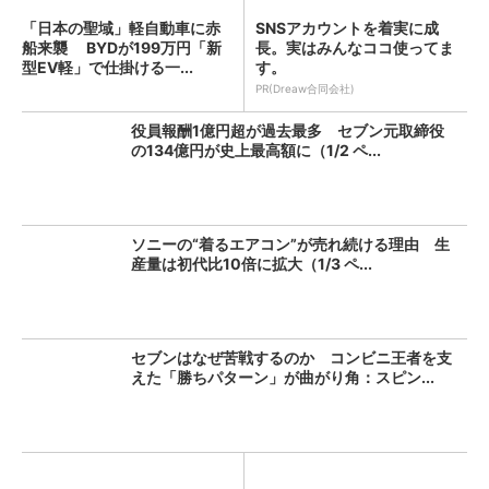
「日本の聖域」軽自動車に赤
SNSアカウントを着実に成
船来襲 BYDが199万円「新
長。実はみんなココ使ってま
型EV軽」で仕掛ける一...
す。
PR(Dreaw合同会社)
役員報酬1億円超が過去最多 セブン元取締役
の134億円が史上最高額に（1/2 ペ...
ソニーの“着るエアコン”が売れ続ける理由 生
産量は初代比10倍に拡大（1/3 ペ...
セブンはなぜ苦戦するのか コンビニ王者を支
えた「勝ちパターン」が曲がり角：スピン...