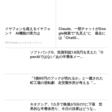
イヤフォンを超えるイヤフォ
Claude、一部チャットがGoo
ン？ AI機能の実力は
gle検索で“丸見え”に 過去に
は「ChatG...
PR(ITmedia ビジネスオンライン)
ソフトバンクG、投資利益1.8兆円を支えた「O
penAIではない“あの半導体メー...
「1個80円のフックが売れるか」と一蹴された
町工場の逆転劇 友安製作所が考える「...
キオクシア、1カ月で株価が3分の1に下落 世
界的な半導体売り、今日の決算はどうな...