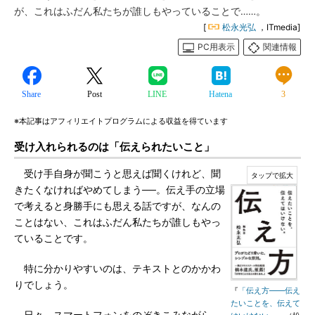
が、これはふだん私たちが誰しもやっていることで……。
[
松永光弘
，ITmedia]
PC用表示
関連情報
Share
Post
LINE
Hatena
3
※本記事はアフィリエイトプログラムによる収益を得ています
受け入れられるのは「伝えられたいこと」
受け手自身が聞こうと思えば聞くけれど、聞
きたくなければやめてしまう──。伝え手の立場
で考えると身勝手にも思える話ですが、なんの
ことはない、これはふだん私たちが誰しもやっ
ていることです。
特に分かりやすいのは、テキストとのかかわ
りでしょう。
『
「伝え方――伝え
たいことを、伝えて