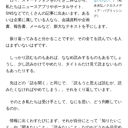
日々、スマートフォンをのぞきこみながら、
はいけない。
』（松
永光弘／クロスメデ
私たちはニュースアプリやポータルサイト、
ィア・パブリッシン
SNSなどでたくさんの記事に出あいます。ある
グ）
いは企業に属している人なら、会議資料や企画
書、報告書、メールなど、膨大なテキストを手にします。
振り返ってみると分かることですが、その全てを読んでいる人
はまずいないはずです。
しっかり読むものもあれば、ななめ読みするものもあるでしょ
うし、少し読みかけてやめたり、タイトルだけ見て読まないもの
もあったりする。
先ほどの「話を聞く」と同じで、「読もうと思えば読むが、読
みたくなければやめてしまう」。それをくり返しています。
そのとき私たちは受け手として、なにを思い、どう判断してい
るのか。
情報に出くわすたびにまず、それが自分にとって「知りたいこ
と」や「聞きたいこと」「読みたいこと」なのかどうかを品定め