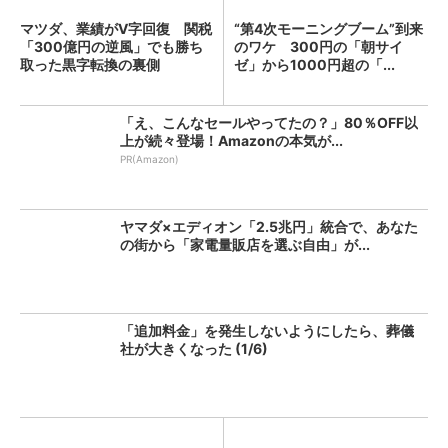
マツダ、業績がV字回復 関税
“第4次モーニングブーム”到来
「300億円の逆風」でも勝ち
のワケ 300円の「朝サイ
取った黒字転換の裏側
ゼ」から1000円超の「...
「え、こんなセールやってたの？」80％OFF以
上が続々登場！Amazonの本気が...
PR(Amazon)
ヤマダ×エディオン「2.5兆円」統合で、あなた
の街から「家電量販店を選ぶ自由」が...
「追加料金」を発生しないようにしたら、葬儀
社が大きくなった (1/6)