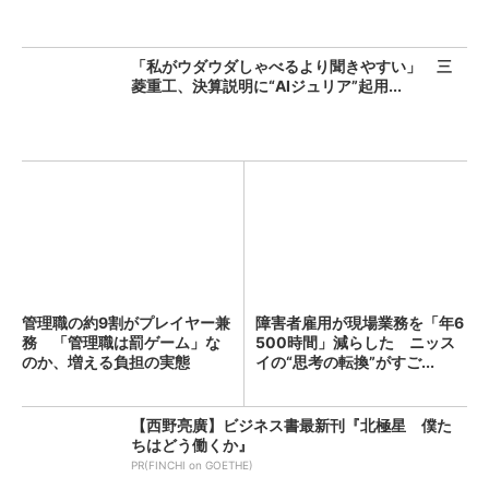
「私がウダウダしゃべるより聞きやすい」 三
菱重工、決算説明に“AIジュリア”起用...
管理職の約9割がプレイヤー兼
障害者雇用が現場業務を「年6
務 「管理職は罰ゲーム」な
500時間」減らした ニッス
のか、増える負担の実態
イの“思考の転換”がすご...
【西野亮廣】ビジネス書最新刊『北極星 僕た
ちはどう働くか』
PR(FINCHI on GOETHE)