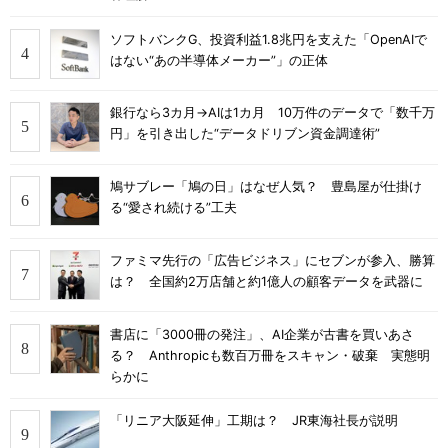
ソフトバンクG、投資利益1.8兆円を支えた「OpenAIで
はない“あの半導体メーカー”」の正体
銀行なら3カ月→AIは1カ月 10万件のデータで「数千万
円」を引き出した“データドリブン資金調達術”
鳩サブレー「鳩の日」はなぜ人気？ 豊島屋が仕掛け
る“愛され続ける”工夫
ファミマ先行の「広告ビジネス」にセブンが参入、勝算
は？ 全国約2万店舗と約1億人の顧客データを武器に
書店に「3000冊の発注」、AI企業が古書を買いあさ
る？ Anthropicも数百万冊をスキャン・破棄 実態明
らかに
「リニア大阪延伸」工期は？ JR東海社長が説明