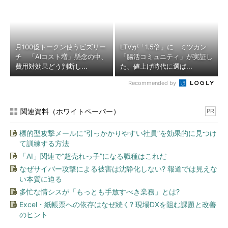
月100億トークン使うビズリー
LTVが「1.5倍」に ミツカン
チ 「AIコスト増」懸念の中、
「腸活コミュニティ」が実証し
費用対効果どう判断し...
た、値上げ時代に選ば...
Recommended by
関連資料（ホワイトペーパー）
PR
標的型攻撃メールに“引っかかりやすい社員”を効果的に見つけ
て訓練する方法
「AI」関連で“超売れっ子”になる職種はこれだ
なぜサイバー攻撃による被害は沈静化しない? 報道では見えな
い本質に迫る
多忙な情シスが「もっとも手放すべき業務」とは?
Excel・紙帳票への依存はなぜ続く? 現場DXを阻む課題と改善
のヒント