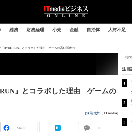
R
総務
財務経理
小売
金融
自治体
人材不足
NFTが『HYDE RUN』とコラボした理由 ゲームの高い訴求力...
注目
YDE RUN』とコラボした理由 ゲームの
[
河嶌太郎
，
ITmedia
]
Share
0