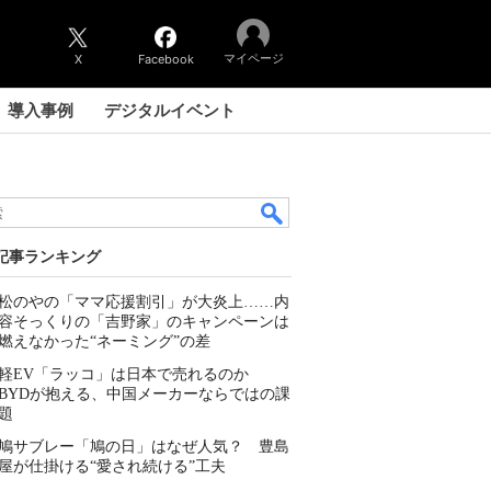
マイページ
X
Facebook
導入事例
デジタルイベント
記事ランキング
松のやの「ママ応援割引」が大炎上……内
容そっくりの「吉野家」のキャンペーンは
燃えなかった“ネーミング”の差
軽EV「ラッコ」は日本で売れるのか
BYDが抱える、中国メーカーならではの課
題
鳩サブレー「鳩の日」はなぜ人気？ 豊島
屋が仕掛ける“愛され続ける”工夫