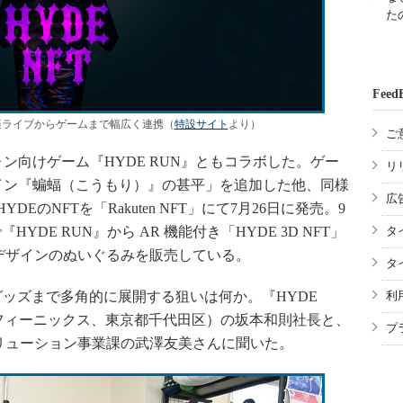
た
Feed
音楽ライブからゲームまで幅広く連携（
特設サイト
より）
ご
ン向けゲーム『HYDE RUN』ともコラボした。ゲー
リ
イン『蝙蝠（こうもり）』の甚平」を追加した他、同様
広
DEのNFTを「Rakuten NFT」にて7月26日に発売。9
で『HYDE RUN』から AR 機能付き「HYDE 3D NFT」
タ
デザインのぬいぐるみを販売している。
タ
グッズまで多角的に展開する狙いは何か。『HYDE
利
xx（フィーニックス、東京都千代田区）の坂本和則社長と、
プ
リューション事業課の武澤友美さんに聞いた。