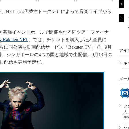
、NFT（非代替性トークン）によって音楽ライブから
。
セ 幕張イベントホールで開催される同ツアーファイナ
y Rakuten NFT
」では、チケットを購入した人全員に
。さらに同公演を動画配信サービス「Rakuten TV」で、9月
アイ
港、シンガポールの4つの国と地域で生配信。9月13日の
逃し配信も実施予定だ。
キ
メー
フ
入
デ
な