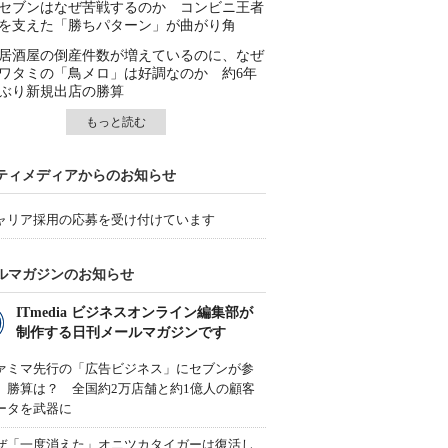
セブンはなぜ苦戦するのか コンビニ王者
を支えた「勝ちパターン」が曲がり角
居酒屋の倒産件数が増えているのに、なぜ
ワタミの「鳥メロ」は好調なのか 約6年
ぶり新規出店の勝算
もっと読む
ティメディアからのお知らせ
ャリア採用の応募を受け付けています
ルマガジンのお知らせ
ITmedia ビジネスオンライン編集部が
制作する日刊メールマガジンです
ァミマ先行の「広告ビジネス」にセブンが参
、勝算は？ 全国約2万店舗と約1億人の顧客
ータを武器に
ぜ「一度消えた」オニツカタイガーは復活し