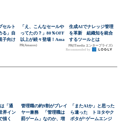
プセルト
「え、こんなセールや
生成AIでナレッジ管理
める」自
ってたの？」80％OFF
を革新 組織知を統合
親子向け
以上が続々登場！Ama
するツールとは
PR(Amazon)
大狙う
zonの本気が...
PR(ITmedia エンタープライズ)
Recommended by
次は「通
管理職の約9割がプレイ
「またAIか」と思った
世界イン
ヤー兼務 「管理職は
ら違った トヨタやク
で描く
罰ゲーム」なのか、増
ボタが“ゲームエンジ
逆転劇」
える負担の実態
ン”に注目する理由...