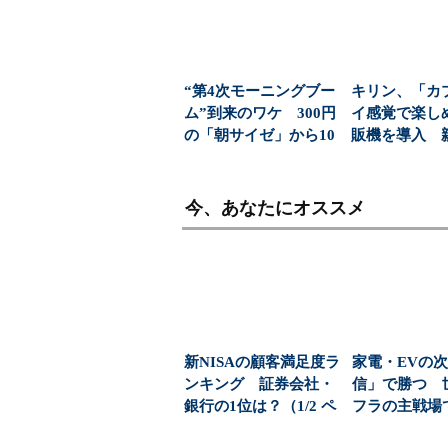
“第4次モーニングブー
キリン、「カ
ム”到来のワケ 300円
イ感覚で楽し
の「朝サイゼ」から10
販機を導入 
00円超の「...
飲料の認知拡
今、あなたにオススメ
新NISAの顧客満足度ラ
家電・EVの
ンキング 証券会社・
信」で勝つ 
銀行の1位は？（1/2 ペ
フラの主戦場
ージ）
「日本企業の