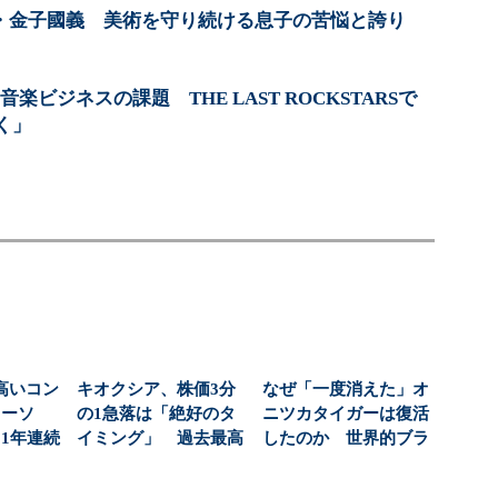
家・金子國義 美術を守り続ける息子の苦悩と誇り
音楽ビジネスの課題 THE LAST ROCKSTARSで
く」
高いコン
キオクシア、株価3分
なぜ「一度消えた」オ
ローソ
の1急落は「絶好のタ
ニツカタイガーは復活
1年連続
イミング」 過去最高
したのか 世界的ブラ
？（...
益と8000億円自社...
ンドへと成長した背
景...