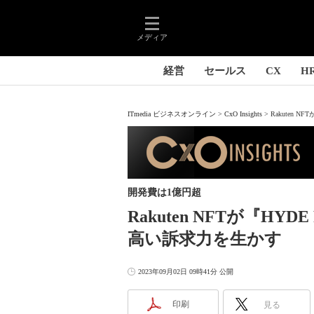
メディア
経営
セールス
CX
H
ITmedia ビジネスオンライン
CxO Insights
Rakuten 
開発費は1億円超
Rakuten NFTが『H
高い訴求力を生かす
2023年09月02日 09時41分 公開
印刷
見る