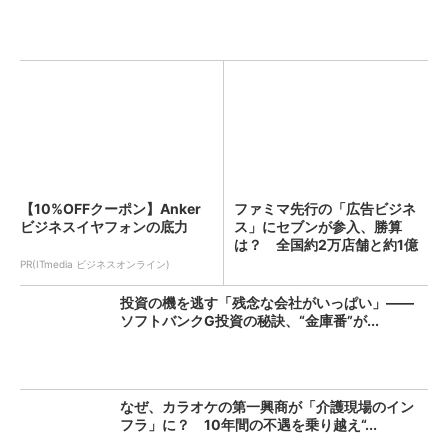
【10%OFFクーポン】Anker
ファミマ先行の「広告ビジネ
ビジネスイヤフォンの底力
ス」にセブンが参入、勝算
は？ 全国約2万店舗と約1億
人...
PR(ITmedia ビジネスオンライン)
投資の機を逃す「残念な会社がいっぱい」――
ソフトバンクG投資の秘訣、“金庫番”が...
なぜ、カラオケの第一興商が「介護現場のイン
フラ」に？ 10年間の不遇を乗り越え“...