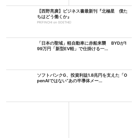
【西野亮廣】ビジネス書最新刊『北極星 僕た
ちはどう働くか』
PR(FINCHI on GOETHE)
「日本の聖域」軽自動車に赤船来襲 BYDが1
99万円「新型EV軽」で仕掛ける一...
ソフトバンクG、投資利益1.8兆円を支えた「O
penAIではない“あの半導体メー...