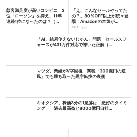
顧客満足度が高いコンビニ 2
「え、こんなセールやってた
位「ローソン」を抑え、11年
の？」80％OFF以上が続々登
連続1位になったのは？（...
場！Amazonの本気が...
PR(Amazon)
「AI、結局使えないじゃん」問題 セールスフ
ォースが431万件対応で導いた正解（...
マツダ、業績がV字回復 関税「300億円の逆
風」でも勝ち取った黒字転換の裏側
キオクシア、株価3分の1急落は「絶好のタイミ
ング」 過去最高益と8000億円自社...