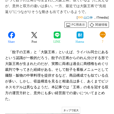
かつて餃子の王将から生まれた大阪王将。似ているように見える
が、意外と双方の違いは多い。一方、最近では大阪王将で“先祖
返り”につながりそうな動きも出てきているようで。
[
山口伸
，ITmedia]
PC用表示
関連情報
Share
Post
LINE
Hatena
7
「餃子の王将」と「大阪王将」といえば、ライバル同士にある
という認識が一般的だろう。餃子の王将からのれん分けする形で
大阪王将が生まれたのだが、実際に両者は過去に商標権をめぐり
裁判で争ってきた経緯がある。そして餃子を看板メニューとして
麺類・飯物の中華料理を提供するなど、商品構成でも似ている点
が多い。しかし、収益構造を見ると相違点は多く、あくまでビジ
ネスモデルは異なるようだ。本記事では「王将」の名を冠する双
方の運営方針と、意外にも多い経営面での違いについてまとめ
た。