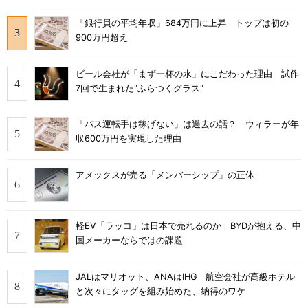
「銀行員の平均年収」684万円に上昇 トップは初の
900万円超え
ビール会社が「まず一杯の水」にこだわった理由 試作
7回で生まれた"ふらつくグラス"
「バス運転手は稼げない」は過去の話？ ウィラーが年
収600万円を実現した理由
アメックスが売る「メンバーシップ」の正体
軽EV「ラッコ」は日本で売れるのか BYDが抱える、中
国メーカーならではの課題
JALはマリオット、ANAはIHG 航空会社が高級ホテル
と次々にタッグを組み始めた、納得のワケ