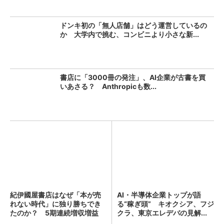
ドンキ初の「無人店舗」はどう運営しているの
か 大学内で挑む、コンビニより小さな新...
書店に「3000冊の発注」、AI企業が古書を買
いあさる？ Anthropicも数...
紀伊國屋書店はなぜ「本が売
AI・半導体企業トップが語
れない時代」に独り勝ちでき
る“稼ぎ頭” キオクシア、フジ
たのか？ 5期連続増収増益
クラ、東京エレデバの見解...
を...