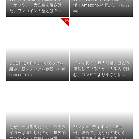
「かつや」 男性客を遠ざけ
場！Amazonの本気が...
（Amaz
た、ワンコインの壁とは？...
on）
ドンキ初の「無人店舗」はどう
GOETHEとFINCHIがタッグを
運営しているのか 大学内で挑
組み、新メディアを創設
（FINC
む、コンビニより小さな新...
HI on GOETHE）
なぜ「一度消えた」オニツカタ
ヤマダ×エディオン「2.5兆
イガーは復活したのか 世界的
円」統合で、あなたの街から
ブランドへと成長した背景...
「家電量販店を選ぶ自由」が...