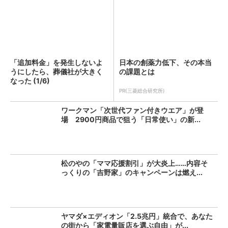
「追加料金」を発生しないよ
日本の創薬力低下、その本当
うにしたら、葬儀社が大きく
の課題とは
なった (1/6)
PR(三菱総合研究所)
ワークマン「次世代ファン付きウエア」が登
場 2900円商品で狙う「日常使い」の新...
松のやの「ママ応援割引」が大炎上……内容そ
っくりの「吉野家」のキャンペーンは燃え...
ヤマダ×エディオン「2.5兆円」統合で、あなた
の街から「家電量販店を選ぶ自由」が...