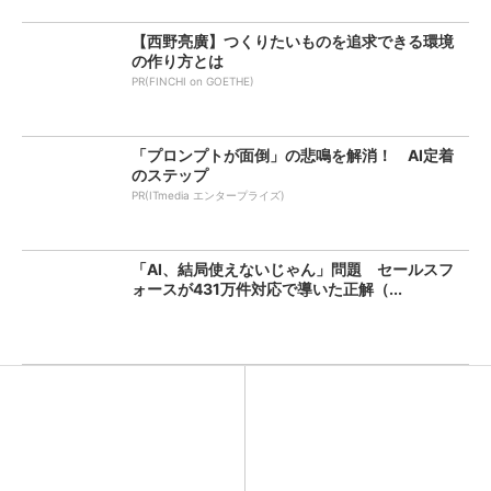
【西野亮廣】つくりたいものを追求できる環境
の作り方とは
PR(FINCHI on GOETHE)
「プロンプトが面倒」の悲鳴を解消！ AI定着
のステップ
PR(ITmedia エンタープライズ)
「AI、結局使えないじゃん」問題 セールスフ
ォースが431万件対応で導いた正解（...