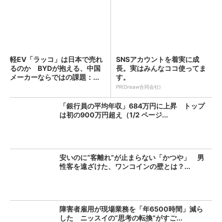
軽EV「ラッコ」は日本で売れ
SNSアカウントを着実に成
るのか BYDが抱える、中国
長。実はみんなココ使ってま
メーカーならではの課題：...
す。
PR(Dreaw合同会社)
「銀行員の平均年収」684万円に上昇 トップ
は初の900万円超え（1/2 ページ...
安いのに“客離れ”が止まらない「かつや」 男
性客を遠ざけた、ワンコインの壁とは？...
障害者雇用が現場業務を「年6500時間」減ら
した ニッスイの“思考の転換”がすご...