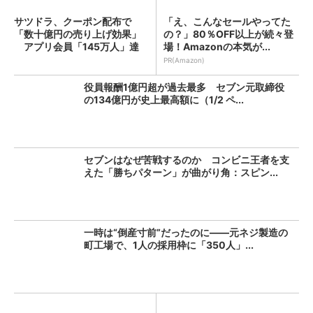
サツドラ、クーポン配布で
「え、こんなセールやってた
「数十億円の売り上げ効果」
の？」80％OFF以上が続々登
アプリ会員「145万人」達
場！Amazonの本気が...
成...
PR(Amazon)
役員報酬1億円超が過去最多 セブン元取締役
の134億円が史上最高額に（1/2 ペ...
セブンはなぜ苦戦するのか コンビニ王者を支
えた「勝ちパターン」が曲がり角：スピン...
一時は“倒産寸前”だったのに――元ネジ製造の
町工場で、1人の採用枠に「350人」...