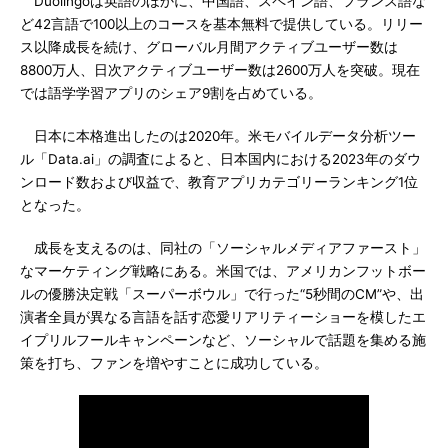
Duolingoは英語のほかに、中国語、スペイン語、フランス語な
ど42言語で100以上のコースを基本無料で提供している。リリー
ス以降成長を続け、グローバル月間アクティブユーザー数は
8800万人、日次アクティブユーザー数は2600万人を突破。現在
では語学学習アプリのシェア9割を占めている。
日本に本格進出したのは2020年。米モバイルデータ分析ツー
ル「Data.ai」の調査によると、日本国内における2023年のダウ
ンロード数および収益で、教育アプリカテゴリーランキング1位
となった。
成長を支えるのは、同社の「ソーシャルメディアファースト」
なマーケティング戦略にある。米国では、アメリカンフットボー
ルの優勝決定戦「スーパーボウル」で行った“5秒間のCM”や、出
演者全員が異なる言語を話す恋愛リアリティーショーを模したエ
イプリルフールキャンペーンなど、ソーシャルで話題を集める施
策を打ち、ファンを増やすことに成功している。