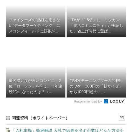
ファイターズの“熱狂を逃さな
LTVが「1.5倍」に ミツカン
い”データマーケティング エ
「腸活コミュニティ」が実証し
スコンフィールドに顧客が...
た、値上げ時代に選ば...
顧客満足度が高いコンビニ 2
“第4次モーニングブーム”到来
位「ローソン」を抑え、11年連
のワケ 300円の「朝サイゼ」
続1位になったのは？（...
から1000円超の「...
Recommended by
関連資料（ホワイトペーパー）
PR
「入札市場」徹底解説:入札で結果を出す企業はどんな方法を