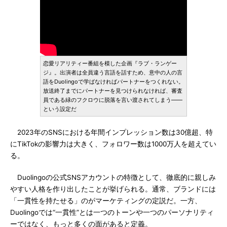
恋愛リアリティー番組を模した企画『ラブ・ランゲー
ジ』。出演者は全員違う言語を話すため、意中の人の言
語をDuolingoで学ばなければパートナーをつくれない。
放送終了までにパートナーを見つけられなければ、審査
員である緑のフクロウに脱落を言い渡されてしまう――
という設定だ
2023年のSNSにおける年間インプレッション数は30億超、特
にTikTokの影響力は大きく、フォロワー数は1000万人を超えてい
る。
Duolingoの公式SNSアカウントの特徴として、徹底的に親しみ
やすい人格を作り出したことが挙げられる。通常、ブランドには
「一貫性を持たせる」のがマーケティングの定説だ。一方、
Duolingoでは“一貫性”とは一つのトーンや一つのパーソナリティ
ーではなく、もっと多くの面があると定義。