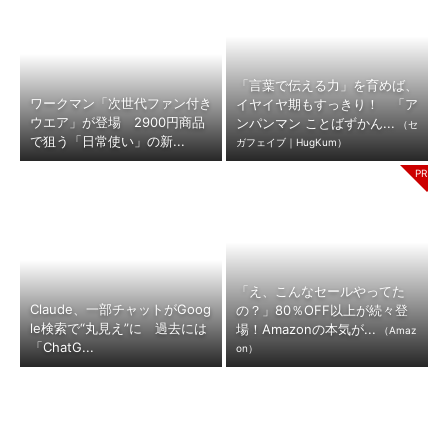
「言葉で伝える力」を育めば、
ワークマン「次世代ファン付き
イヤイヤ期もすっきり！ 「ア
ウエア」が登場 2900円商品
ンパンマン ことばずかん...
（セ
で狙う「日常使い」の新...
ガフェイブ｜HugKum）
「え、こんなセールやってた
Claude、一部チャットがGoog
の？」80％OFF以上が続々登
le検索で“丸見え”に 過去には
場！Amazonの本気が...
（Amaz
「ChatG...
on）