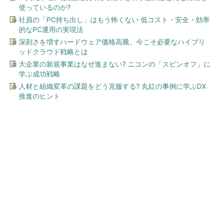
使っているのか?
社員の「PC持ち出し」はもう怖くない 低コスト・安全・効率
的なPC運用の実現法
深刻さを増すハードウェア価格高騰、今こそ必要なハイブリ
ッドクラウド戦略とは
大企業の新規事業はなぜ進まない? ニコンの「スピンオフ」に
学ぶ成功戦略
人材と組織変革の課題をどう克服する? 丸紅の事例に学ぶDX
推進のヒント
今、あなたにオススメ
「言葉で伝える力」を育め
ば、イヤイヤ期もすっきり！