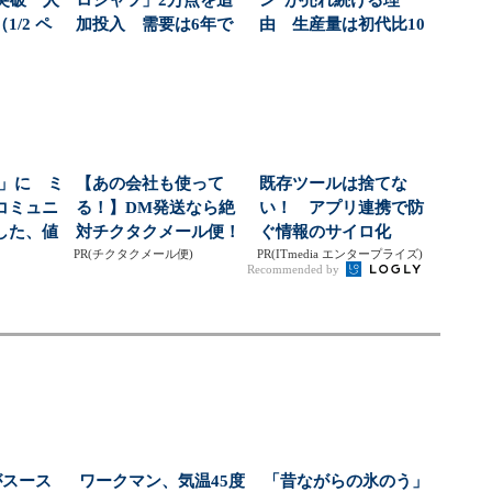
突破 人
ロシャツ」2万点を追
ン”が売れ続ける理
/2 ペ
加投入 需要は6年で
由 生産量は初代比10
約3.5倍に
倍に拡大（1/3 ペ...
倍」に ミ
【あの会社も使って
既存ツールは捨てな
コミュニ
る！】DM発送なら絶
い！ アプリ連携で防
した、値
対チクタクメール便！
ぐ情報のサイロ化
..
PR(チクタクメール便)
PR(ITmedia エンタープライズ)
Recommended by
がスース
ワークマン、気温45度
「昔ながらの氷のう」