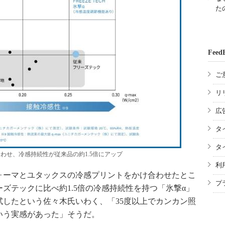
た
Feed
ご
リ
広
タ
タ
わせ、冷感持続性が従来品の約1.5倍にアップ
利
ーマとユタックスの冷感プリントをかけ合わせたとこ
プ
ズテックに比べ約1.5倍の冷感持続性を持つ「氷撃α」
したという佐々木氏いわく、「35度以上でカンカン照
いう実感があった」そうだ。