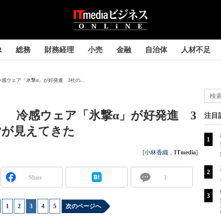
R
総務
財務経理
小売
金融
自治体
人材不足
冷感ウェア「氷撃α」が好発進 3社の...
続！ 冷感ウェア「氷撃α」が好発進 3
注目
”が見えてきた
[
小林香織
，
ITmedia
]
Share
1
1
|
2
|
3
|
4
|
5
次のページへ