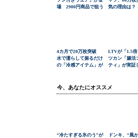
ァン付きウエア」が登
ャツ、80万枚
場 2900円商品で狙う
気の理由は？（1
「日常使い」の新...
ージ）
4カ月で20万枚突破
LTVが「1.5
水で濡らして振るだけ
ツカン「腸活
の「冷感アイテム」が
ティ」が実証
人気（1/2 ペー...
上げ時代に選ば.
今、あなたにオススメ
“冷たすぎる氷のう”が
ドンキ、“風