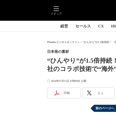
メディア
経営
セールス
CX
H
ITmedia ビジネスオンライン
“ひんやり”が1.5倍持続！ 
日本発の素材
“ひんやり”が1.5倍持
社のコラボ技術で“海外
2024年07月11日 07時00分 公開
印刷
見る
前のページへ