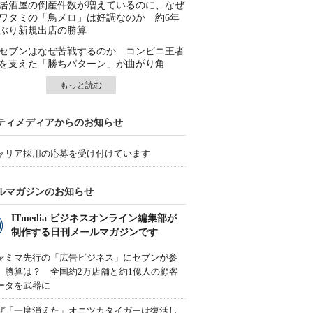
居酒屋の倒産件数が増えているのに、なぜ
ワタミの「鳥メロ」は好調なのか 約6年
ぶり新規出店の勝算
セブンはなぜ苦戦するのか コンビニ王者
を支えた「勝ちパターン」が曲がり角
もっと読む
ティメディアからのお知らせ
ャリア採用の応募を受け付けています
ルマガジンのお知らせ
ITmedia ビジネスオンライン編集部が
制作する日刊メールマガジンです
ァミマ先行の「広告ビジネス」にセブンが参
、勝算は？ 全国約2万店舗と約1億人の顧客
ータを武器に
ぜ「一度消えた」オニツカタイガーは復活し