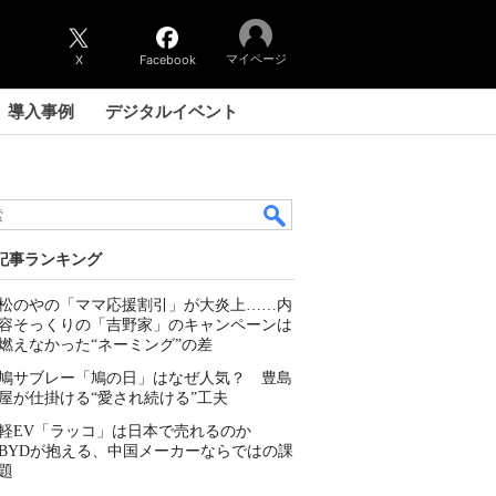
マイページ
X
Facebook
導入事例
デジタルイベント
記事ランキング
松のやの「ママ応援割引」が大炎上……内
容そっくりの「吉野家」のキャンペーンは
燃えなかった“ネーミング”の差
鳩サブレー「鳩の日」はなぜ人気？ 豊島
屋が仕掛ける“愛され続ける”工夫
軽EV「ラッコ」は日本で売れるのか
BYDが抱える、中国メーカーならではの課
題