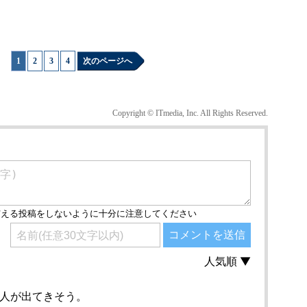
1
|
2
|
3
|
4
次のページへ
Copyright © ITmedia, Inc. All Rights Reserved.