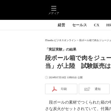
メディア
経営
セールス
CX
H
ITmedia ビジネスオンライン
段ボール箱で肉をジュージュ
「実証実験」の結果
段ボール箱で肉をジュ
当」が上陸 試験販売
2024年07月18日 11時05分 公開
印刷
通知
段ボールの素材でつくられた箱の中
さな炭火がセットされていて、付属