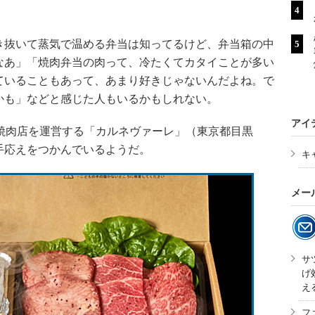
抜いて蒸気で温める弁当は知ってるけど、弁当箱の中
なあ」「焼肉弁当の肉って、冷たくてカタイことが多い
ていることもあって、あまり好きじゃないんだよね。で
かも」などと感じた人もいるかもしれない。
アイ
」。焼肉店を運営する「カルネヴァーレ」（東京都目黒
手応えをつかんでいるようだ。
キ
メー
サ
げ
え
フ