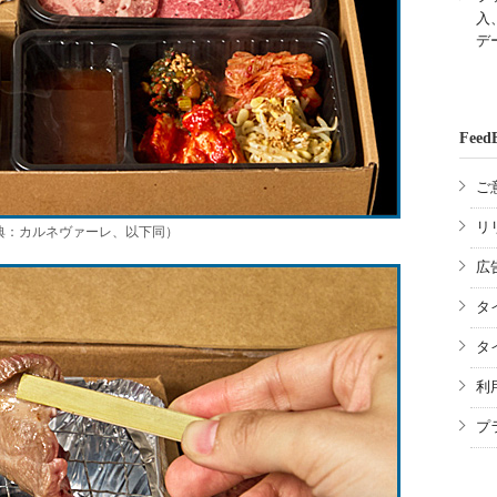
入
デ
Feed
ご
リ
出典：カルネヴァーレ、以下同）
広
タ
タ
利
プ