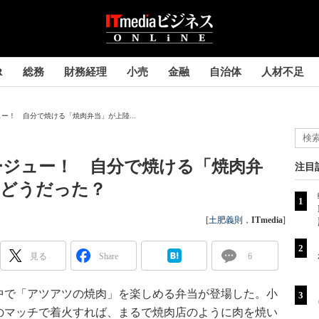
R
総務
財務経理
小売
金融
自治体
人材不足
ー！ 自分で焼ける「焼肉弁当」が上陸...
ージュー！ 自分で焼ける「焼肉弁
注目
はどうだった？
[
土肥義則
，
ITmedia
]
見る
Share
6
で「アツアツの焼肉」を楽しめる弁当が登場した。小
のマッチで着火すれば、まるで焼肉店のように肉を焼い