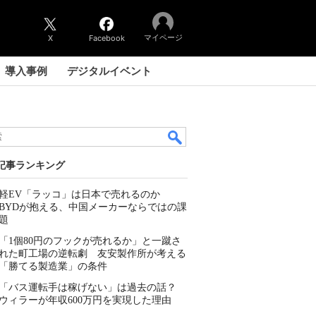
マイページ
X
Facebook
導入事例
デジタルイベント
記事ランキング
軽EV「ラッコ」は日本で売れるのか
BYDが抱える、中国メーカーならではの課
題
「1個80円のフックが売れるか」と一蹴さ
れた町工場の逆転劇 友安製作所が考える
「勝てる製造業」の条件
「バス運転手は稼げない」は過去の話？
ウィラーが年収600万円を実現した理由