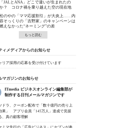
「JALとANA」どこで違いが生まれたの
か？ コロナ禍を乗り越えた空の現在地
松のやの「ママ応援割引」が大炎上……内
容そっくりの「吉野家」のキャンペーンは
燃えなかった“ネーミング”の差
もっと読む
ティメディアからのお知らせ
ャリア採用の応募を受け付けています
ルマガジンのお知らせ
ITmedia ビジネスオンライン編集部が
制作する日刊メールマガジンです
ツドラ、クーポン配布で「数十億円の売り上
効果」 アプリ会員「145万人」達成で見据
る、真の顧客理解
ァミマ先行の「広告ビジネス」にセブンが参