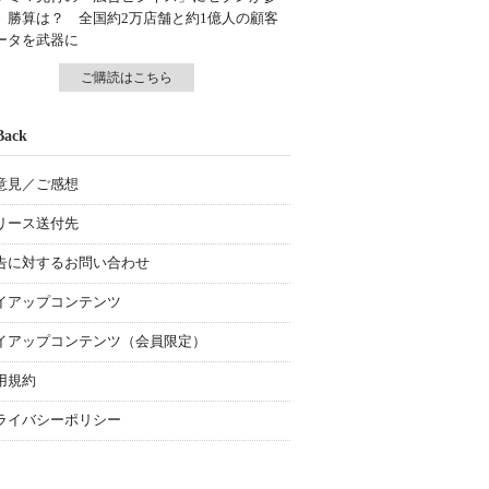
、勝算は？ 全国約2万店舗と約1億人の顧客
ータを武器に
ご購読はこちら
Back
意見／ご感想
リース送付先
告に対するお問い合わせ
イアップコンテンツ
イアップコンテンツ（会員限定）
用規約
ライバシーポリシー