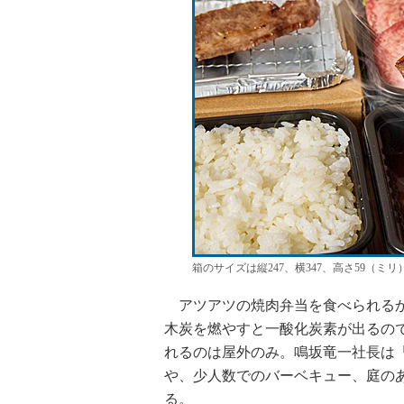
箱のサイズは縦247、横347、高さ59（ミリ
アツアツの焼肉弁当を食べられるか
木炭を燃やすと一酸化炭素が出るの
れるのは屋外のみ。鳴坂竜一社長は
や、少人数でのバーベキュー、庭の
る。