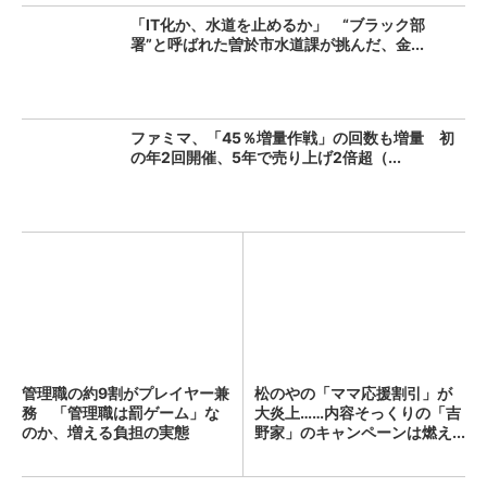
「IT化か、水道を止めるか」 “ブラック部
署”と呼ばれた曽於市水道課が挑んだ、金...
ファミマ、「45％増量作戦」の回数も増量 初
の年2回開催、5年で売り上げ2倍超（...
管理職の約9割がプレイヤー兼
松のやの「ママ応援割引」が
務 「管理職は罰ゲーム」な
大炎上……内容そっくりの「吉
のか、増える負担の実態
野家」のキャンペーンは燃え...