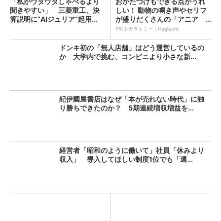
「私がウダウダしゃべるより
おかたづけもできる点がうれ
聞きやすい」 三菱重工、決
しい！ 動物の鳴き声やセリフ
算説明に“AIジュリア”起用...
が盛りだくさんの「アニア ...
PR(タカラトミー｜Hugkum)
ドンキ初の「無人店舗」はどう運営しているの
か 大学内で挑む、コンビニより小さな新...
紀伊國屋書店はなぜ「本が売れない時代」に独
り勝ちできたのか？ 5期連続増収増益を...
経営者「昭和のように働いて」社員「休みより
収入」 導入してほしい制度1位でも「週...