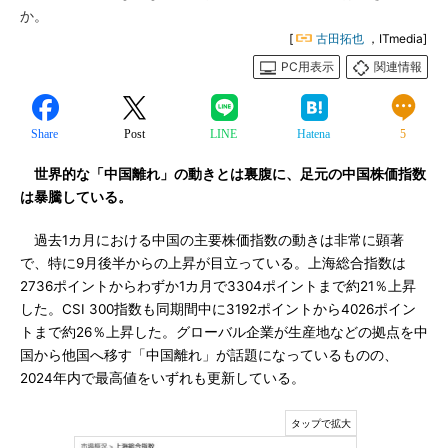
か。
[
古田拓也
，ITmedia]
PC用表示
関連情報
Share
Post
LINE
Hatena
5
世界的な「中国離れ」の動きとは裏腹に、足元の中国株価指数
は暴騰している。
過去1カ月における中国の主要株価指数の動きは非常に顕著
で、特に9月後半からの上昇が目立っている。上海総合指数は
2736ポイントからわずか1カ月で3304ポイントまで約21％上昇
した。CSI 300指数も同期間中に3192ポイントから4026ポイン
トまで約26％上昇した。グローバル企業が生産地などの拠点を中
国から他国へ移す「中国離れ」が話題になっているものの、
2024年内で最高値をいずれも更新している。