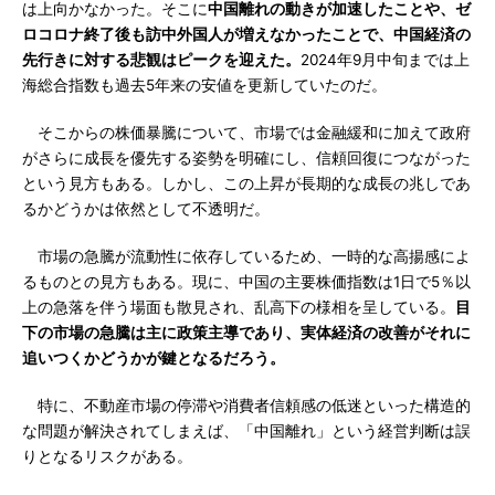
は上向かなかった。そこに
中国離れの動きが加速したことや、ゼ
ロコロナ終了後も訪中外国人が増えなかったことで、中国経済の
先行きに対する悲観はピークを迎えた。
2024年9月中旬までは上
海総合指数も過去5年来の安値を更新していたのだ。
そこからの株価暴騰について、市場では金融緩和に加えて政府
がさらに成長を優先する姿勢を明確にし、信頼回復につながった
という見方もある。しかし、この上昇が長期的な成長の兆しであ
るかどうかは依然として不透明だ。
市場の急騰が流動性に依存しているため、一時的な高揚感によ
るものとの見方もある。現に、中国の主要株価指数は1日で5％以
上の急落を伴う場面も散見され、乱高下の様相を呈している。
目
下の市場の急騰は主に政策主導であり、実体経済の改善がそれに
追いつくかどうかが鍵となるだろう。
特に、不動産市場の停滞や消費者信頼感の低迷といった構造的
な問題が解決されてしまえば、「中国離れ」という経営判断は誤
りとなるリスクがある。