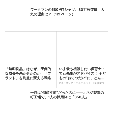
ワークマンの580円Tシャツ、80万枚突破 人
気の理由は？（1/2 ページ）
「無印良品」はなぜ、圧倒的
いま最も相談したい保育士・
な成長を果たせたのか 「ブ
てぃ先生がアドバイス！ 子ど
ランド」を利益に変える戦略
もの“おてつだい”に、どん...
の...
PR(アタック・キュキュット｜Hugkum)
一時は“倒産寸前”だったのに――元ネジ製造の
町工場で、1人の採用枠に「350人」...