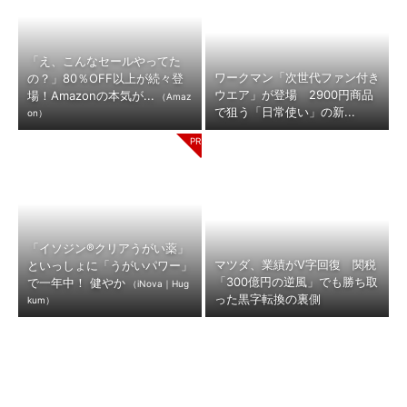
「え、こんなセールやってた
ワークマン「次世代ファン付き
の？」80％OFF以上が続々登
ウエア」が登場 2900円商品
場！Amazonの本気が...
（Amaz
で狙う「日常使い」の新...
on）
「イソジン®クリアうがい薬」
マツダ、業績がV字回復 関税
といっしょに「うがいパワー」
「300億円の逆風」でも勝ち取
で一年中！ 健やか
（iNova｜Hug
った黒字転換の裏側
kum）