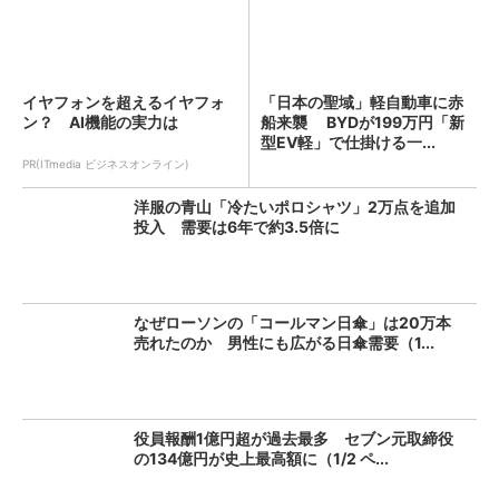
イヤフォンを超えるイヤフォ
「日本の聖域」軽自動車に赤
ン？ AI機能の実力は
船来襲 BYDが199万円「新
型EV軽」で仕掛ける一...
PR(ITmedia ビジネスオンライン)
洋服の青山「冷たいポロシャツ」2万点を追加
投入 需要は6年で約3.5倍に
なぜローソンの「コールマン日傘」は20万本
売れたのか 男性にも広がる日傘需要（1...
役員報酬1億円超が過去最多 セブン元取締役
の134億円が史上最高額に（1/2 ペ...