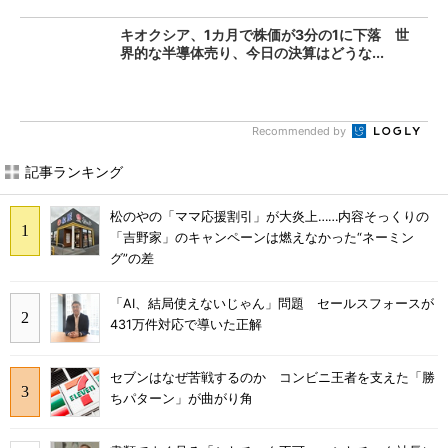
キオクシア、1カ月で株価が3分の1に下落 世
界的な半導体売り、今日の決算はどうな...
Recommended by
記事ランキング
松のやの「ママ応援割引」が大炎上……内容そっくりの
「吉野家」のキャンペーンは燃えなかった“ネーミン
グ”の差
「AI、結局使えないじゃん」問題 セールスフォースが
431万件対応で導いた正解
セブンはなぜ苦戦するのか コンビニ王者を支えた「勝
ちパターン」が曲がり角