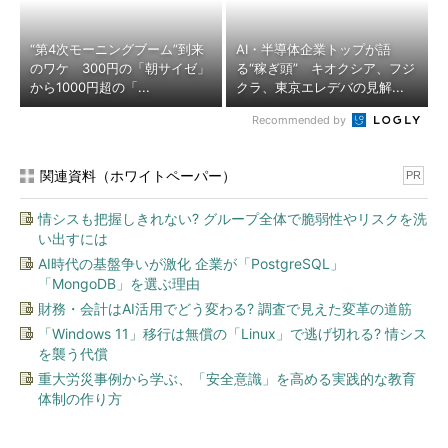
“第4次モーニングブーム”到来
AI・半導体企業トップが語
のワケ 300円の「朝サイゼ」
る“稼ぎ頭” キオクシア、フジ
から1000円超の「...
クラ、東京エレデバの見解...
Recommended by
関連資料（ホワイトペーパー）
PR
情シスも把握しきれない? グループ全体で脆弱性やリスクを洗
い出すには
AI時代の基盤争いが激化 企業が「PostgreSQL」
「MongoDB」を選ぶ理由
財務・会計はAI活用でどう変わる? 調査で見えた変革の道筋
「Windows 11」移行は無償の「Linux」で逃げ切れる? 情シス
を襲う代償
重大労災事例から学ぶ、「安全意識」を高める実践的な教育
体制の作り方