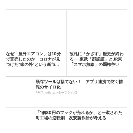
なぜ「屋外エアコン」は10分
改札に「かざす」歴史が終わ
で完売したのか コロナが見
る──東武「顔認証」とJR東
つけた“家の外”という新市...
「スマホ無線」の覇権争い
既存ツールは捨てない！ アプリ連携で防ぐ情
報のサイロ化
PR(ITmedia エンタープライズ)
「1個80円のフックが売れるか」と一蹴された
町工場の逆転劇 友安製作所が考える「...