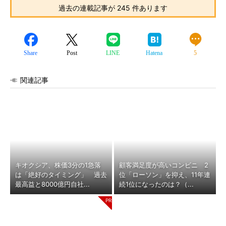
過去の連載記事が 245 件あります
Share
Post
LINE
Hatena
5
関連記事
キオクシア、株価3分の1急落
顧客満足度が高いコンビニ 2
は「絶好のタイミング」 過去
位「ローソン」を抑え、11年連
最高益と8000億円自社...
続1位になったのは？（...