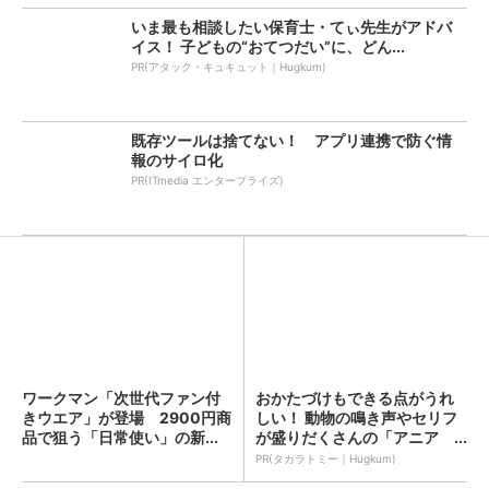
いま最も相談したい保育士・てぃ先生がアドバ
イス！ 子どもの“おてつだい”に、どん...
PR(アタック・キュキュット｜Hugkum)
既存ツールは捨てない！ アプリ連携で防ぐ情
報のサイロ化
PR(ITmedia エンタープライズ)
ワークマン「次世代ファン付
おかたづけもできる点がうれ
きウエア」が登場 2900円商
しい！ 動物の鳴き声やセリフ
品で狙う「日常使い」の新...
が盛りだくさんの「アニア ...
PR(タカラトミー｜Hugkum)