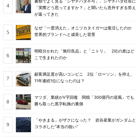
書類でよく見る「シヤチハタ不可」、シヤチハタ社長に
「実際どう思ってますか？」と聞いたら意外すぎる答え
が返ってきた
なぜ「一度消えた」オニツカタイガーは復活したのか
世界的ブランドへと成長した背景
明暗分かれた「無印良品」と「ニトリ」 2社の差はど
こで生まれたのか
顧客満足度が高いコンビニ 2位「ローソン」を抑え、
11年連続1位になったのは？
マツダ、業績がV字回復 関税「300億円の逆風」でも
勝ち取った黒字転換の裏側
「やきまる」がザクになった？ 岩谷産業がガンダムと
コラボした“本当の狙い”