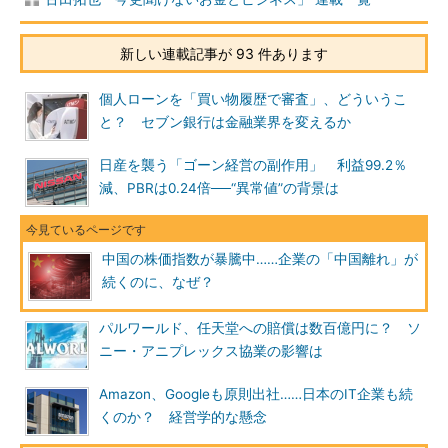
新しい連載記事が 93 件あります
個人ローンを「買い物履歴で審査」、どういうこ
と？ セブン銀行は金融業界を変えるか
日産を襲う「ゴーン経営の副作用」 利益99.2％
減、PBRは0.24倍──“異常値”の背景は
中国の株価指数が暴騰中……企業の「中国離れ」が
続くのに、なぜ？
パルワールド、任天堂への賠償は数百億円に？ ソ
ニー・アニプレックス協業の影響は
Amazon、Googleも原則出社……日本のIT企業も続
くのか？ 経営学的な懸念