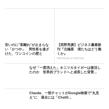
安いのに“客離れ”が止まらな
【西野亮廣】ビジネス書最新
い「かつや」 男性客を遠ざ
刊『北極星 僕たちはどう働
けた、ワンコインの壁と
くか』
は？...
PR(FINCHI on GOETHE)
なぜ「一度消えた」オニツカタイガーは復活し
たのか 世界的ブランドへと成長した背景...
Claude、一部チャットがGoogle検索で“丸見
え”に 過去には「ChatG...