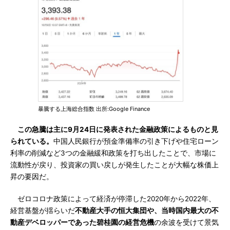
暴騰する上海総合指数 出所:Google Finance
この急騰は主に9月24日に発表された金融政策によるものと見
られている。
中国人民銀行が預金準備率の引き下げや住宅ローン
利率の削減など3つの金融緩和政策を打ち出したことで、市場に
流動性が戻り、投資家の買い戻しが発生したことが大幅な株価上
昇の要因だ。
ゼロコロナ政策によって経済が停滞した2020年から2022年、
経営基盤が揺らいだ
不動産大手の恒大集団や、当時国内最大の不
動産デベロッパーであった碧桂園の経営危機
の余波を受けて景気