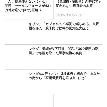
「AI、結局使えないじゃん」
【見城徹×藤田晋】AI時代でも
問題 セールスフォースが431
変わらない経営者の本質
万件対応で導いた正解（...
PR(FINCHI on GOETHE)
キリン、「カプセルトイ感覚で楽しめる」自販
機を導入 親子向け飲料の認知拡大狙う
マツダ、業績がV字回復 関税「300億円の逆
風」でも勝ち取った黒字転換の裏側
ヤマダ×エディオン「2.5兆円」統合で、あなた
の街から「家電量販店を選ぶ自由」が...