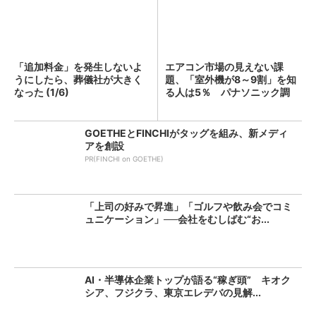
「追加料金」を発生しないよ
エアコン市場の見えない課
うにしたら、葬儀社が大きく
題、「室外機が8～9割」を知
なった (1/6)
る人は5％ パナソニック調
査...
GOETHEとFINCHIがタッグを組み、新メディ
アを創設
PR(FINCHI on GOETHE)
「上司の好みで昇進」「ゴルフや飲み会でコミ
ュニケーション」──会社をむしばむ“お...
AI・半導体企業トップが語る“稼ぎ頭” キオク
シア、フジクラ、東京エレデバの見解...