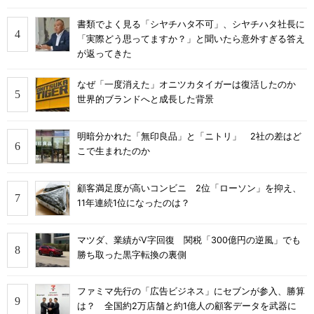
書類でよく見る「シヤチハタ不可」、シヤチハタ社長に
「実際どう思ってますか？」と聞いたら意外すぎる答え
が返ってきた
なぜ「一度消えた」オニツカタイガーは復活したのか
世界的ブランドへと成長した背景
明暗分かれた「無印良品」と「ニトリ」 2社の差はど
こで生まれたのか
顧客満足度が高いコンビニ 2位「ローソン」を抑え、
11年連続1位になったのは？
マツダ、業績がV字回復 関税「300億円の逆風」でも
勝ち取った黒字転換の裏側
ファミマ先行の「広告ビジネス」にセブンが参入、勝算
は？ 全国約2万店舗と約1億人の顧客データを武器に