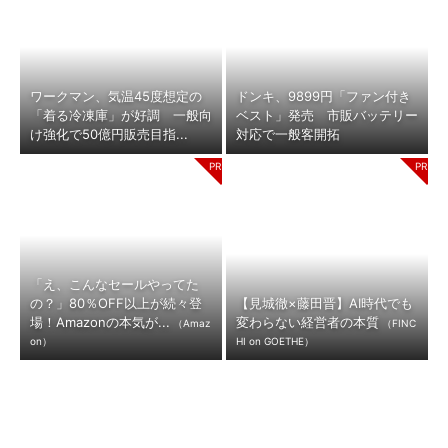
ワークマン、気温45度想定の
ドンキ、9899円「ファン付き
「着る冷凍庫」が好調 一般向
ベスト」発売 市販バッテリー
け強化で50億円販売目指...
対応で一般客開拓
「え、こんなセールやってた
の？」80％OFF以上が続々登
【見城徹×藤田晋】AI時代でも
場！Amazonの本気が...
変わらない経営者の本質
（Amaz
（FINC
on）
HI on GOETHE）