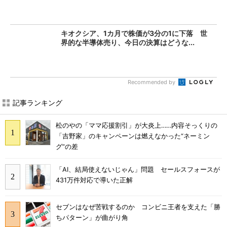
キオクシア、1カ月で株価が3分の1に下落 世
界的な半導体売り、今日の決算はどうな...
Recommended by
記事ランキング
松のやの「ママ応援割引」が大炎上……内容そっくりの
「吉野家」のキャンペーンは燃えなかった“ネーミン
グ”の差
「AI、結局使えないじゃん」問題 セールスフォースが
431万件対応で導いた正解
セブンはなぜ苦戦するのか コンビニ王者を支えた「勝
ちパターン」が曲がり角