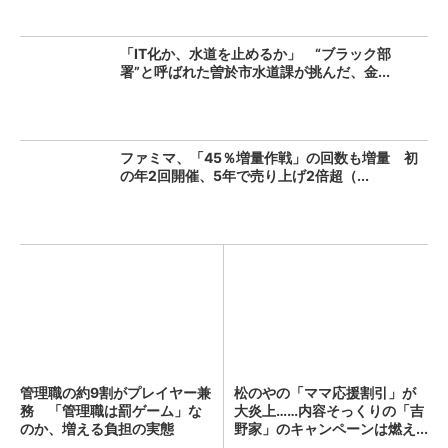
「IT化か、水道を止めるか」 “ブラック部
署”と呼ばれた曽於市水道課が挑んだ、金...
ファミマ、「45％増量作戦」の回数も増量 初
の年2回開催、5年で売り上げ2倍超（...
管理職の約9割がプレイヤー兼
松のやの「ママ応援割引」が
務 「管理職は罰ゲーム」な
大炎上……内容そっくりの「吉
のか、増える負担の実態
野家」のキャンペーンは燃え...