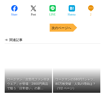
Share
Post
LINE
Hatena
2
次のページへ
関連記事
ワークマン「次世代ファン付き
ワークマンの580円Tシャツ、
ウエア」が登場 2900円商品
80万枚突破 人気の理由は？
で狙う「日常使い」の新...
（1/2 ページ）