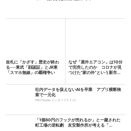
改札に「かざす」歴史が終わ
なぜ「屋外エアコン」は10分
る──東武「顔認証」とJR東
で完売したのか コロナが見
「スマホ無線」の覇権争い
つけた“家の外”という新市...
社内データを扱えないAIを卒業 アプリ横断検
索で一元化
PR(ITmedia エンタープライズ)
「1個80円のフックが売れるか」と一蹴された
町工場の逆転劇 友安製作所が考える「...