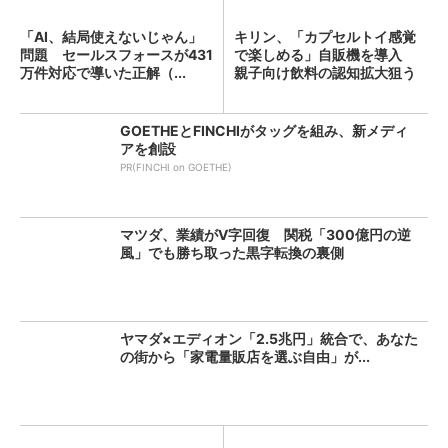
「AI、結局使えないじゃん」
キリン、「カプセルトイ感覚
問題 セールスフォースが431
で楽しめる」自販機を導入
万件対応で導いた正解（...
親子向け飲料の認知拡大狙う
GOETHEとFINCHIがタッグを組み、新メディ
アを創設
PR(FINCHI on GOETHE)
マツダ、業績がV字回復 関税「300億円の逆
風」でも勝ち取った黒字転換の裏側
ヤマダ×エディオン「2.5兆円」統合で、あなた
の街から「家電量販店を選ぶ自由」が...