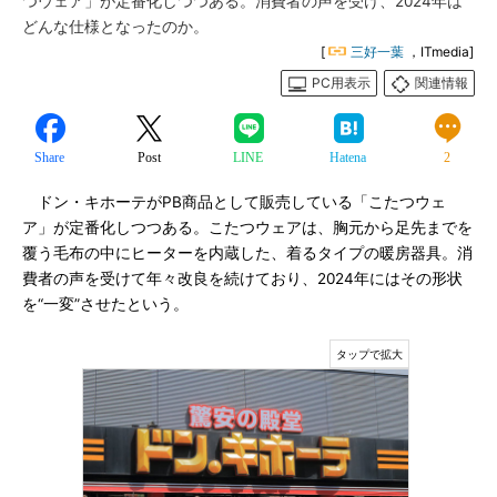
つウェア」が定番化しつつある。消費者の声を受け、2024年は
どんな仕様となったのか。
[
三好一葉
，ITmedia]
PC用表示
関連情報
Share
Post
LINE
Hatena
2
ドン・キホーテがPB商品として販売している「こたつウェ
ア」が定番化しつつある。こたつウェアは、胸元から足先までを
覆う毛布の中にヒーターを内蔵した、着るタイプの暖房器具。消
費者の声を受けて年々改良を続けており、2024年にはその形状
を“一変”させたという。