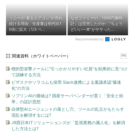
ソニーの“着るエアコン”が売れ
なぜファミマの「1998円腕時
続ける理由 生産量は初代比1
計」は完売したのか “ちょう
0倍に拡大（1/3 ペ...
どいい一本”がササった...
Recommended by
関連資料（ホワイトペーパー）
PR
標的型攻撃メールに“引っかかりやすい社員”を効果的に見つけ
て訓練する方法
ビザスクやソラコムも採用 Slack連携による稟議承認“爆速
化”の方法
ソブリンAIの価値は? 国産サーバベンダーが貫く「安全と効
率」の設計思想
自律型AIエージェントの落とし穴、ツールの乱立がもたらす
混乱を解消するには?
JR西日本ITソリューションズが「監視業務の属人化」を解消
した方法とは?