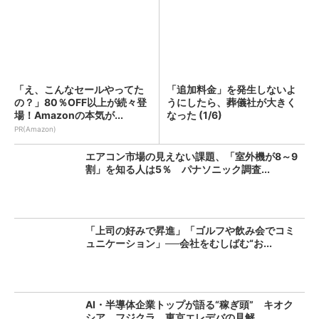
「え、こんなセールやってた
「追加料金」を発生しないよ
の？」80％OFF以上が続々登
うにしたら、葬儀社が大きく
場！Amazonの本気が...
なった (1/6)
PR(Amazon)
エアコン市場の見えない課題、「室外機が8～9
割」を知る人は5％ パナソニック調査...
「上司の好みで昇進」「ゴルフや飲み会でコミ
ュニケーション」──会社をむしばむ“お...
AI・半導体企業トップが語る“稼ぎ頭” キオク
シア、フジクラ、東京エレデバの見解...