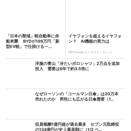
「日本の聖域」軽自動車に赤
イヤフォンを超えるイヤフォ
船来襲 BYDが199万円「新
ン？ AI機能の実力は
型EV軽」で仕掛ける一...
PR(ITmedia ビジネスオンライン)
洋服の青山「冷たいポロシャツ」2万点を追加
投入 需要は6年で約3.5倍に
なぜローソンの「コールマン日傘」は20万本
売れたのか 男性にも広がる日傘需要（1...
役員報酬1億円超が過去最多 セブン元取締役
の134億円が史上最高額に（1/2 ペ...