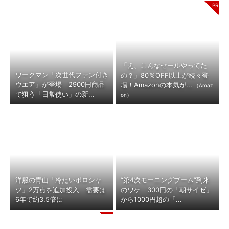
「え、こんなセールやってた
ワークマン「次世代ファン付き
の？」80％OFF以上が続々登
ウエア」が登場 2900円商品
場！Amazonの本気が...
（Amaz
で狙う「日常使い」の新...
on）
洋服の青山「冷たいポロシャ
“第4次モーニングブーム”到来
ツ」2万点を追加投入 需要は
のワケ 300円の「朝サイゼ」
6年で約3.5倍に
から1000円超の「...