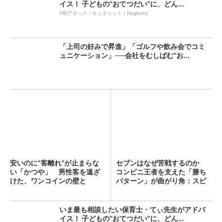
イス！ 子どもの“おてつだい”に、どん...
PR(アタック・キュキュット｜Hugkum)
「上司の好みで昇進」「ゴルフや飲み会でコミ
ュニケーション」──会社をむしばむ“お...
安いのに“客離れ”が止まらな
セブンはなぜ苦戦するのか
い「かつや」 男性客を遠ざ
コンビニ王者を支えた「勝ち
けた、ワンコインの壁と
パターン」が曲がり角：スピ
は？...
ン...
いま最も相談したい保育士・てぃ先生がアドバ
イス！ 子どもの“おてつだい”に、どん...