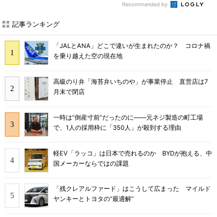
Recommended by
記事ランキング
「JALとANA」どこで違いが生まれたのか？ コロナ禍
を乗り越えた空の現在地
高級のり弁「海苔弁いちのや」が事業停止 直営店は7
月末で閉店
一時は“倒産寸前”だったのに――元ネジ製造の町工場
で、1人の採用枠に「350人」が殺到する理由
軽EV「ラッコ」は日本で売れるのか BYDが抱える、中
国メーカーならではの課題
「残クレアルファード」はこうして広まった マイルド
ヤンキーとトヨタの“最適解”