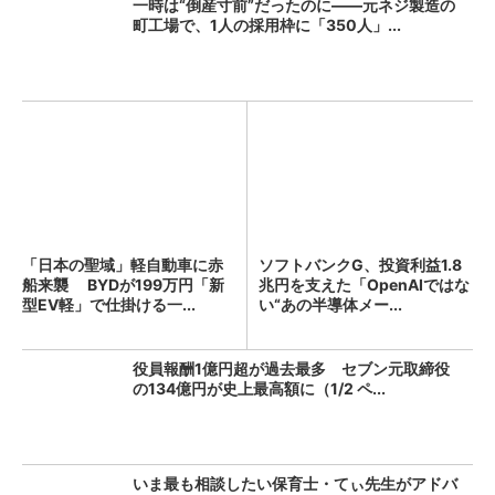
一時は“倒産寸前”だったのに――元ネジ製造の
町工場で、1人の採用枠に「350人」...
「日本の聖域」軽自動車に赤
ソフトバンクG、投資利益1.8
船来襲 BYDが199万円「新
兆円を支えた「OpenAIではな
型EV軽」で仕掛ける一...
い“あの半導体メー...
役員報酬1億円超が過去最多 セブン元取締役
の134億円が史上最高額に（1/2 ペ...
いま最も相談したい保育士・てぃ先生がアドバ