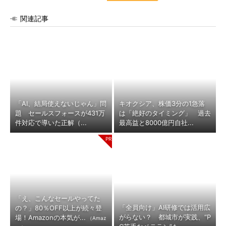
関連記事
「AI、結局使えないじゃん」問
キオクシア、株価3分の1急落
題 セールスフォースが431万
は「絶好のタイミング」 過去
件対応で導いた正解（...
最高益と8000億円自社...
「え、こんなセールやってた
「全員向け」AI研修では活用広
の？」80％OFF以上が続々登
がらない？ 都城市が実践、“P
場！Amazonの本気が...
（Amaz