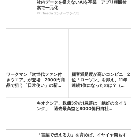
社内データを扱えないAIを卒業 アプリ横断検
索で一元化
PR(ITmedia エンタープライズ)
ワークマン「次世代ファン付
顧客満足度が高いコンビニ 2
きウエア」が登場 2900円商
位「ローソン」を抑え、11年
品で狙う「日常使い」の新...
連続1位になったのは？（...
キオクシア、株価3分の1急落は「絶好のタイミ
ング」 過去最高益と8000億円自社...
「言葉で伝える力」を育めば、イヤイヤ期もす