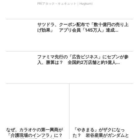
PR(アタック・キュキュット｜Hugkum)
サツドラ、クーポン配布で「数十億円の売り上
げ効果」 アプリ会員「145万人」達成...
ファミマ先行の「広告ビジネス」にセブンが参
入、勝算は？ 全国約2万店舗と約1億人...
なぜ、カラオケの第一興商が
「やきまる」がザクになっ
「介護現場のインフラ」に？
た？ 岩谷産業がガンダムと