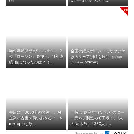
C苦手なベテラン”も...
on）
顧客満足度が高いコンビニ 2
全国の絶景ポイントにサウナ付
位「ローソン」を抑え、11年連
きのシェア別荘を展開
（COCO
続1位になったのは？（...
VILLA on GOETHE）
書店に「3000冊の発注」、AI
一時は“倒産寸前”だったのに―
企業が古書を買いあさる？ A
―元ネジ製造の町工場で、1人
nthropicも数...
の採用枠に「350人」...
Recommended by