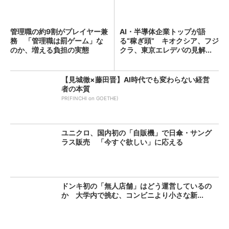
管理職の約9割がプレイヤー兼
AI・半導体企業トップが語
務 「管理職は罰ゲーム」な
る“稼ぎ頭” キオクシア、フジ
のか、増える負担の実態
クラ、東京エレデバの見解...
【見城徹×藤田晋】AI時代でも変わらない経営
者の本質
PR(FINCHI on GOETHE)
ユニクロ、国内初の「自販機」で日傘・サング
ラス販売 「今すぐ欲しい」に応える
ドンキ初の「無人店舗」はどう運営しているの
か 大学内で挑む、コンビニより小さな新...