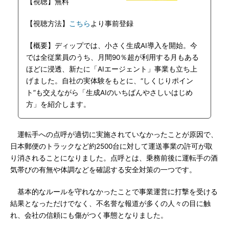
【視聴】無料
【視聴方法】
こちら
より事前登録
【概要】ディップでは、小さく生成AI導入を開始。今
では全従業員のうち、月間90％超が利用する月もある
ほどに浸透、新たに「AIエージェント」事業も立ち上
げました。自社の実体験をもとに、“しくじりポイン
ト”も交えながら「生成AIのいちばんやさしいはじめ
方」を紹介します。
運転手への点呼が適切に実施されていなかったことが原因で、
日本郵便のトラックなど約2500台に対して運送事業の許可が取
り消されることになりました。点呼とは、乗務前後に運転手の酒
気帯びの有無や体調などを確認する安全対策の一つです。
基本的なルールを守れなかったことで事業運営に打撃を受ける
結果となっただけでなく、不名誉な報道が多くの人々の目に触
れ、会社の信頼にも傷がつく事態となりました。