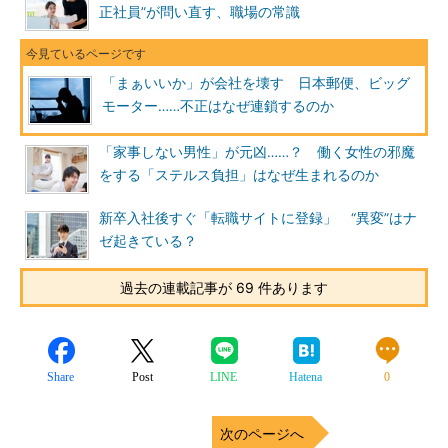
正社員”が問い直す、職場の常識
「まぁいいか」が会社を壊す 日本郵便、ビッグ
モーター……不正はなぜ連鎖するのか
「家事しない男性」が元凶……？ 働く女性の邪魔
をする「ステルス負担」はなぜ生まれるのか
新卒入社後すぐ「転職サイトに登録」 “異変”はナ
ゼ起きている？
過去の連載記事が 69 件あります
Share
Post
LINE
Hatena
0
次のページへ