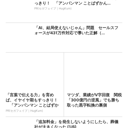
っきり！ 「アンパンマン ことばずかん...
PR(セガフェイブ｜HugKum)
「AI、結局使えないじゃん」問題 セールスフ
ォースが431万件対応で導いた正解（...
「言葉で伝える力」を育め
マツダ、業績がV字回復 関税
ば、イヤイヤ期もすっきり！
「300億円の逆風」でも勝ち
「アンパンマン ことばずか
取った黒字転換の裏側
ん...
PR(セガフェイブ｜HugKum)
「追加料金」を発生しないようにしたら、葬儀
社が大きくなった (1/6)