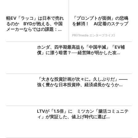
軽EV「ラッコ」は日本で売れ
「プロンプトが面倒」の悲鳴
るのか BYDが抱える、中国
を解消！ AI定着のステップ
メーカーならではの課題：...
PR(ITmedia エンタープライズ)
ホンダ、四半期最高益も「中国半減」「EV補
償」に漂う暗雲？──経営陣が明かした攻...
「大きな投資計画が次々に。久しぶりだ」――
強く豊かな日本投資枠、経済成長かなうか...
LTVが「1.5倍」に ミツカン「腸活コミュニテ
ィ」が実証した、値上げ時代に選ば...