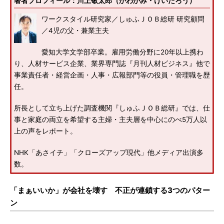
著者プロフィール：川上敬太郎（かわかみ・けいたろう）
ワークスタイル研究家／しゅふＪＯＢ総研 研究顧問
／4児の父・兼業主夫
愛知大学文学部卒業。雇用労働分野に20年以上携わ
り、人材サービス企業、業界専門誌『月刊人材ビジネス』他で
事業責任者・経営企画・人事・広報部門等の役員・管理職を歴
任。
所長として立ち上げた調査機関『しゅふＪＯＢ総研』では、仕
事と家庭の両立を希望する主婦・主夫層を中心にのべ5万人以
上の声をレポート。
NHK「あさイチ」「クローズアップ現代」他メディア出演多
数。
「まぁいいか」が会社を壊す 不正が連鎖する3つのパター
ン