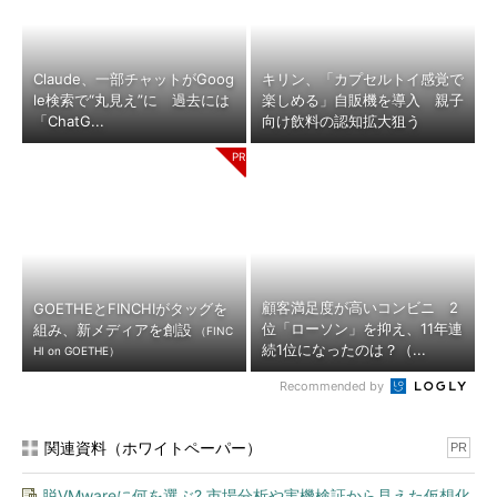
Claude、一部チャットがGoog
キリン、「カプセルトイ感覚で
le検索で“丸見え”に 過去には
楽しめる」自販機を導入 親子
「ChatG...
向け飲料の認知拡大狙う
顧客満足度が高いコンビニ 2
GOETHEとFINCHIがタッグを
位「ローソン」を抑え、11年連
組み、新メディアを創設
（FINC
続1位になったのは？（...
HI on GOETHE）
Recommended by
関連資料（ホワイトペーパー）
PR
脱VMwareに何を選ぶ? 市場分析や実機検証から見えた仮想化