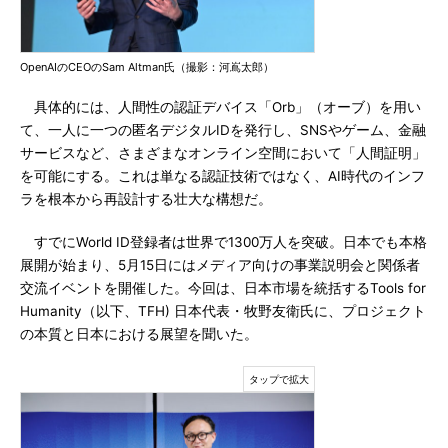
OpenAIのCEOのSam Altman氏（撮影：河嶌太郎）
具体的には、人間性の認証デバイス「Orb」（オーブ）を用い
て、一人に一つの匿名デジタルIDを発行し、SNSやゲーム、金融
サービスなど、さまざまなオンライン空間において「人間証明」
を可能にする。これは単なる認証技術ではなく、AI時代のインフ
ラを根本から再設計する壮大な構想だ。
すでにWorld ID登録者は世界で1300万人を突破。日本でも本格
展開が始まり、5月15日にはメディア向けの事業説明会と関係者
交流イベントを開催した。今回は、日本市場を統括するTools for
Humanity（以下、TFH) 日本代表・牧野友衛氏に、プロジェクト
の本質と日本における展望を聞いた。