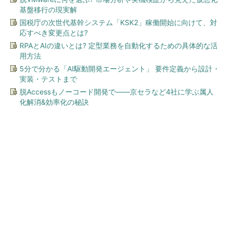
基盤移行の現実解
国税庁の次世代基幹システム「KSK2」稼働開始に向けて、対
応すべき変更点とは?
RPAとAIの違いとは? 定型業務を自動化するための具体的な活
用方法
5分で分かる「AI駆動開発エージェント」 要件定義から設計・
実装・テストまで
脱Accessもノーコード開発で――京セラなど4社に学ぶ属人
化解消&効率化の秘訣
今、あなたにオススメ
Jeep 抽選で3万円分ギフト当
たる