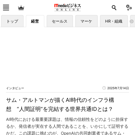
トップ
経営
セールス
マーケ
HR・組織
インタビュー
2025年7月14日
サム・アルトマンが描くAI時代のインフラ構
想 “人間証明”を完結する世界共通IDとは？
AI時代における最重要課題は、情報の信頼性をどのように担保す
るか、発信者が実在する人間であることを、いかにして証明する
かだ。この課題に挑むのが、OpenAIの共同創業者であるサム・