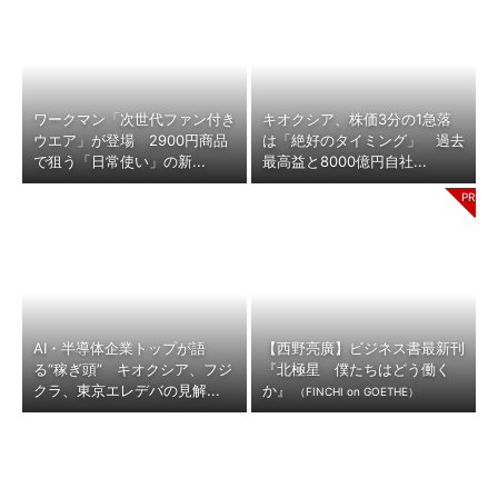
ワークマン「次世代ファン付き
キオクシア、株価3分の1急落
ウエア」が登場 2900円商品
は「絶好のタイミング」 過去
で狙う「日常使い」の新...
最高益と8000億円自社...
AI・半導体企業トップが語
【西野亮廣】ビジネス書最新刊
る“稼ぎ頭” キオクシア、フジ
『北極星 僕たちはどう働く
クラ、東京エレデバの見解...
か』
（FINCHI on GOETHE）