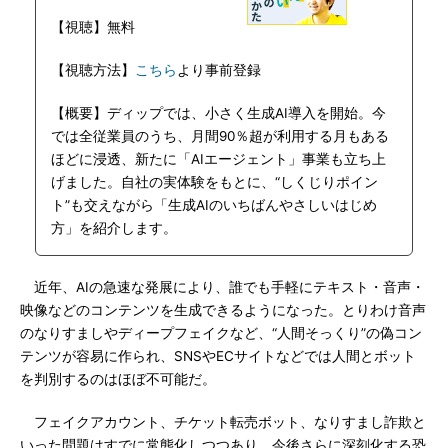
【視聴】無料
【視聴方法】
こちら
より事前登録
【概要】ディップでは、小さく生成AI導入を開始。今
では全従業員のうち、月間90％超が利用する月もある
ほどに浸透、新たに「AIエージェント」事業も立ち上
げました。自社の実体験をもとに、“しくじりポイン
ト”も交えながら「生成AIのいちばんやさしいはじめ
方」を紹介します。
近年、AIの急速な発展により、誰でも手軽にテキスト・音声・
映像などのコンテンツを生成できるようになった。とりわけ音声
のなりすましやディープフェイクなど、“人間そっくり”の偽コン
テンツが容易に作られ、SNSやECサイトなどでは人間とボット
を判別するのはほぼ不可能だ。
フェイクアカウント、チケット転売ボット、なりすまし詐欺と
いった問題はすでに常態化しつつあり、今後さらに深刻化する恐