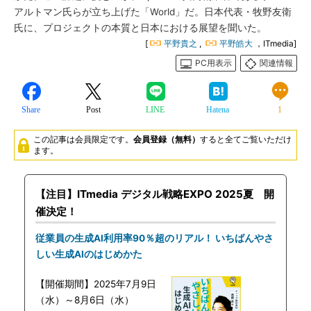
アルトマン氏らが立ち上げた「World」だ。日本代表・牧野友衛
氏に、プロジェクトの本質と日本における展望を聞いた。
[
平野貴之
,
平野皓大
，ITmedia]
PC用表示
関連情報
Share
Post
LINE
Hatena
1
この記事は会員限定です。
会員登録（無料）
すると全てご覧いただけ
ます。
【注目】ITmedia デジタル戦略EXPO 2025夏 開
催決定！
従業員の生成AI利用率90％超のリアル！ いちばんやさ
しい生成AIのはじめかた
【開催期間】2025年7月9日
（水）～8月6日（水）