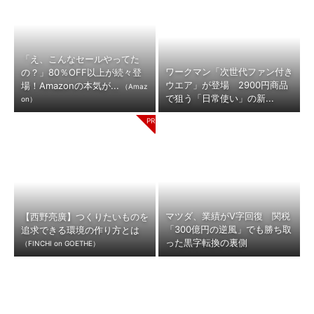
「え、こんなセールやってた
ワークマン「次世代ファン付き
の？」80％OFF以上が続々登
ウエア」が登場 2900円商品
場！Amazonの本気が...
（Amaz
で狙う「日常使い」の新...
on）
マツダ、業績がV字回復 関税
【西野亮廣】つくりたいものを
「300億円の逆風」でも勝ち取
追求できる環境の作り方とは
った黒字転換の裏側
（FINCHI on GOETHE）