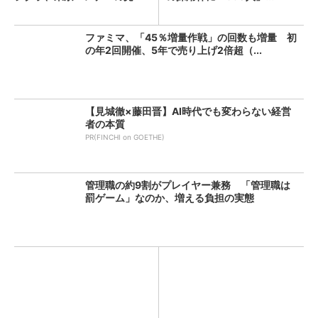
解...
ファミマ、「45％増量作戦」の回数も増量 初
の年2回開催、5年で売り上げ2倍超（...
【見城徹×藤田晋】AI時代でも変わらない経営
者の本質
PR(FINCHI on GOETHE)
管理職の約9割がプレイヤー兼務 「管理職は
罰ゲーム」なのか、増える負担の実態