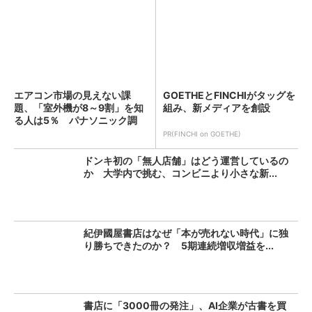
エアコン市場の見えない課
GOETHEとFINCHIがタッグを
題、「室外機が8～9割」を知
組み、新メディアを創設
る人は5％ パナソニック調
査...
PR(FINCHI on GOETHE)
ドンキ初の「無人店舗」はどう運営しているの
か 大学内で挑む、コンビニより小さな新...
紀伊國屋書店はなぜ「本が売れない時代」に独
り勝ちできたのか？ 5期連続増収増益を...
書店に「3000冊の発注」、AI企業が古書を買