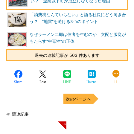
い？ 企業城下町が成立しなくなった理由
「消費税なんていらない」と語る社長にどう向き合
う？ “地雷”を避ける3つのポイント
なぜラーメン二郎は信者を生むのか 支配と服従が
もたらす“中毒性”の正体
過去の連載記事が 503 件あります
Share
Post
LINE
Hatena
11
次のページへ
関連記事