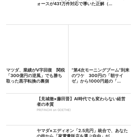
ォースが431万件対応で導いた正解（...
マツダ、業績がV字回復 関税
“第4次モーニングブーム”到来
「300億円の逆風」でも勝ち
のワケ 300円の「朝サイ
取った黒字転換の裏側
ゼ」から1000円超の「...
【見城徹×藤田晋】AI時代でも変わらない経営
者の本質
PR(FINCHI on GOETHE)
ヤマダ×エディオン「2.5兆円」統合で、あなた
の街から「家電量販店を選ぶ自由」が...