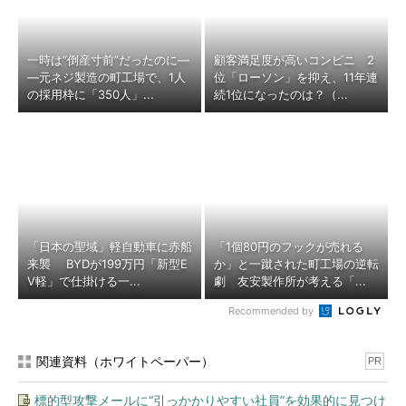
一時は“倒産寸前”だったのに―
顧客満足度が高いコンビニ 2
―元ネジ製造の町工場で、1人
位「ローソン」を抑え、11年連
の採用枠に「350人」...
続1位になったのは？（...
「日本の聖域」軽自動車に赤船
「1個80円のフックが売れる
来襲 BYDが199万円「新型E
か」と一蹴された町工場の逆転
V軽」で仕掛ける一...
劇 友安製作所が考える「...
Recommended by
関連資料（ホワイトペーパー）
PR
標的型攻撃メールに“引っかかりやすい社員”を効果的に見つけ