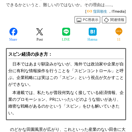
できるかというと、難しいのではないか。その理由は……。
[
窪田順生
，ITmedia]
PC用表示
関連情報
Share
Post
LINE
Hatena
11
スピン経済の歩き方：
日本ではあまり馴染みがないが、海外では政治家や企業が自
分に有利な情報操作を行うことを「スピンコントロール」と呼
ぶ。企業戦略には実はこの「スピン」という視点が欠かすこと
ができない。
本連載では、私たちが普段何気なく接している経済情報、企
業のプロモーション、PRにいったいどのような狙いがあり、
緻密な戦略があるのかという「スピン」をひも解いていきた
い。
のどかな田園風景が広がり、これといった産業のない田舎に大