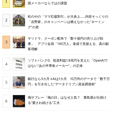
国メーカーならではの課題
松のやの「ママ応援割引」が大炎上……内容そっくりの
「吉野家」のキャンペーンは燃えなかった“ネーミン
グ”の差
サツドラ、クーポン配布で「数十億円の売り上げ効
果」 アプリ会員「145万人」達成で見据える、真の顧
客理解
ソフトバンクG、投資利益1.8兆円を支えた「OpenAIで
はない“あの半導体メーカー”」の正体
銀行なら3カ月→AIは1カ月 10万件のデータで「数千万
円」を引き出した“データドリブン資金調達術”
鳩サブレー「鳩の日」はなぜ人気？ 豊島屋が仕掛け
る“愛され続ける”工夫