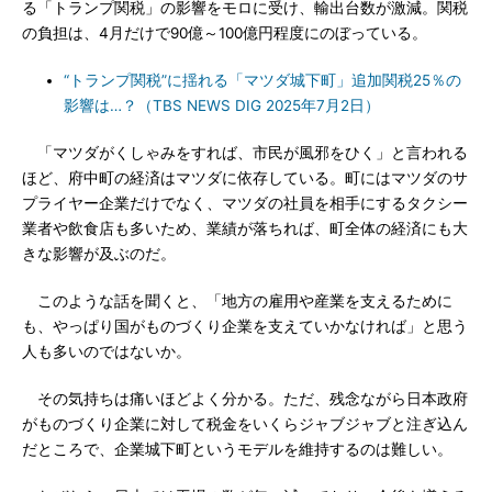
る「トランプ関税」の影響をモロに受け、輸出台数が激減。関税
の負担は、4月だけで90億～100億円程度にのぼっている。
“トランプ関税”に揺れる「マツダ城下町」追加関税25％の
影響は…？（TBS NEWS DIG 2025年7月2日）
「マツダがくしゃみをすれば、市民が風邪をひく」と言われる
ほど、府中町の経済はマツダに依存している。町にはマツダのサ
プライヤー企業だけでなく、マツダの社員を相手にするタクシー
業者や飲食店も多いため、業績が落ちれば、町全体の経済にも大
きな影響が及ぶのだ。
このような話を聞くと、「地方の雇用や産業を支えるために
も、やっぱり国がものづくり企業を支えていかなければ」と思う
人も多いのではないか。
その気持ちは痛いほどよく分かる。ただ、残念ながら日本政府
がものづくり企業に対して税金をいくらジャブジャブと注ぎ込ん
だところで、企業城下町というモデルを維持するのは難しい。