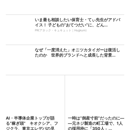
いま最も相談したい保育士・てぃ先生がアドバ
イス！ 子どもの“おてつだい”に、どん...
PR(アタック・キュキュット｜Hugkum)
なぜ「一度消えた」オニツカタイガーは復活し
たのか 世界的ブランドへと成長した背景...
AI・半導体企業トップが語
一時は“倒産寸前”だったのに―
る“稼ぎ頭” キオクシア、フ
―元ネジ製造の町工場で、1人
ジクラ、東京エレデバの見
の採用枠に「350人」...