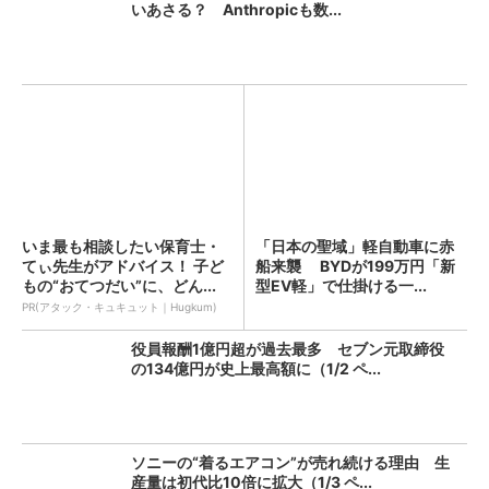
いあさる？ Anthropicも数...
いま最も相談したい保育士・
「日本の聖域」軽自動車に赤
てぃ先生がアドバイス！ 子ど
船来襲 BYDが199万円「新
もの“おてつだい”に、どん...
型EV軽」で仕掛ける一...
PR(アタック・キュキュット｜Hugkum)
役員報酬1億円超が過去最多 セブン元取締役
の134億円が史上最高額に（1/2 ペ...
ソニーの“着るエアコン”が売れ続ける理由 生
産量は初代比10倍に拡大（1/3 ペ...