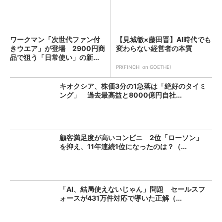
ワークマン「次世代ファン付
【見城徹×藤田晋】AI時代でも
きウエア」が登場 2900円商
変わらない経営者の本質
品で狙う「日常使い」の新...
PR(FINCHI on GOETHE)
キオクシア、株価3分の1急落は「絶好のタイミ
ング」 過去最高益と8000億円自社...
顧客満足度が高いコンビニ 2位「ローソン」
を抑え、11年連続1位になったのは？（...
「AI、結局使えないじゃん」問題 セールスフ
ォースが431万件対応で導いた正解（...