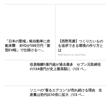
「日本の聖域」軽自動車に赤
【西野亮廣】つくりたいもの
船来襲 BYDが199万円「新
を追求できる環境の作り方と
型EV軽」で仕掛ける一...
は
PR(FINCHI on GOETHE)
役員報酬1億円超が過去最多 セブン元取締役
の134億円が史上最高額に（1/2 ペ...
ソニーの“着るエアコン”が売れ続ける理由 生
産量は初代比10倍に拡大（1/3 ペ...