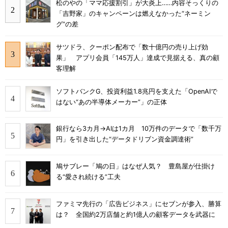
松のやの「ママ応援割引」が大炎上……内容そっくりの
「吉野家」のキャンペーンは燃えなかった“ネーミン
グ”の差
サツドラ、クーポン配布で「数十億円の売り上げ効
果」 アプリ会員「145万人」達成で見据える、真の顧
客理解
ソフトバンクG、投資利益1.8兆円を支えた「OpenAIで
はない“あの半導体メーカー”」の正体
銀行なら3カ月→AIは1カ月 10万件のデータで「数千万
円」を引き出した“データドリブン資金調達術”
鳩サブレー「鳩の日」はなぜ人気？ 豊島屋が仕掛け
る“愛され続ける”工夫
ファミマ先行の「広告ビジネス」にセブンが参入、勝算
は？ 全国約2万店舗と約1億人の顧客データを武器に