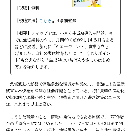
【視聴】無料
【視聴方法】
こちら
より事前登録
【概要】ディップでは、小さく生成AI導入を開始。今
では全従業員のうち、月間90％超が利用する月もある
ほどに浸透、新たに「AIエージェント」事業も立ち上
げました。自社の実体験をもとに、“しくじりポイン
ト”も交えながら「生成AIのいちばんやさしいはじめ
方」を紹介します。
気候変動の影響で高温多湿な環境が常態化し、暑熱による健康
被害や不快感が深刻な社会課題となっている。特に夏季の長期化
や記録的な猛暑が続く中で、消費者に向けた暑さ対策のニーズ
は、これまで以上に高い。
こうした背景のもと、情報の発信地でもある原宿で、 “涼”体験
企画「原宿－3℃はじめました。」が、7月17日～8月3日まで開
催されている。企業・行政・地域団体と協力し、街全体で気温が