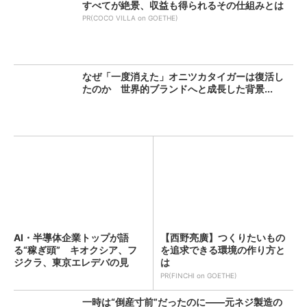
すべてが絶景、収益も得られるその仕組みとは
PR(COCO VILLA on GOETHE)
なぜ「一度消えた」オニツカタイガーは復活し
たのか 世界的ブランドへと成長した背景...
AI・半導体企業トップが語
【西野亮廣】つくりたいもの
る“稼ぎ頭” キオクシア、フ
を追求できる環境の作り方と
ジクラ、東京エレデバの見
は
解...
PR(FINCHI on GOETHE)
一時は“倒産寸前”だったのに――元ネジ製造の