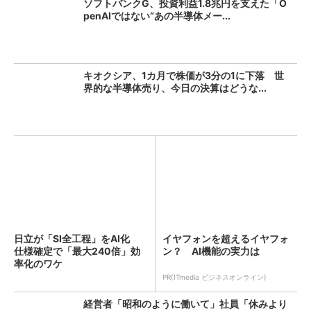
ソフトバンクG、投資利益1.8兆円を支えた「O
penAIではない“あの半導体メー...
キオクシア、1カ月で株価が3分の1に下落 世
界的な半導体売り、今日の決算はどうな...
日立が「SI全工程」をAI化
イヤフォンを超えるイヤフォ
仕様確定で「最大240倍」効
ン？ AI機能の実力は
率化のワケ
PR(ITmedia ビジネスオンライン)
経営者「昭和のように働いて」社員「休みより