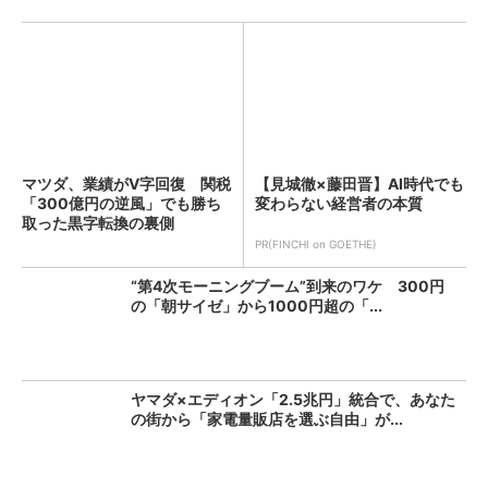
マツダ、業績がV字回復 関税
【見城徹×藤田晋】AI時代でも
「300億円の逆風」でも勝ち
変わらない経営者の本質
取った黒字転換の裏側
PR(FINCHI on GOETHE)
“第4次モーニングブーム”到来のワケ 300円
の「朝サイゼ」から1000円超の「...
ヤマダ×エディオン「2.5兆円」統合で、あなた
の街から「家電量販店を選ぶ自由」が...