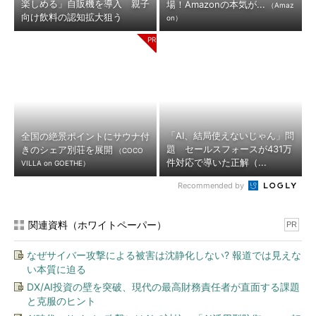
楽しめる」自販機を導入 親子
場！Amazonの本気が...
（Amaz
向け飲料の認知拡大狙う
on）
「AI、結局使えないじゃん」問
全国の絶景ポイントにサウナ付
題 セールスフォースが431万
きのシェア別荘を展開
（COCO
件対応で導いた正解（...
VILLA on GOETHE）
Recommended by
関連資料（ホワイトペーパー）
PR
なぜサイバー攻撃による被害は沈静化しない? 報道では見えな
い本質に迫る
DX/AI投資の壁を突破、現代の最高財務責任者が直面する課題
と克服のヒント