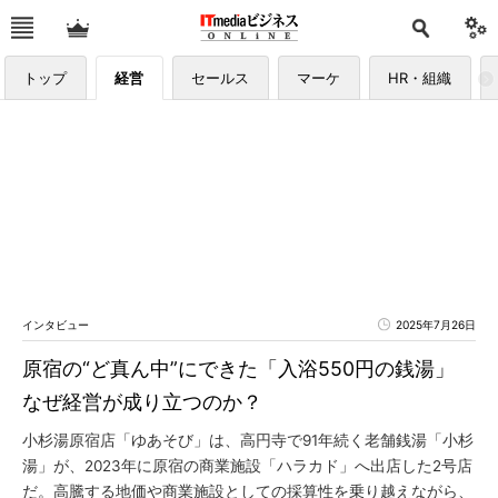
トップ
経営
セールス
マーケ
HR・組織
インタビュー
2025年7月26日
原宿の“ど真ん中”にできた「入浴550円の銭湯」
なぜ経営が成り立つのか？
小杉湯原宿店「ゆあそび」は、高円寺で91年続く老舗銭湯「小杉
湯」が、2023年に原宿の商業施設「ハラカド」へ出店した2号店
だ。高騰する地価や商業施設としての採算性を乗り越えながら、