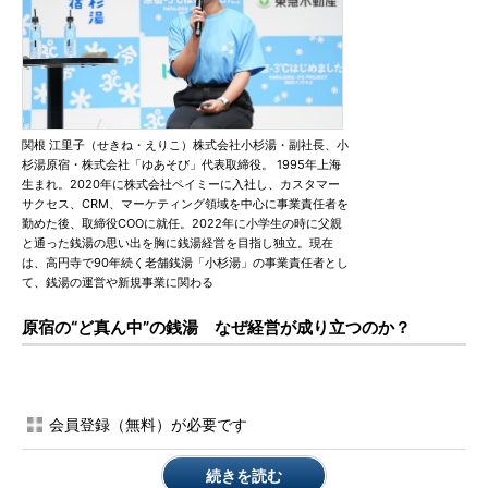
関根 江里子（せきね・えりこ）株式会社小杉湯・副社長、小
杉湯原宿・株式会社「ゆあそび」代表取締役。 1995年上海
生まれ。2020年に株式会社ペイミーに入社し、カスタマー
サクセス、CRM、マーケティング領域を中心に事業責任者を
勤めた後、取締役COOに就任。2022年に小学生の時に父親
と通った銭湯の思い出を胸に銭湯経営を目指し独立。現在
は、高円寺で90年続く老舗銭湯「小杉湯」の事業責任者とし
て、銭湯の運営や新規事業に関わる
原宿の“ど真ん中”の銭湯 なぜ経営が成り立つのか？
会員登録（無料）が必要です
続きを読む