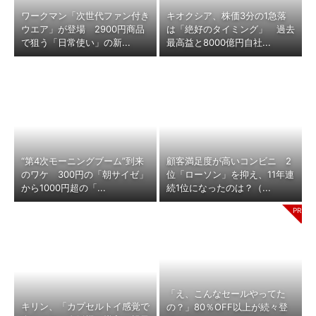
ワークマン「次世代ファン付き
キオクシア、株価3分の1急落
ウエア」が登場 2900円商品
は「絶好のタイミング」 過去
で狙う「日常使い」の新...
最高益と8000億円自社...
“第4次モーニングブーム”到来
顧客満足度が高いコンビニ 2
のワケ 300円の「朝サイゼ」
位「ローソン」を抑え、11年連
から1000円超の「...
続1位になったのは？（...
「え、こんなセールやってた
キリン、「カプセルトイ感覚で
の？」80％OFF以上が続々登