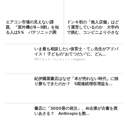
エアコン市場の見えない課
ドンキ初の「無人店舗」はど
題、「室外機が8～9割」を知
う運営しているのか 大学内
る人は5％ パナソニック調
で挑む、コンビニより小さな
査...
新...
いま最も相談したい保育士・てぃ先生がアドバ
イス！ 子どもの“おてつだい”に、どん...
PR(アタック・キュキュット｜Hugkum)
紀伊國屋書店はなぜ「本が売れない時代」に独
り勝ちできたのか？ 5期連続増収増益を...
書店に「3000冊の発注」、AI企業が古書を買
いあさる？ Anthropicも数...